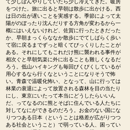
て少しぼんやりしていたら少し冷えてきた。暖房
をつけた。旅に出ると早朝は散歩に出かける。西
は日の出が遅いことを実感する。季節によって太
陽がのぼったり沈んだりする方角が変わるから一
概にはいえないけれど、佐賀に行ったときだった
か、早朝まっくらななか散歩にでてしばらく歩い
て宿に戻るまでずっと暗くてびっくりしたことが
ある。それにしてもこれだけ熊に襲われる事件が
相次ぐと早朝気楽に外に出ることも難しくなるだ
ろう。低山ハイキングも毎回びくびくしているが
用心するなら行くなということになりそうで怖
い。青森で温暖化怖い、となって、山に行っては
林業の衰退によって放置される森林を目の当たり
にし、東京にいたって本当にどうしたらいいん
だ、ってなるのに熊とそばに住んでいる人たちに
対してなにができるのだろう。お金のない国にな
りつつある日本（ということは格差が広がりつつ
ある社会ということ）で弱っている人、困ってい