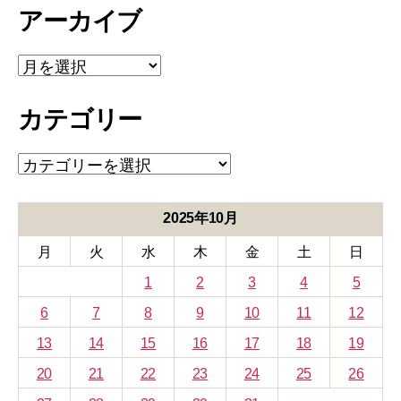
アーカイブ
ア
ー
カ
カテゴリー
イ
ブ
カ
テ
ゴ
リ
2025年10月
ー
月
火
水
木
金
土
日
1
2
3
4
5
6
7
8
9
10
11
12
13
14
15
16
17
18
19
20
21
22
23
24
25
26