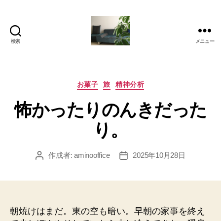
検索
メニュー
岡
本
亜
美
カ
お菓子
旅
精神分析
(お
テ
怖かったりのんきだった
か
ゴ
も
リ
り。
と
ー
あ
み)
作成者:
aminooffice
2025年10月28日
投
投
の
稿
稿
ブ
者
日
ロ
グ
朝焼けはまだ。東の空も暗い。早朝の家事を終え