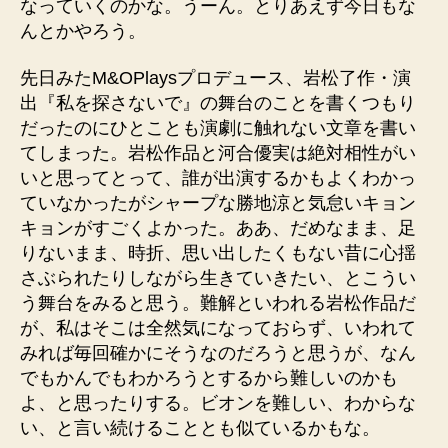
なっていくのかな。うーん。とりあえず今日もな
んとかやろう。
先日みたM&OPlaysプロデュース、岩松了作・演
出『私を探さないで』の舞台のことを書くつもり
だったのにひとことも演劇に触れない文章を書い
てしまった。岩松作品と河合優実は絶対相性がい
いと思ってとって、誰が出演するかもよくわかっ
ていなかったがシャープな勝地涼と気怠いキョン
キョンがすごくよかった。ああ、だめなまま、足
りないまま、時折、思い出したくもない昔に心揺
さぶられたりしながら生きていきたい、とこうい
う舞台をみると思う。難解といわれる岩松作品だ
が、私はそこは全然気になっておらず、いわれて
みれば毎回確かにそうなのだろうと思うが、なん
でもかんでもわかろうとするから難しいのかも
よ、と思ったりする。ビオンを難しい、わからな
い、と言い続けることとも似ているかもな。