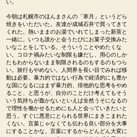
い。
今朝は札幌市のほんまさんの「寒月」というどら
焼きをいただいた。友達が成城石井で買ってきて
くれた。熱いままのお湯でいれてしまった新茶と
一緒に。いつも誰かと会うたびにお菓子交換みた
いなことをしている。そういうことやめたくな
い。コロナ禍みたいな制限も嫌だし、用心のしか
たもわからないまま制限されるのもするのもつら
い。旅行もやめない。人間界を長い目でみれば移
動は必要。暴力的ではない行為で経済的にも豊か
な国になるにはまず暴力的、排他的な思考をやめ
ること、と思うが、自分のことだけ考えてもそう
いう気持ちが蠢かないといえば全然うそになるの
で理性を働かせるためにも人と会っていきたいと
思う。すぐに悪意にとられる世界にまきこまれた
くない。言葉じゃなくても伝わる良い部分を大事
にすることかな。言葉にするからどんどん大変に