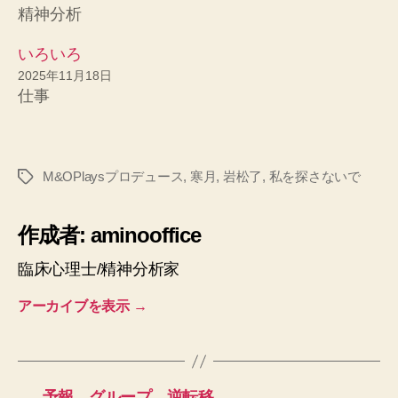
精神分析
いろいろ
2025年11月18日
仕事
M&OPlaysプロデュース
,
寒月
,
岩松了
,
私を探さないで
タ
グ
作成者: aminooffice
臨床心理士/精神分析家
アーカイブを表示
→
←
予報、グループ、逆転移