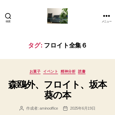
検索
メニュー
岡
本
亜
美
タグ:
フロイト全集６
(お
か
も
と
カ
あ
お菓子
イベント
精神分析
読書
テ
み)
森鴎外、フロイト、坂本
ゴ
の
リ
ブ
葵の本
ー
ロ
グ
作成者:
aminooffice
2025年6月19日
投
投
稿
稿