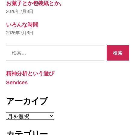
お菓子とか包装紙とか。
2026年7月9日
いろんな時間
2026年7月8日
検
索
対
象:
精神分析という遊び
Services
アーカイブ
ア
ー
カ
カテゴリー
イ