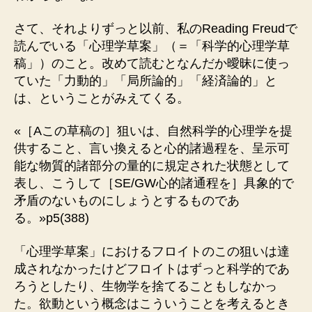
さて、それよりずっと以前、私のReading Freudで
読んでいる「心理学草案」（＝「科学的心理学草
稿」）のこと。改めて読むとなんだか曖昧に使っ
ていた「力動的」「局所論的」「経済論的」と
は、ということがみえてくる。
«［Aこの草稿の］狙いは、自然科学的心理学を提
供すること、言い換えると心的諸過程を、呈示可
能な物質的諸部分の量的に規定された状態として
表し、こうして［SE/GW心的諸通程を］具象的で
矛盾のないものにしょうとするものであ
る。»p5(388)
「心理学草案」におけるフロイトのこの狙いは達
成されなかったけどフロイトはずっと科学的であ
ろうとしたり、生物学を捨てることもしなかっ
た。欲動という概念はこういうことを考えるとき