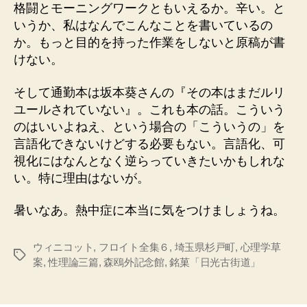
格闘とモーニングワークともいえるか。辛い。と
いうか、私はなんでこんなことを書いているの
か。もっと目的を持った作業をしないと原稿が書
けない。
そして通勤本は坂本葵さんの『その本はまだルリ
ユールされていない』。これも本の話。こういう
のはいいよねえ、という場合の「こういうの」を
言語化できないけどする必要もない。言語化、可
視化にはなんとなく逆らっていきたいかもしれな
い。特に理由はないが。
暑いなあ。熱中症に本当に気をつけましょうね。
ウィニコット
,
フロイト全集６
,
埼玉県杉戸町
,
心理学草
タ
案
,
性理論三篇
,
森鴎外記念館
,
銘菓「日光古街道」
グ