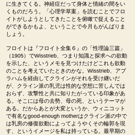
に生きてくる。神経症だって身体と情緒の間をい
くものだろう。「心理学草案」を読むことでフロ
イトがしようとしてきたことを俯瞰で捉えること
ができるかもよ、ということで今月もがんばりま
しょう。
フロイトは『フロイト全集６』の「性理論三篇」
（1905）でWisstrieb、つまり知識と探求への欲動
を示した、というメモを見つけたけどこれも欲動
のことを考えていたときのかな。Wisstrieb、アブ
ラハムを経由してクラインがそれを受け継いだ
が、クライン派の乳児は性的な空想に苦しんでは
おらず、攻撃性と共に知りたがっている印象があ
る。そこには母の去勢、母の死、というテーマが
ある。だからあとが大変というか、ウィニコット
で有名なgood-enough motherはクライン派の中で
は乳房の修復欲動によってようやくその輪郭を現
す、というイメージを私は持っている。最早期の