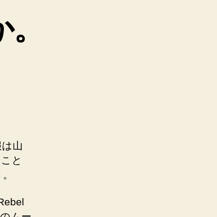
か。
報は山
ること
き。
ebel
たちのムー