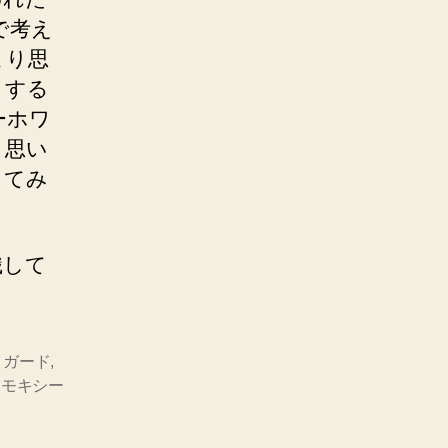
で考え
まり思
とする
ーホワ
と思い
してみ
識して
・ガード
,
,
モキシー