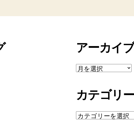
グ
アーカイ
ア
ー
カ
イ
カテゴリ
ブ
カ
テ
ゴ
リ