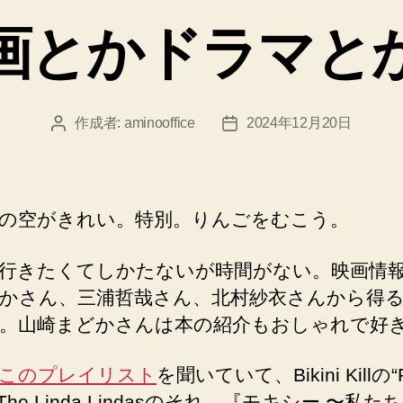
ゴ
画とかドラマと
リ
ー
作成者:
aminooffice
2024年12月20日
投
投
稿
稿
者
日
の空がきれい。特別。りんごをむこう。
行きたくてしかたないが時間がない。映画情
かさん、三浦哲哉さん、北村紗衣さんから得
。山崎まどかさんは本の紹介もおしゃれで好
このプレイリスト
を聞いていて、Bikini Killの“R
”→The Linda Lindasのそれ→『モキシー 〜私