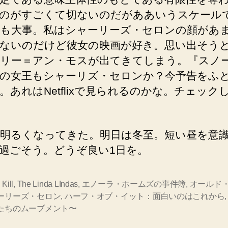
のがすごくて切ないのだがああいうスケール
も大事。私はシャーリーズ・セロンの顔があ
ないのだけど彼女の映画が好き。思い出そう
リー＝アン・モスが出てきてしまう。『スノ
の女王もシャーリズ・セロンか？今予告をふ
。あれはNetflixで見られるのかな。チェック
明るくなってきた。明日は冬至。短い昼を意
過ごそう。どうぞ良い1日を。
 Kill
,
The Linda LIndas
,
エノーラ・ホームズの事件簿
,
オールド
ーリーズ・セロン
,
ハーフ・オブ・イット：面白いのはこれから
たちのムーブメント〜