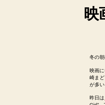
映
冬の朝
映画に
崎まど
が多い
昨日は
Girl