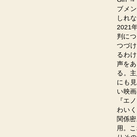
ブメン
しれな
202
判につ
つづけ
るわけ
声をあ
る。主
にも見
い映画
『エノ
わいく
関係密
用。こ