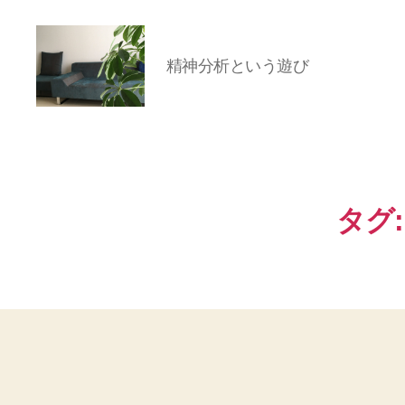
精神分析という遊び
岡
本
亜
美
(お
タグ:
か
も
と
あ
み)
の
ブ
ロ
グ