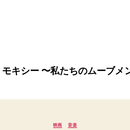
モキシー 〜私たちのムーブメ
カ
映画
音楽
テ