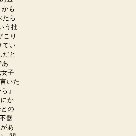
うかも
べたら
いう批
びこり
けてい
んだと
であ
元女子
と言いた
から』
群にか
母との
不器
性があ