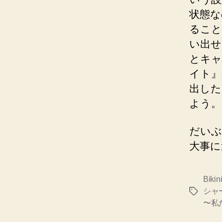
状態な
ること
い出せ
とキャ
イト』
出した
よう。
だいぶ
大事に
Bikini
シャ
タ
〜私
グ