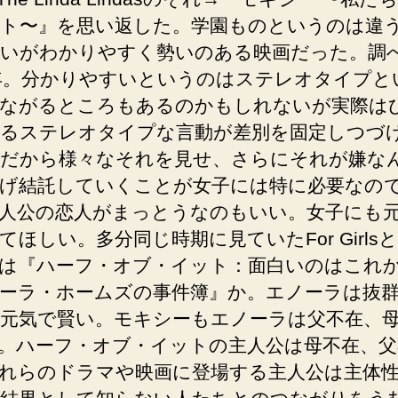
ト〜』を思い返した。学園ものというのは違
いがわかりやすく勢いのある映画だった。調
1年。分かりやすいというのはステレオタイプと
ながるところもあるのかもしれないが実際は
るステレオタイプな言動が差別を固定しつづ
だから様々なそれを見せ、さらにそれが嫌な
げ結託していくことが女子には特に必要なの
人公の恋人がまっとうなのもいい。女子にも
てほしい。多分同じ時期に見ていたFor Girls
は『ハーフ・オブ・イット：面白いのはこれ
ーラ・ホームズの事件簿』か。エノーラは抜
元気で賢い。モキシーもエノーラは父不在、
。ハーフ・オブ・イットの主人公は母不在、父
れらのドラマや映画に登場する主人公は主体