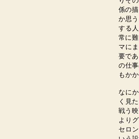
りその
係の描
か思う
する人
常に難
マにま
要であ
の仕事
もかか
なにか
く見た
戦う映
よりグ
セロン
いう設