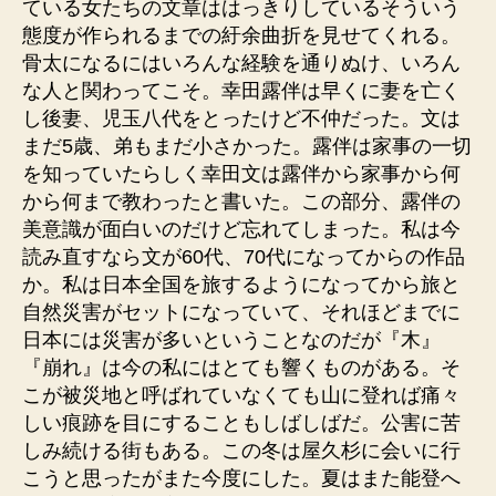
ている女たちの文章ははっきりしているそういう
態度が作られるまでの紆余曲折を見せてくれる。
骨太になるにはいろんな経験を通りぬけ、いろん
な人と関わってこそ。幸田露伴は早くに妻を亡く
し後妻、児玉八代をとったけど不仲だった。文は
まだ5歳、弟もまだ小さかった。露伴は家事の一切
を知っていたらしく幸田文は露伴から家事から何
から何まで教わったと書いた。この部分、露伴の
美意識が面白いのだけど忘れてしまった。私は今
読み直すなら文が60代、70代になってからの作品
か。私は日本全国を旅するようになってから旅と
自然災害がセットになっていて、それほどまでに
日本には災害が多いということなのだが『木』
『崩れ』は今の私にはとても響くものがある。そ
こが被災地と呼ばれていなくても山に登れば痛々
しい痕跡を目にすることもしばしばだ。公害に苦
しみ続ける街もある。この冬は屋久杉に会いに行
こうと思ったがまた今度にした。夏はまた能登へ