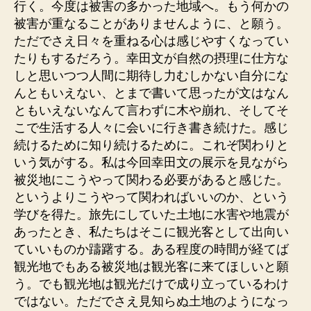
行く。今度は被害の多かった地域へ。もう何かの
被害が重なることがありませんように、と願う。
ただでさえ日々を重ねる心は感じやすくなってい
たりもするだろう。幸田文が自然の摂理に仕方な
しと思いつつ人間に期待し力むしかない自分にな
んともいえない、とまで書いて思ったが文はなん
ともいえないなんて言わずに木や崩れ、そしてそ
こで生活する人々に会いに行き書き続けた。感じ
続けるために知り続けるために。これぞ関わりと
いう気がする。私は今回幸田文の展示を見ながら
被災地にこうやって関わる必要があると感じた。
というよりこうやって関わればいいのか、という
学びを得た。旅先にしていた土地に水害や地震が
あったとき、私たちはそこに観光客として出向い
ていいものか躊躇する。ある程度の時間が経てば
観光地でもある被災地は観光客に来てほしいと願
う。でも観光地は観光だけで成り立っているわけ
ではない。ただでさえ見知らぬ土地のようになっ