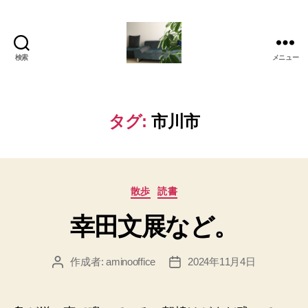
検索
メニュー
岡
本
亜
美
タグ:
市川市
(お
か
も
と
カ
あ
散歩
読書
テ
み)
幸田文展など。
ゴ
の
リ
ブ
ー
ロ
作成者:
aminooffice
2024年11月4日
投
投
グ
稿
稿
者
日