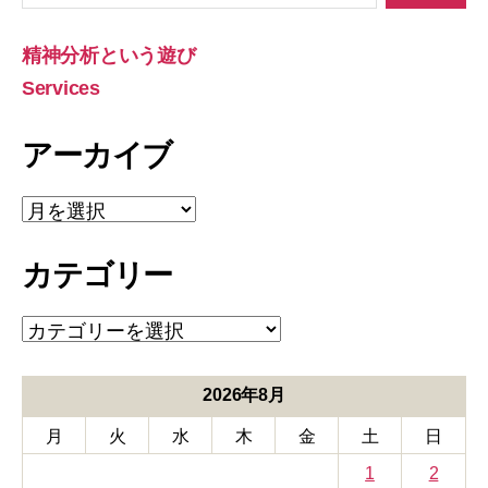
対
象:
精神分析という遊び
Services
アーカイブ
ア
ー
カ
カテゴリー
イ
ブ
カ
テ
ゴ
リ
2026年8月
ー
月
火
水
木
金
土
日
1
2