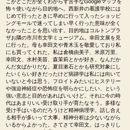
こかどこだか全くわからず苦手なGoogleマップを
怖々使いながら目的地へ。西新井の看護学校には
じめて行ったときに早めに行って入ったショッピ
ングモールで迷ってしまい早く行った意味が全く
なかったことを思い出す。目的地はコルトンプラ
ザお隣の市川市文学ミュージアム。幸田文展を見
に行った。母も幸田文や青木玉を敬愛しており私
にも買ってくれた。私は倉橋由美子、米原万里、
幸田文、水村美苗、森茉莉とかが好き。なんだか
んだ女ばかりだな。夏目漱石とかも研究対象にし
たいくらい好きだったけど病跡学は私には向いて
いないと今は思う。フロイトみたいにヒステリー
や強迫神経症や恐怖症を明らかにしたい、という
強い意志と目的があればいいけど。それに今の時
代はあまりいい受け取り手が育たなそう。多様な
受け手はいるのだろうけど精神病理学。話し合え
る相手が多いって大事。精神分析は少ないながら
いるからよかった。さてさて幸田文。はっきりし