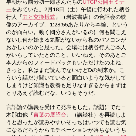
早朝から國分功一郎さんたちの
UTCP公開セミナ
ー
をみていた。2月18日（土）午後に行われた柄谷
行人『
力と交換様式
』（岩波書店）の合評会の映
像のアーカイブ。1:28:55あたりから本編、という
のが面白い。動く國分さんがいるのに何も聞こえ
ないし何か始まる気配がないから私のパソコンが
おかしいのかと思った。会場には柄谷行人ご本人
がいらしていたとのこと。いいねえ。そのあとご
本人からのフィードバックもいただけたのよね、
きっと。私はまだ読んでないけどDの到来か。こ
ういう話だけ聞いていると面白いような気がして
しまうけど知識も教養も足りなすぎるからまずは
とりあえず読むだな。いつもそうだ。
言語論の講義を受けて発表もした。話題にでた三
木那由他『
言葉の展望台
』（講談社）を再読しよ
うと思ったが読みやすいそっちはいつでも読む気
になるだろうからモチベーションが落ちないうち