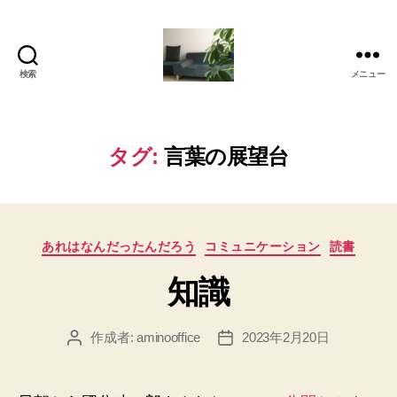
検索
メニュー
岡
本
亜
美
タグ:
言葉の展望台
(お
か
も
と
カ
あ
あれはなんだったんだろう
コミュニケーション
読書
テ
み)
知識
ゴ
の
リ
ブ
ー
ロ
作成者:
aminooffice
2023年2月20日
投
投
グ
稿
稿
者
日