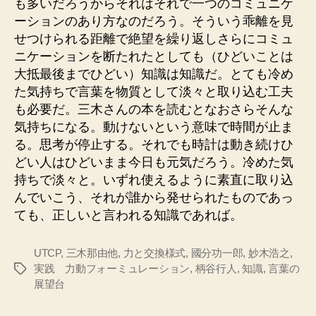
も多いだろうからそれはそれで一つのコミュニケ
ーションのあり方なのだろう。そういう乖離を見
せつけられる距離で絶望を繰り返しさらにコミュ
ニケーションを断たれたとしても（ひどいことは
大抵最後までひどい）知識は知識だ。とても冷め
た気持ちで言葉を物質として淡々と取り込む工夫
も必要だ。三木さんの本を読むとなおさらそんな
気持ちになる。動けないという意味で時間が止ま
る。思考が停止する。それでも時計は動き続けひ
どい人はひどいまま今日も元気だろう。冷めた気
持ちで淡々と。いずれ使えるように素直に取り込
んでいこう、それが誰から発せられたものであっ
ても、正しいと言われる知識であれば。
UTCP
,
三木那由他
,
力と交換様式
,
國分功一郎
,
妙木浩之
,
実践 力動フォーミュレーション
,
柄谷行人
,
知識
,
言葉の
タ
展望台
グ