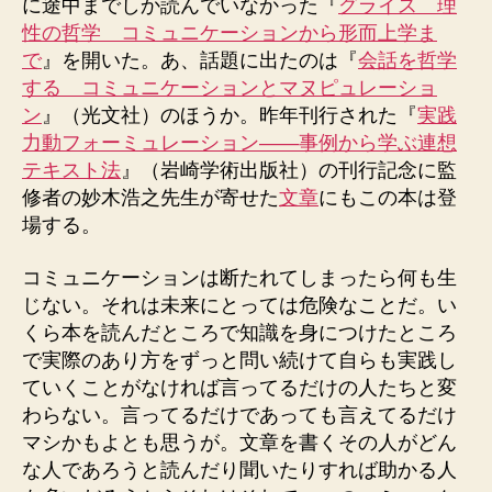
に途中までしか読んでいなかった『
グライス 理
性の哲学 コミュニケーションから形而上学ま
で
』を開いた。あ、話題に出たのは『
会話を哲学
する コミュニケーションとマヌピュレーショ
ン
』（光文社）のほうか。昨年刊行された『
実践
力動フォーミュレーション——事例から学ぶ連想
テキスト法
』（岩崎学術出版社）の刊行記念に監
修者の妙木浩之先生が寄せた
文章
にもこの本は登
場する。
コミュニケーションは断たれてしまったら何も生
じない。それは未来にとっては危険なことだ。い
くら本を読んだところで知識を身につけたところ
で実際のあり方をずっと問い続けて自らも実践し
ていくことがなければ言ってるだけの人たちと変
わらない。言ってるだけであっても言えてるだけ
マシかもよとも思うが。文章を書くその人がどん
な人であろうと読んだり聞いたりすれば助かる人