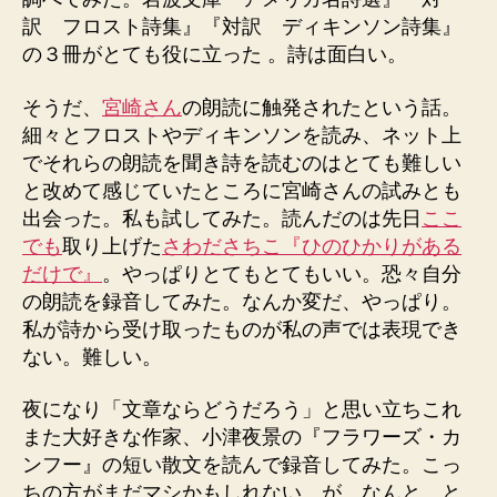
訳 フロスト詩集』『対訳 ディキンソン詩集』
の３冊がとても役に立った 。詩は面白い。
そうだ、
宮崎さん
の朗読に触発されたという話。
細々とフロストやディキンソンを読み、ネット上
でそれらの朗読を聞き詩を読むのはとても難しい
と改めて感じていたところに宮崎さんの試みとも
出会った。私も試してみた。読んだのは先日
ここ
でも
取り上げた
さわださちこ『ひのひかりがある
だけで』
。やっぱりとてもとてもいい。恐々自分
の朗読を録音してみた。なんか変だ、やっぱり。
私が詩から受け取ったものが私の声では表現でき
ない。難しい。
夜になり「文章ならどうだろう」と思い立ちこれ
また大好きな作家、小津夜景の『フラワーズ・カ
ンフー』の短い散文を読んで録音してみた。こっ
ちの方がまだマシかもしれない。が、なんと、と