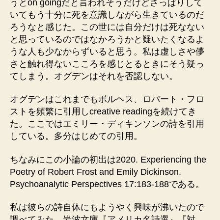
うとon goingだと言われそうだけどさっぱりして
いてもう十分に死を意識しながら生きているのだ
ろうなと感じた。この世には自分だけは死なない
と思っているのではなかろうかと疑いたくなるよ
うな人も少なからずいると思う。私は虚しさや儚
さと触れ得ないこころを感じとるときにそう疑っ
てしまう。オグデンはそれを否認しない。
オグデンはこれまでもボルヘス、ロバート・フロ
ストを頻繁に引用しcreative readingを続けてき
た。ここではエミリー・ディキンソンの詩を引用
している。多分はじめての引用。
ちなみにこの小論の初出は2020. Experiencing the
Poetry of Robert Frost and Emily Dickinson.
Psychoanalytic Perspectives 17:183-188である。
私は彼らの詩自体にもようやく興味が沸いたので
調べてみた。岩波文庫『アメリカ名詩選』『対