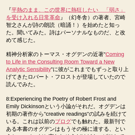
者
日
『
平熱のまま、この世界に熱狂したい 「弱さ」
を受け入れる日常革命
』（幻冬舎）の著者、宮崎
智之さんが詩の朗読（暗誦！）を始めたと知っ
た。聞いてみた。詩はパーソナルなものだ、と改
めて感じた。
精神分析家のトーマス・オグデンの近著”
Coming
to Life in the Consulting Room Toward a New
Analytic Sensibility
”に彼がこれまでもずっと取り上
げてきたロバート・フロストが登場していたので
読んでみた。
8:Experiencing the Poetry of Robert Frost and
Emily Dickinsonという小論がそれだ。オグデンは
初期の著作から”creative readings”の試みを続けて
いる。これは以前の
ブログ
でも触れた。最新刊で
ある本書のオグデンはもうその極に達する、とい