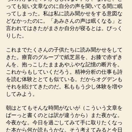
っても短い文章なのに自分の声を聞いてる間に眠
ってしまった。私は私に読み聞かせをする意図な
どなかったのに。「あみさんの声は眠くなる」と
言われてはきたがまさか自分が寝るとは。びっく
りした。
これまでたくさんの子供たちに読み聞かせをして
きた。療育のグループで紙芝居を、お膝で赤ずき
んを、抱っこしたままあやふやな記憶の断片を。
これからもしていくだろう。精神分析の仕事も詩
を読む体験ととても似ている。だからオグデンも
それを続けてきたのだ。私ももう少し体験を増や
してみよう。
朝はとてもそんな時間がないが（こういう文章を
ばーっと書くのとは訳が違うから）また夜かな。
今夜かな。今日を過ごしてみて手に取りたくなっ
た本から何か読もうかな。そう考えてみると今日