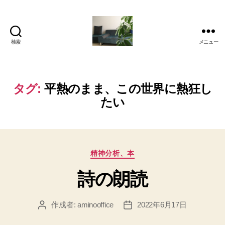
検索
メニュー
岡
本
亜
美
タグ:
平熱のまま、この世界に熱狂し
(お
たい
か
も
と
あ
み)
カ
精神分析、本
の
テ
ブ
詩の朗読
ゴ
ロ
リ
グ
ー
作成者:
aminooffice
2022年6月17日
投
投
稿
稿