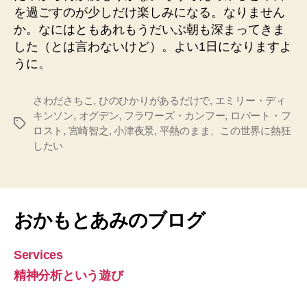
を過ごすのが少しだけ楽しみになる。なりません
か。なにはともあれもうだいぶ朝も深まってきま
した（とは言わないけど）。よい1日になりますよ
うに。
さわださちこ
,
ひのひかりがあるだけで
,
エミリー・ディ
キンソン
,
オグデン
,
フラワーズ・カンフー
,
ロバート・フ
タ
ロスト
,
宮崎智之
,
小津夜景
,
平熱のまま、この世界に熱狂
グ
したい
おかもとあみのブログ
Services
精神分析という遊び