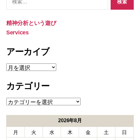
索
対
象:
精神分析という遊び
Services
アーカイブ
ア
ー
カ
カテゴリー
イ
ブ
カ
テ
ゴ
リ
2026年8月
ー
月
火
水
木
金
土
日