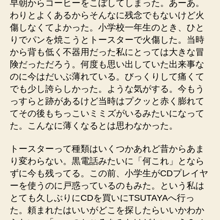
早朝からコーヒーをこぼしてしまった。あーあ。
わりとよくあるからそんなに残念でもないけど火
傷しなくてよかった。小学校一年生のとき、ひと
りでパンを焼こうとトースターで火傷した。当時
から背も低く不器用だった私にとっては大きな冒
険だっただろう。何度も思い出していた出来事な
のに今はだいぶ薄れている。びっくりして痛くて
でも少し誇らしかった。ような気がする。今もう
っすらと跡があるけど当時はプクッと赤く膨れて
てその後もちっこいミミズがいるみたいになって
た。こんなに薄くなるとは思わなかった。
トースターって種類はいくつかあれど昔からあま
り変わらない。黒電話みたいに「何これ」となら
ずに今も残ってる。この前、小学生がCDプレイヤ
ーを使うのに戸惑っているのもみた。という私は
とても久しぶりにCDを買いにTSUTAYAへ行っ
た。頼まれたはいいがどこを探したらいいかわか