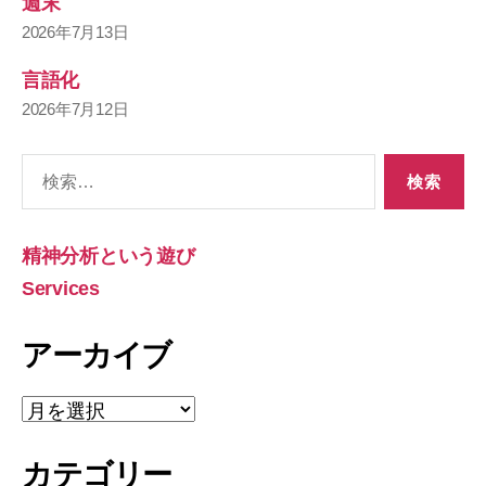
週末
2026年7月13日
言語化
2026年7月12日
検
索
対
象:
精神分析という遊び
Services
アーカイブ
ア
ー
カ
カテゴリー
イ