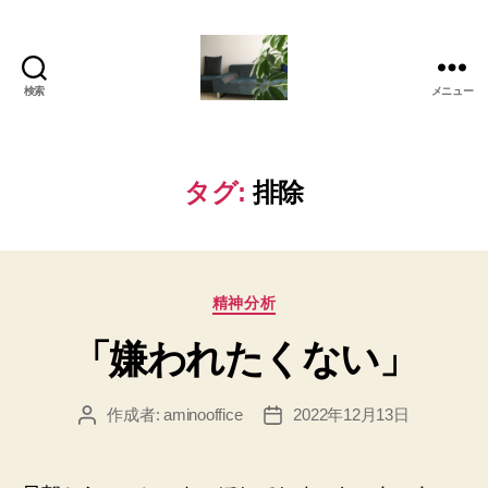
検索
メニュー
岡
本
亜
美
タグ:
排除
(お
か
も
と
カ
あ
精神分析
テ
み)
「嫌われたくない」
ゴ
の
リ
ブ
ー
ロ
作成者:
aminooffice
2022年12月13日
投
投
グ
稿
稿
者
日