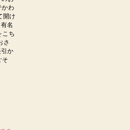
でかわ
て開け
に有名
をこち
おさ
長引か
ごそ