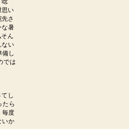
。唸
対思い
宛先さ
ーな暑
私そん
れない
準備し
のでは
ってし
ったら
。毎度
ないか