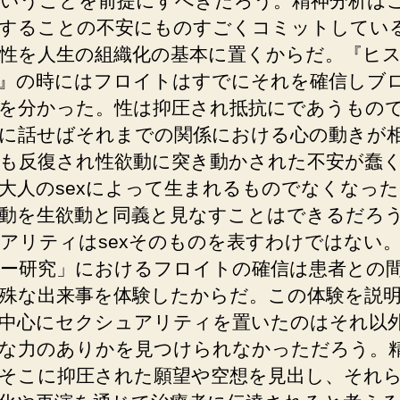
いうことを前提にすべきだろう。精神分析は
することの不安にものすごくコミットしてい
性を人生の組織化の基本に置くからだ。『ヒ
』の時にはフロイトはすでにそれを確信しブ
を分かった。性は抑圧され抵抗にであうもの
に話せばそれまでの関係における心の動きが
も反復され性欲動に突き動かされた不安が蠢
大人のsexによって生まれるものでなくなっ
動を生欲動と同義と見なすことはできるだろ
アリティはsexそのものを表すわけではない
ー研究」におけるフロイトの確信は患者との
殊な出来事を体験したからだ。この体験を説
中心にセクシュアリティを置いたのはそれ以
な力のありかを見つけられなかっただろう。
そこに抑圧された願望や空想を見出し、それ