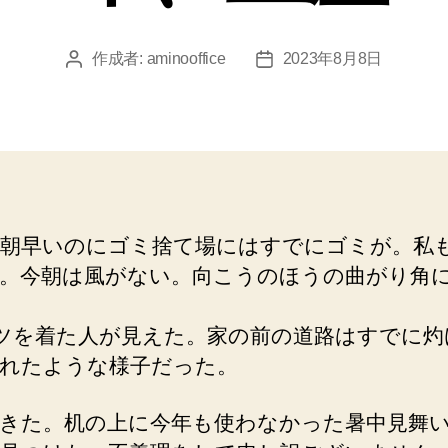
作成者:
aminooffice
2023年8月8日
投
投
稿
稿
者
日
朝早いのにゴミ捨て場にはすでにゴミが。私
。今朝は風がない。向こうのほうの曲がり角
ツを着た人が見えた。家の前の道路はすでに灼
れたような様子だった。
きた。机の上に今年も使わなかった暑中見舞