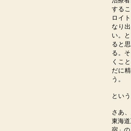
治療者
するこ
ロイト
なり出
い。と
ると思
る。そ
くこと
だに精
う。
という
さあ、
東海道
宿」の