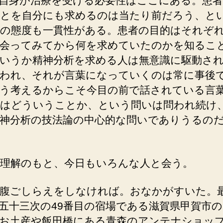
自身が治療を受ける必要性はここにある。患者
とを自分にも求めるのは当たり前だろう、と
の態度も一貫性がある。患者の目的はそれぞ
会ってみてから何を求めていたのかを知るこ
いうか精神分析を求める人は無意識に駆動さ
われ、それが言葉になっていくのは常に事後
う考えるからこそ今目の前で話されている言
はどういうことか、という問いは問われ続け
神分析の技法論の中心的な問いでありうるの
理解のもと、今日もいろんな人と会う。
腹ごしらえをしなければ。おなかがすいた。
五十三次の49番目の宿場である滋賀県甲賀市
お土産や飯田橋にある青森のアンテナショッ