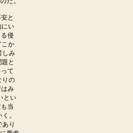
るのだ。
不安と
的にい
なる侵
どこか
苦しみ
問題と
わって
なりの
析はみ
いとい
度も当
いく。
であり