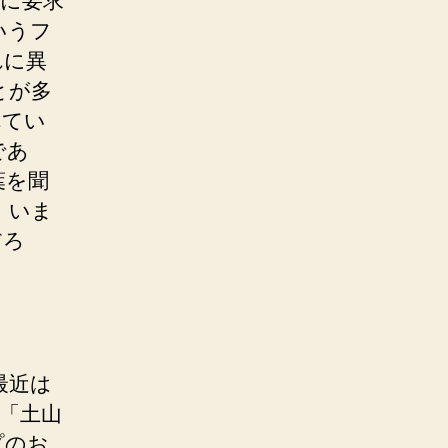
に要求
いうフ
れに異
とが多
れてい
であ
葉を聞
、いま
だろ
最近は
の「土山
プのお