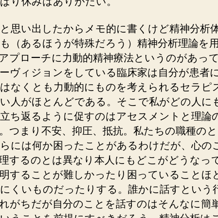
ぱり休みはありがたい。
と思い出したからメモ的に書くけど精神分析
も（あるほうが特殊だろう）精神分析理論を
アプローチに力動的精神療法というのがあっ
ーヴィジョンをしている臨床家は自分が患者
はなくとも力動的にものを考えられるセラピ
い人がほとんどである。そこで私がどの人に
立ち返るように促すのはアセスメントと理論
。つまり不安、抑圧、抵抗。私たちの職種の
らには何か困ったことがあるわけだが、心の
理するのとは異なり本人にもどこがどうなっ
明することが難しかったり困っていることほ
にくいものだったりする。誰かに話すという
れがちだが自分のことを話すのはそんなに簡