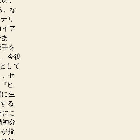
この、
る。な
ステリ
ロイア
であ
相手を
く。今後
たとして
う。セ
。『ヒ
間に生
明する
外にこ
精神分
らが投