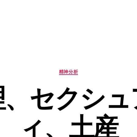
カ
精神分析
テ
ゴ
理、セクシュ
リ
ー
ィ、土産