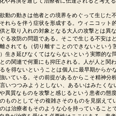
化や再演を通じて治療者に伝達されると考え
欲動の動きは他者との境界をめぐって生じた
それらを伴う症状を形成する。ウィニコット
供と取り入れの対象となる大人の攻撃とは異
ぐる攻防の問題である。そこで生じる不安は
離されても（切り離すことのできないという
）生き延びなくてはならないという実際的な
との関連で何重にも抑圧される。人が人と関
るを得ないということは個人に最早期からか
強いている。その前提があるからこそ精神分
言いつつみようとしない、あるいはみたくな
や異質なものを攻撃と感じるという患者の態
のものとしてその複雑さそのものを見据えて
のは治療者もそのような心を持っていること