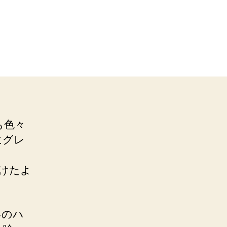
も色々
にグレ
けたよ
いのハ