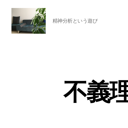
精神分析という遊び
岡
本
亜
美
(お
か
も
と
不義
あ
み)
の
ブ
ロ
グ