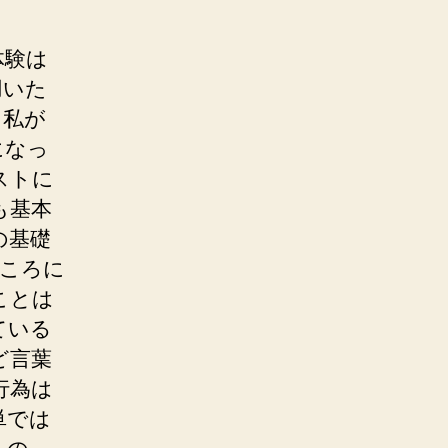
体験は
用いた
て私が
になっ
ストに
も基本
の基礎
ところに
ことは
ている
ど言葉
行為は
単では