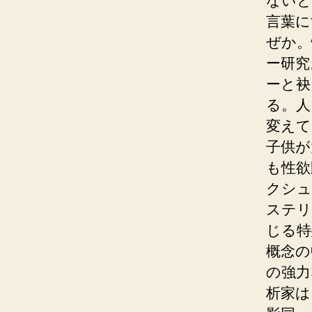
ないと
言葉に
ぜか。
ー研究
ーと袂
る。人
変えて
子供が
も性欲
クシュ
ステリ
じる特
概念の
の強力
析家は