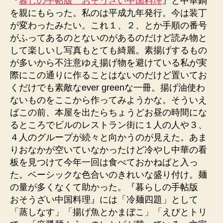
『
暮しの手帖版 おそうざい中国料理
』と中華鍋
を親にもらった。私のは平成九年発行。今は装丁
が変わったみたい。これ１、２、とか手順の番号
がふってあるのとないのがあるのだけど読み物と
して楽しいし写真もとても綺麗。素揚げするもの
が多いから不注意ゆえ揚げ物を避けている私が実
際にこの通りに作ることはないのだけど置いてお
くだけでも素敵なever greenな一冊。揚げ油使わ
ないものをここから作ってみようかな。そういえ
ばこの前、本屋を出たらちょうどお昼の時間にな
るところでビルのレストラン街に１人の人や３、
４人のグループが続々と向かうのが見えた。あま
りおなかが空いていなかったけど冷やし中華の看
板を見つけて今年一回は食べておかねばと入っ
た。ベーシックな色合いのきれいな盛り付け。麺
の量が多くなくて助かった。『暮らしの手帖版
おそうざい中国料理』には「冷麺四題」として
「蒸しなす」「揚げ魚とかまぼこ」「えびとトリ