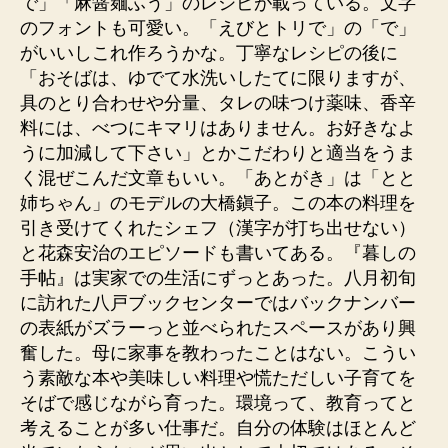
で」「麻醤麺ふう」のレシピが載っている。文字
のフォントも可愛い。「えびとトリで」の「で」
がいいしこれ作ろうかな。丁寧なレシピの後に
「おそばは、ゆでて水洗いしたてに限りますが、
具のとり合わせや分量、タレの味つけ薬味、香辛
料には、べつにキマリはありません。お好きなよ
うに加減して下さい」とかこだわりと適当をうま
く混ぜこんだ文章もいい。「あとがき」は「とと
姉ちゃん」のモデルの大橋鎭子。この本の料理を
引き受けてくれたシェフ（漢字が打ち出せない）
と花森安治のエピソードも書いてある。『暮しの
手帖』は実家での生活にずっとあった。八月初旬
に訪れた八戸ブックセンターではバックナンバー
の表紙がズラーっと並べられたスペースがあり興
奮した。母に家事を教わったことはない。こうい
う素敵な本や美味しい料理や慌ただしい子育てを
そばで感じながら育った。環境って、教育ってと
考えることが多い仕事だ。自分の体験はほとんど