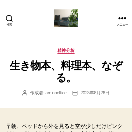
検索
メニュー
岡
本
亜
美
カ
精神分析
(お
テ
生き物本、料理本、なぞ
か
ゴ
も
リ
る。
と
ー
あ
み)
作成者:
aminooffice
2023年8月26日
投
投
の
稿
稿
ブ
者
日
ロ
グ
早朝、ベッドから外を見ると空が少しだけピンク