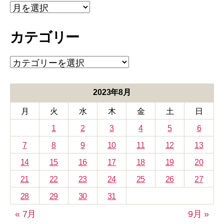
ア
ー
カ
カテゴリー
イ
ブ
カ
テ
ゴ
リ
2023年8月
ー
月
火
水
木
金
土
日
1
2
3
4
5
6
7
8
9
10
11
12
13
14
15
16
17
18
19
20
21
22
23
24
25
26
27
28
29
30
31
« 7月
9月 »