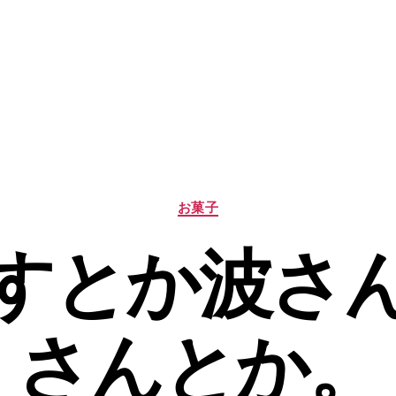
カ
お菓子
テ
ゴ
すとか波さ
リ
ー
さんとか。