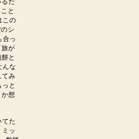
いるだ
なこと
はこの
堂のシ
も合っ
「旅が
煎餅と
なんな
れてみ
もっと
とか想
いてた
。ミッ