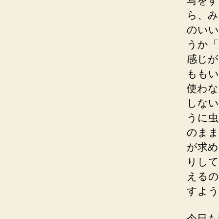
写をす
ら、み
のいい
うか「
感じが
ももい
使わな
しない
うに虫
のまま
が求め
りして
えるの
すよう
今日も