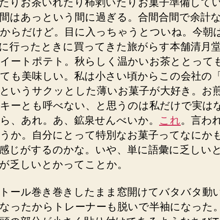
たりお茶いれたり柿剥いたりお菓子準備して
間はあっという間に過ぎる。合間合間で余計
からだけど。目に入っちゃうとついね。今朝
に行ったときに買ってきた旅がらす本舗清月
イートポテト。秋らしく温かいお茶ととって
ても美味しい。私は小さい頃からこの会社の
というサクッとした薄いお菓子が大好き。お
キーとも呼べない、と思うのは私だけで実は
ら、あれ。あ、鉱泉せんべいか。
これ
。言わ
うか。自分にとって特別なお菓子ってなにか
感じがするのかな。いや、単に語彙に乏しい
が乏しいとかってことか。
トール巻き巻きしたまま窓開けてバタバタ動
なったからトレーナーも脱いで半袖になった