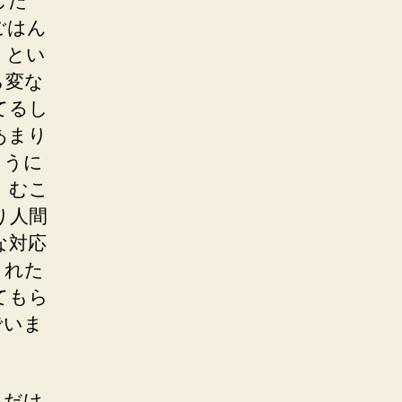
した
ごはん
、とい
ら変な
てるし
あまり
ように
。むこ
り人間
な対応
された
てもら
でいま
うだけ