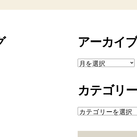
グ
アーカイ
ア
ー
カ
イ
カテゴリ
ブ
カ
テ
ゴ
リ
ー