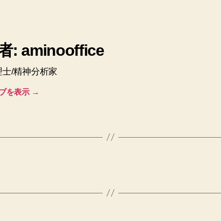
: aminooffice
理士/精神分析家
ブを表示
→