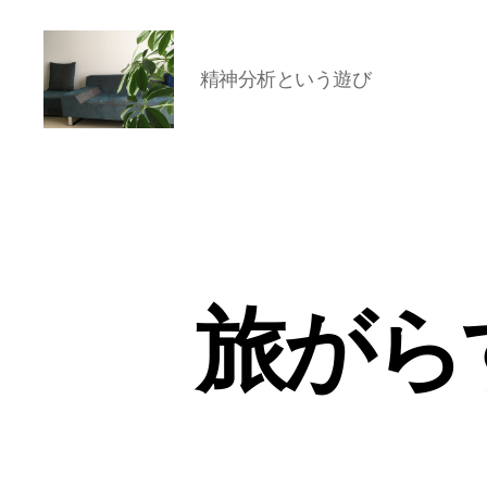
精神分析という遊び
岡
本
亜
美
(お
か
も
と
旅がら
あ
み)
の
ブ
ロ
グ