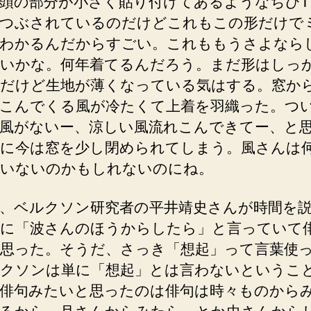
頭の部分が小さく貼り付けてあるようなちびT
つぶされているのだけどこれもこの形だけで
わかるんだからすごい。これももうさよなら
いかな。何年着てるんだろう。まだ形はしっ
だけど生地が薄くなっている気はする。窓か
こんでくる風が冷たくて上着を羽織った。つ
風がないー、涼しい風流れこんできてー、と
に今は窓を少し閉められてしまう。風さんは
いないのかもしれないのにね。
、ベルクソン研究者の平井靖史さんが時間を
に「波さんのほうからしたら」と言っていて
思った。そうだ、さっき「想起」って言葉使
クソンは単に「想起」とは言わないというこ
俳句みたいと思ったのは俳句は時々ものから