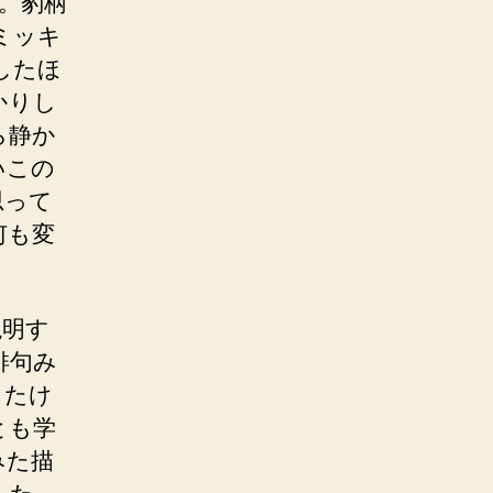
。豹柄
ミッキ
したほ
かりし
ら静か
いこの
思って
何も変
説明す
俳句み
ったけ
とも学
みた描