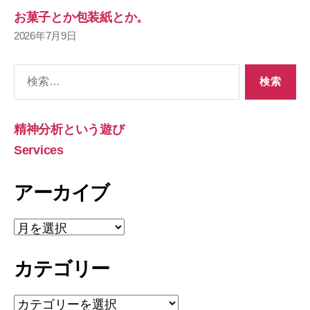
お菓子とか包装紙とか。
2026年7月9日
検
索
対
象:
精神分析という遊び
Services
アーカイブ
ア
ー
カ
カテゴリー
イ
ブ
カ