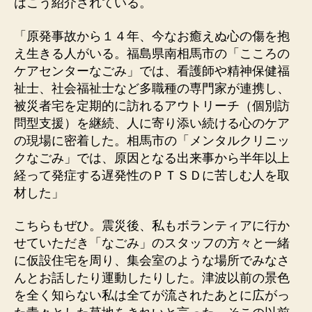
はこう紹介されている。
「原発事故から１４年、今なお癒えぬ心の傷を抱
え生きる人がいる。福島県南相馬市の「こころの
ケアセンターなごみ」では、看護師や精神保健福
祉士、社会福祉士など多職種の専門家が連携し、
被災者宅を定期的に訪れるアウトリーチ（個別訪
問型支援）を継続、人に寄り添い続ける心のケア
の現場に密着した。相馬市の「メンタルクリニッ
クなごみ」では、原因となる出来事から半年以上
経って発症する遅発性のＰＴＳＤに苦しむ人を取
材した」
こちらもぜひ。震災後、私もボランティアに行か
せていただき「なごみ」のスタッフの方々と一緒
に仮設住宅を周り、集会室のような場所でみなさ
んとお話したり運動したりした。津波以前の景色
を全く知らない私は全てが流されたあとに広がっ