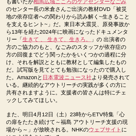
も書いたが
相馬広域こころのケアセンターなごみ
のセンター長の米倉さんご出演の教材DVD「被災
地の依存症者への関わりから読み解く~生きること
を支えるヒント~」だ。東日本大震災、原発事故か
ら13年を経た2024年に映画になったドキュメンタ
リー「
生きて 、 生きて、生きろ。
」の 出演者の
方のご協力のもと、なごみのスタッフが依存症の
方の回復までどう関ったかをいくつかの過程に分
け、それを解説とともに教材として編集したもの
だ。試写版を見てとても勉強になったので購入し
た。Amazonと
日本電波ニュース社
より発売されて
いる。継続的なアウトリーチの実践が多くの方に
共有されますように。支援者の皆さんは特にチェ
ックしてみてほしい。
また、明日4月12日（土）23時からETV特集「心
の扉をたたき続けて～福島 アウトリーチ支援の現
場から～」が放映される。NHKの
ウェブサイト
に