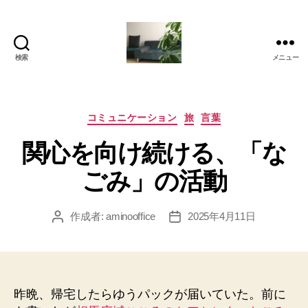
検索
メニュー
岡
本
亜
美
カ
コミュニケーション
旅
言葉
(お
テ
関心を向け続ける、「な
か
ゴ
も
リ
ごみ」の活動
と
ー
あ
み)
作成者:
aminooffice
2025年4月11日
投
投
の
稿
稿
ブ
者
日
ロ
グ
昨晩、帰宅したらゆうパックが届いていた。前に