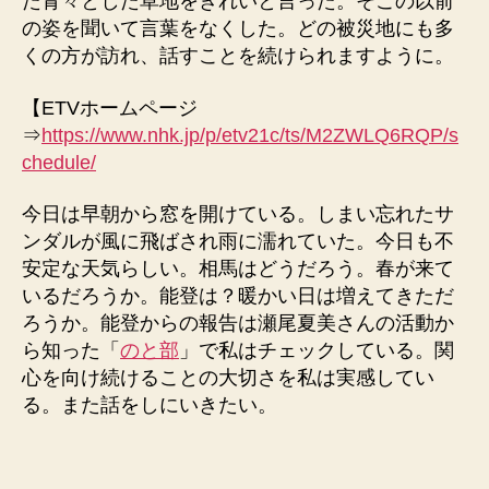
た青々とした草地をきれいと言った。そこの以前
の姿を聞いて言葉をなくした。どの被災地にも多
くの方が訪れ、話すことを続けられますように。
【ETVホームページ
⇒
https://www.nhk.jp/p/etv21c/ts/M2ZWLQ6RQP/s
chedule/
今日は早朝から窓を開けている。しまい忘れたサ
ンダルが風に飛ばされ雨に濡れていた。今日も不
安定な天気らしい。相馬はどうだろう。春が来て
いるだろうか。能登は？暖かい日は増えてきただ
ろうか。能登からの報告は瀬尾夏美さんの活動か
ら知った「
のと部
」で私はチェックしている。関
心を向け続けることの大切さを私は実感してい
る。また話をしにいきたい。