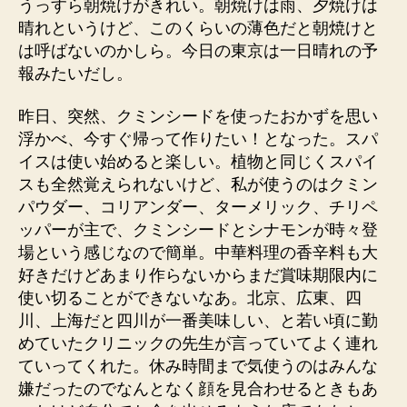
うっすら朝焼けがきれい。朝焼けは雨、夕焼けは
晴れというけど、このくらいの薄色だと朝焼けと
は呼ばないのかしら。今日の東京は一日晴れの予
報みたいだし。
昨日、突然、クミンシードを使ったおかずを思い
浮かべ、今すぐ帰って作りたい！となった。スパ
イスは使い始めると楽しい。植物と同じくスパイ
スも全然覚えられないけど、私が使うのはクミン
パウダー、コリアンダー、ターメリック、チリペ
ッパーが主で、クミンシードとシナモンが時々登
場という感じなので簡単。中華料理の香辛料も大
好きだけどあまり作らないからまだ賞味期限内に
使い切ることができないなあ。北京、広東、四
川、上海だと四川が一番美味しい、と若い頃に勤
めていたクリニックの先生が言っていてよく連れ
ていってくれた。休み時間まで気使うのはみんな
嫌だったのでなんとなく顔を見合わせるときもあ