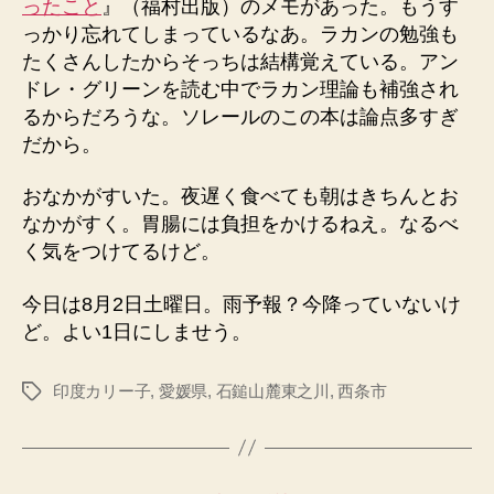
ったこと
』（福村出版）のメモがあった。もうす
っかり忘れてしまっているなあ。ラカンの勉強も
たくさんしたからそっちは結構覚えている。アン
ドレ・グリーンを読む中でラカン理論も補強され
るからだろうな。ソレールのこの本は論点多すぎ
だから。
おなかがすいた。夜遅く食べても朝はきちんとお
なかがすく。胃腸には負担をかけるねえ。なるべ
く気をつけてるけど。
今日は8月2日土曜日。雨予報？今降っていないけ
ど。よい1日にしませう。
印度カリー子
,
愛媛県
,
石鎚山麓東之川
,
西条市
タ
グ