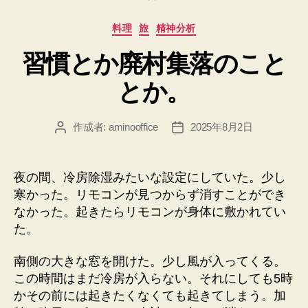
カ
料理
旅
精神分析
テ
習慣とか廃村集落のこと
ゴ
リ
とか。
ー
作成者:
aminooffice
2025年8月2日
投
投
稿
稿
者
日
夜の間、冷房除湿みたいな設定にしていた。少し
寒かった。リモコンが見つからず消すことができ
なかった。起きたらリモコンが身体に敷かれてい
た。
南側の大きな窓を開けた。少し風が入ってくる。
この時間はまだ冷房が入らない。それにしても5時
かその前には起きたくなくても起きてしまう。加