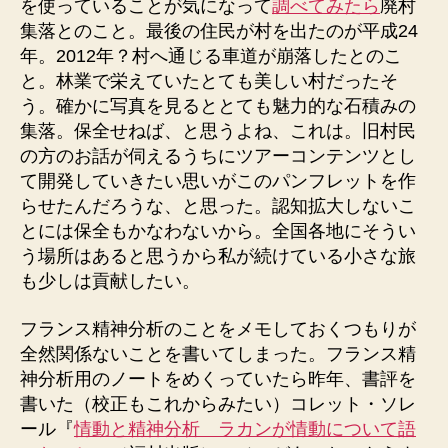
を使っていることが気になって
調べてみたら
廃村
集落とのこと。最後の住民が村を出たのが平成24
年。2012年？村へ通じる車道が崩落したとのこ
と。林業で栄えていたとても美しい村だったそ
う。確かに写真を見るととても魅力的な石積みの
集落。保全せねば、と思うよね、これは。旧村民
の方のお話が伺えるうちにツアーコンテンツとし
て開発していきたい思いがこのパンフレットを作
らせたんだろうな、と思った。認知拡大しないこ
とには保全もかなわないから。全国各地にそうい
う場所はあると思うから私が続けている小さな旅
も少しは貢献したい。
フランス精神分析のことをメモしておくつもりが
全然関係ないことを書いてしまった。フランス精
神分析用のノートをめくっていたら昨年、書評を
書いた（校正もこれからみたい）コレット・ソレ
ール『
情動と精神分析 ラカンが情動について語