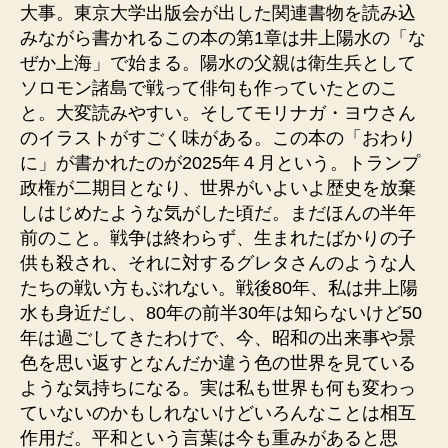
大事。東京大学出版会が出した関連書物を読み込
みながら書かれるこの本の第1章は井上陽水の「な
ぜか上海」で始まる。陽水の父親は衛生兵として
ソロモン諸島で戦って俳句も作っていたとのこ
と。大変読みやすい。そしてモリナガ・ヨウさん
のイラストがすごく味がある。この本の「おわり
に」が書かれたのが2025年４月という。トランプ
政権が二期目となり、世界がいよいよ歴史を放棄
しはじめたような気がした頃だ。まだほんの半年
前のこと。戦争は終わらず、生まれたばかりの子
供も殺され、それに対するグレタさんのような人
たちの戦い方もぶれない。戦後80年、私は井上陽
水も身近だし、80年の前半30年は知らないけど50
年は過ごしてきたわけで、今、昭和の出来事や景
色を思い返すとなんだか違う色の世界を見ている
ような気持ちになる。実は私も世界も何も変わっ
ていないのかもしれないけどいろんなことは相互
作用だ。平和という言葉は今も重みがあると思