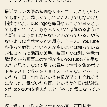
コナッツミルクも余っているしね。
最近フランス語の勉強をサボっていたことがバレ
てしまった。隠し立てしていたわけでもないけど
指摘された。Duolingoを毎日やることでヨシとし
てしまっていた。もちろんそれでは読めるように
も話せるようにもならないとわかっている。やら
ないよりは当然マシだと思う。うーん。YouTube
を使って勉強している人が多いことは知っている
が私は本当に動画が苦手。映画とかは別。注意力
散漫だから画面上の情報が多いYouTubeが苦手な
んだと思う。なので帰りの電車で情報を集めポッ
ドキャストで教材をチョイス。そんなことをして
いたら一日一句作るという習慣が早くも崩れそう
になった。気づいたら夜。というか昨日は結社誌
のための10句を選んだことでやった気になってい
た。
冴え返るとは取り落とすものの音 石田勝彦