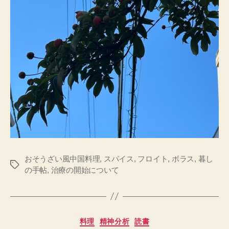
おそうざい風中国料理
,
スパイス
,
フロイト
,
ボラス
,
暮し
タ
の手帖
,
治療の開始について
グ
カ
料理
精神分析
読書