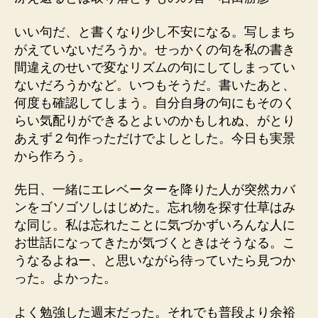
いい句だ、と書くなり少し不安になる。写しまち
がえていないだろうか。せっかくの句を私の書き
間違えのせいで変なリズムの句にしてしまってい
ないだろうかなど。いつもそうだ。書いたあと、
何度も確認してしまう。自分自身の句にもそのく
らい気配りができるとよいのかもしれぬ、がとり
あえず２句作っただけでよしとした。今日も実景
から作ろう。
先日、一緒にエレベーターを降りた人が突然カバ
ンをゴソゴソしはじめた。忘れ物を探す仕草はみ
な同じ。私は忘れたことに気づかずいろんな人に
お世話になってきたが気づくときはそうなる。こ
うなるよねー、と思いながら待っていたら見つか
った。よかった。
よく勉強した週末だった。それでも普段より余裕