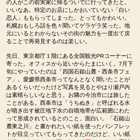
の人がこの前実家に帰るついでに行ってきたと。
いいなあ。特定のお店にしかおいていない「白い
恋人」ももらってしまった。とってもかわいい。
札幌おもしろ話を色々聞いてゲラゲラ笑った。地
元にいるとわからないその街の魅力を一度出て戻
ることで再発見するのは楽しい。
先日、東京都庁１階にある全国観光PRコーナーに
寄った。オフィスから近いからたまにいく。7月下
旬にやっていたのは「四国石鎚山麓・西条市フェ
ア」。愛媛県西条市ってなんとなく聞いたことが
あるくらいだったけど写真を見るとやはり瀬戸内
は素晴らしいなと思う。お隣の今治市には旅した
ことがある。西条市は「うちぬき」と呼ばれる水
が噴き出す被圧地下水の自噴地帯が広範囲にわた
って形成されているとのこと。面白い。「石鎚山
麓東之川」と書かれたいい紙を使ったパンフレッ
トが目立っていてもらってきたのだけど、いい紙