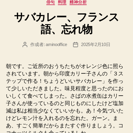
カ
俳句
料理
精神分析
テ
サバカレー、フランス
ゴ
リ
語、忘れ物
ー
作成者:
aminooffice
2025年2月10日
投
投
稿
稿
者
日
朝です。ご近所のおうちたちがオレンジ色に照ら
されています。朝から印度カリー子さんの「３ス
テップで作る！ちょうどいいサバカレー」を作っ
て少しいただきました。味見程度と思ったのにお
いしくて食べてしまった。さばの水煮缶はカリー
子さんが使っているのと同じものにしたけど塩加
減は私は相当少なくていいかも。あ！今気づいた
けどレモン汁を入れるのを忘れた。ガーン。ま
あ、すごく簡単だからまたすぐ作りましょう。コ