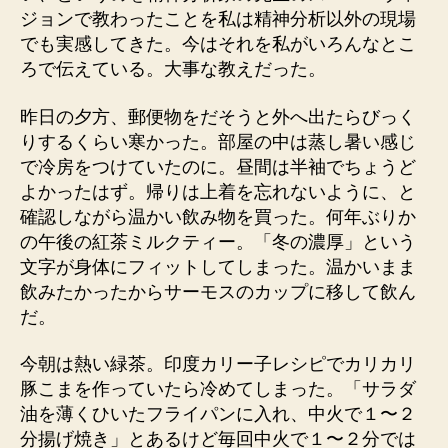
ジョンで教わったことを私は精神分析以外の現場
でも実感してきた。今はそれを私がいろんなとこ
ろで伝えている。大事な教えだった。
昨日の夕方、郵便物をだそうと外へ出たらびっく
りするくらい寒かった。部屋の中は蒸し暑い感じ
で冷房をつけていたのに。昼間は半袖でちょうど
よかったはず。帰りは上着を忘れないように、と
確認しながら温かい飲み物を買った。何年ぶりか
の午後の紅茶ミルクティー。「冬の濃厚」という
文字が身体にフィットしてしまった。温かいまま
飲みたかったからサーモスのカップに移して飲ん
だ。
今朝は熱い緑茶。印度カリー子レシピでカリカリ
豚こまを作っていたら冷めてしまった。「サラダ
油を薄くひいたフライパンに入れ、中火で１〜２
分揚げ焼き」とあるけど毎回中火で１〜２分では