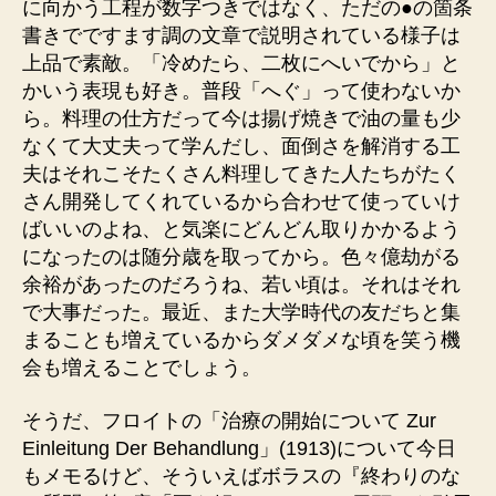
に向かう工程が数字つきではなく、ただの●の箇条
書きでですます調の文章で説明されている様子は
上品で素敵。「冷めたら、二枚にへいでから」と
かいう表現も好き。普段「へぐ」って使わないか
ら。料理の仕方だって今は揚げ焼きで油の量も少
なくて大丈夫って学んだし、面倒さを解消する工
夫はそれこそたくさん料理してきた人たちがたく
さん開発してくれているから合わせて使っていけ
ばいいのよね、と気楽にどんどん取りかかるよう
になったのは随分歳を取ってから。色々億劫がる
余裕があったのだろうね、若い頃は。それはそれ
で大事だった。最近、また大学時代の友だちと集
まることも増えているからダメダメな頃を笑う機
会も増えることでしょう。
そうだ、フロイトの「治療の開始について Zur
Einleitung Der Behandlung」(1913)について今日
もメモるけど、そういえばボラスの『終わりのな