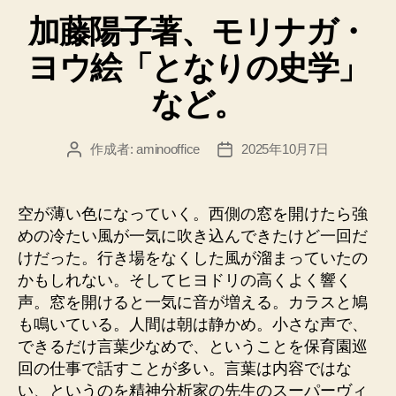
テ
加藤陽子著、モリナガ・
ゴ
リ
ヨウ絵「となりの史学」
ー
など。
作成者:
aminooffice
2025年10月7日
投
投
稿
稿
者
日
空が薄い色になっていく。西側の窓を開けたら強
めの冷たい風が一気に吹き込んできたけど一回だ
けだった。行き場をなくした風が溜まっていたの
かもしれない。そしてヒヨドリの高くよく響く
声。窓を開けると一気に音が増える。カラスと鳩
も鳴いている。人間は朝は静かめ。小さな声で、
できるだけ言葉少なめで、ということを保育園巡
回の仕事で話すことが多い。言葉は内容ではな
い、というのを精神分析家の先生のスーパーヴィ