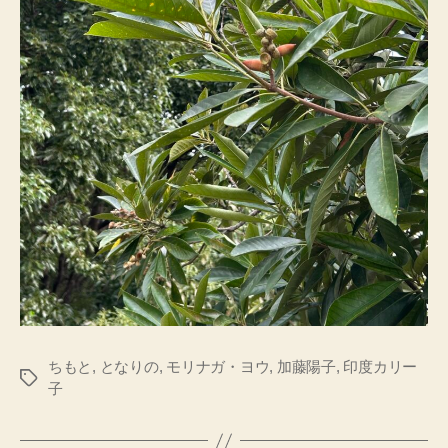
ちもと
,
となりの
,
モリナガ・ヨウ
,
加藤陽子
,
印度カリー
タ
子
グ