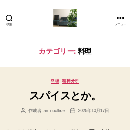
検索
メニュー
岡
本
亜
美
カテゴリー:
料理
(お
か
も
と
カ
あ
料理
精神分析
テ
み)
スパイスとか。
ゴ
の
リ
ブ
ー
ロ
作成者:
aminooffice
2025年10月17日
投
投
グ
稿
稿
者
日