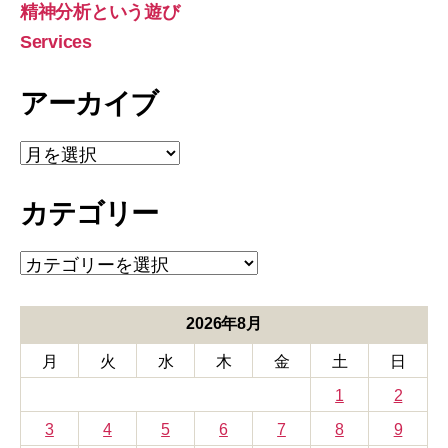
象:
精神分析という遊び
Services
アーカイブ
ア
ー
カ
カテゴリー
イ
ブ
カ
テ
ゴ
リ
2026年8月
ー
月
火
水
木
金
土
日
1
2
3
4
5
6
7
8
9