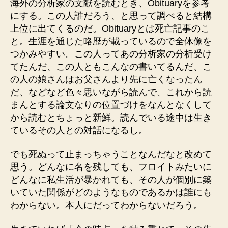
海外の分析家の文献を読むとき、Obituaryを参考
にする。この人誰だろう、と思って調べると結構
上位に出てくるのだ。Obituaryとは死亡記事のこ
と。生涯を通じた略歴が載っているので全体像を
つかみやすい。この人ってあの分析家の分析受け
てたんだ、この人ともこんなの書いてるんだ、こ
の人の娘さんはお父さんより先に亡くなったん
だ、などなど色々思いながら読んで、これから読
まんとする論文なりの位置づけをなんとなくして
から読むとちょっと新鮮。読んでいる途中は生き
ているその人との対話になるし。
でも死ぬって止まっちゃうことなんだなと改めて
思う。どんなに名を残しても、フロイトみたいに
どんなに私生活が暴かれても、その人が個別に築
いていた関係がどのようなものであるかは誰にも
わからない。本人にだってわからないだろう。