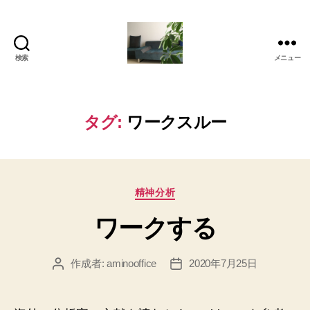
検索
メニュー
岡
本
亜
美
タグ:
ワークスルー
(お
か
も
と
カ
あ
精神分析
テ
み)
ワークする
ゴ
の
リ
ブ
ー
ロ
作成者:
aminooffice
2020年7月25日
投
投
グ
稿
稿
者
日