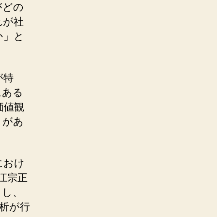
がどの
れが社
か」と
が特
にある
価値観
とがあ
におけ
江宗正
とし、
析が行