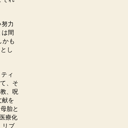
い努力
とは間
しかも
るとし
リティ
いて、そ
教、呪
文献を
の母胎と
医療化
・リブ