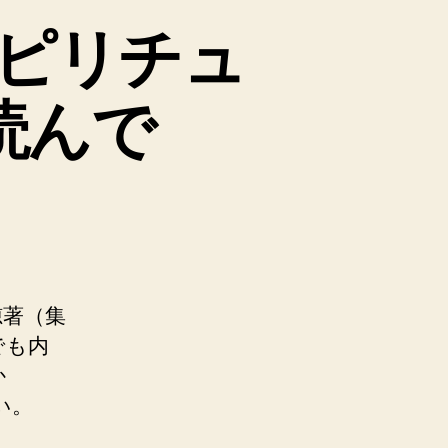
ピリチュ
読んで
穂著（集
でも内
か
い。