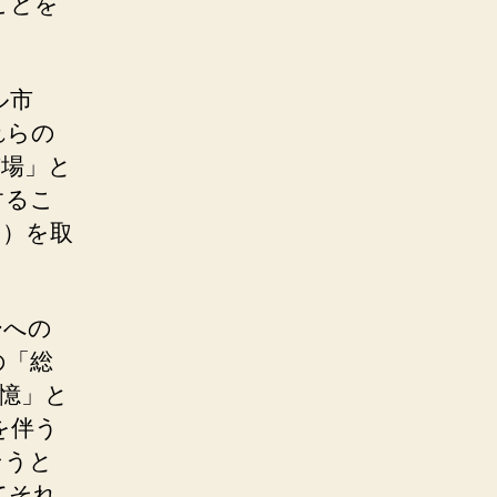
ことを
ル市
れらの
市場」と
するこ
も）を取
ーへの
の「総
憶」と
を伴う
そうと
てそれ