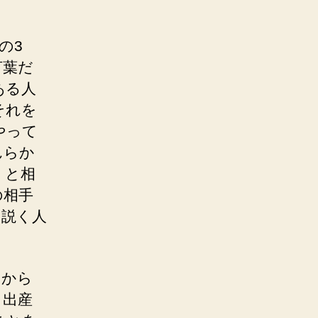
の3
言葉だ
ある人
それを
やって
んらか
」と相
の相手
を説く人
」から
・出産