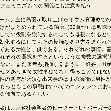
フェミニズムとの関係にも注意を払う。
ーム、主に島薗が取り上げたオウム真理教で
けがまとめられている箇所（32頁〜）は興味
しての役割を強化するにしても母親になると
効化するにしてもその極端なあり方を迫られ
である女性と子供である。それぞれの事情に
れぞれの選択をするというような複数の選択
ない。また著者も指摘するように、妊娠・出
セスありきで女性単独でなし得ることではな
性の関与が必須な出来事のはずの議論に男性
もっともこの事態はすべてのコンテンツにお
る傾向であるらしい。
者は、宗教社会学者のピーター・L・バーガー