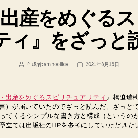
ゴ
・出産をめぐるス
リ
ー
ティ』をざっと
作成者:
aminooffice
2021年8月16日
投
投
稿
稿
者
日
・出産をめぐるスピリチュアリティ
』橋迫瑞
書）が届いていたのでざっと読んだ。ざっと
ってくるシンプルな書き方と構成（というの
章立ては出版社のHPを参考にしていただきた