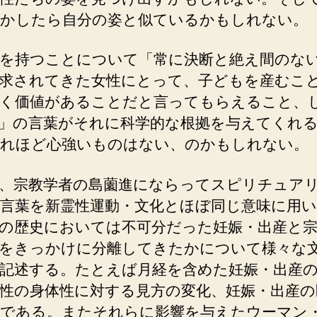
かしたら自分の姿と似ているかもしれない。
を持つことについて「常に決断と絶え間のな
求されてきた女性にとって、子どもを産むこ
く価値があることだと言ってもらえること、
」の言葉がそれに科学的な根拠を与えてくれ
れほど心強いものはない、のかもしれない。
、宗教学者の島薗進にならってスピリチュア
言葉を新霊性運動・文化とほぼ同じ意味に用
の歴史においては不可分だった妊娠・出産と宗
をきっかけに分離してきたかについて様々な
記述する。たとえば月経を含めた妊娠・出産
性の身体性に対する見方の変化、妊娠・出産の
である。またそれらに影響を与えたウーマン