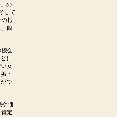
場」の
そして
その様
三、四
の機会
などに
若い女
妊娠・
とがで
識や価
、肯定