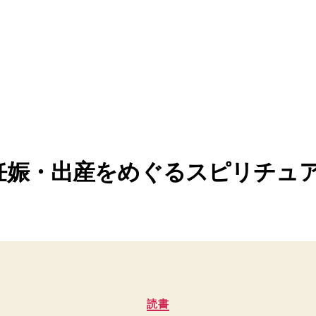
妊娠・出産をめぐるスピリチュ
カ
読書
テ