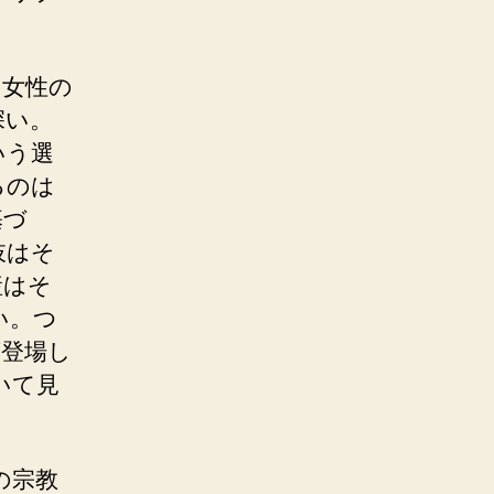
の女性の
深い。
いう選
るのは
基づ
肢はそ
産はそ
い。つ
が登場し
いて見
の宗教