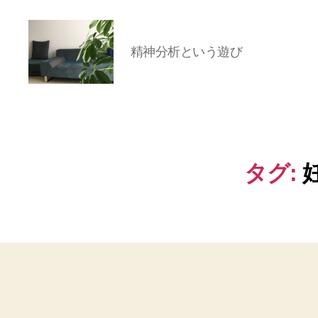
精神分析という遊び
岡
本
亜
美
(お
タグ:
か
も
と
あ
み)
の
ブ
ロ
グ