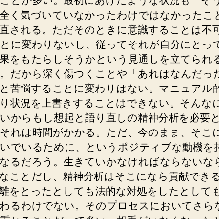
ことが多い。最初にあげたような状況も「そ
全く気づいていなかったわけではなかったこ
直される。ただそのときに意識することは不
とに変わりないし、従ってそれが自分にとっ
果をもたらしそうかという見通しを立てられ
。だから深く傷つくことや「あれはなんだっ
と苦悩することに変わりはない。マニュアル
り状況を上書きすることはできない。そんな
いからもし想起と語り直しの精神分析を必要
それは時間がかかる。ただ、今のまま、そこ
いでいるために、というポジティブな動機を
なるだろう。生きていかなければならないな
なことだし、精神分析はそこになら貢献でき
離をとったとしても法的な対処をしたとして
わるわけでない。そのプロセスにおいてさら