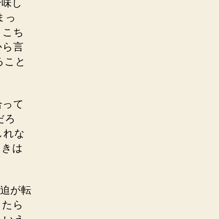
吟味し
まっ
とこち
から言
ること
合って
だろ
しれな
ときは
迫が転
もたら