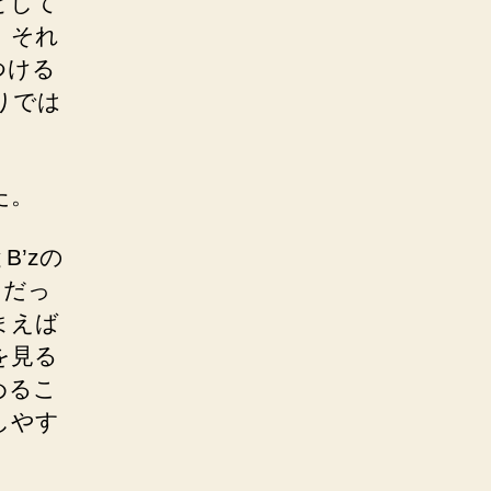
として
。それ
つける
りでは
た。
’zの
」だっ
まえば
を見る
めるこ
しやす