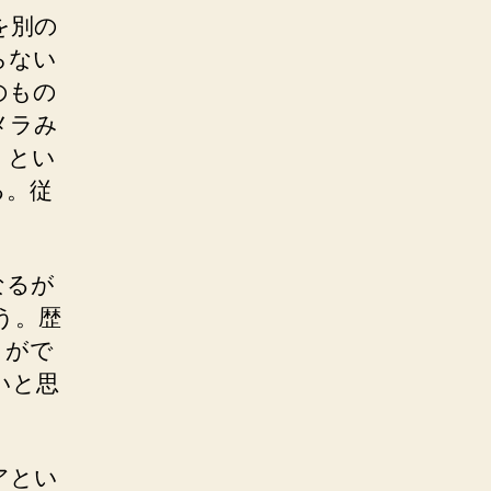
を別の
らない
のもの
メラみ
、とい
る。従
なるが
う。歴
とがで
いと思
アとい