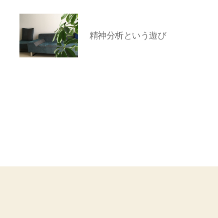
精神分析という遊び
岡
本
亜
美
(お
か
も
と
あ
み)
の
ブ
ロ
グ