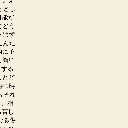
ういえ
ととし
可能だ
てどう
るはず
たんだ
的に予
に簡単
とする
にとど
持つ時
らそれ
る。相
も苦し
なる傷