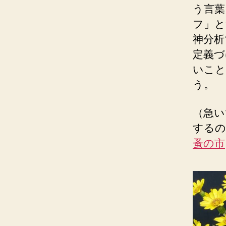
う言葉
フ」と
神分析
定義づ
いこと
う。
（急い
するの
蚤の市