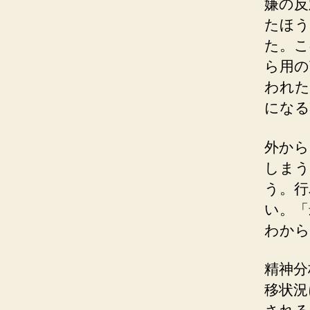
嫌の反
たほう
た。こ
ら用の
われた
になる
外から
しまう
う。行
い。「
わから
精神分
移状況