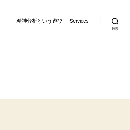
精神分析という遊び
Services
検索