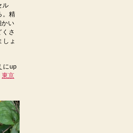
セル
る。精
細かい
どくさ
ましょ
にup
。
東京
）