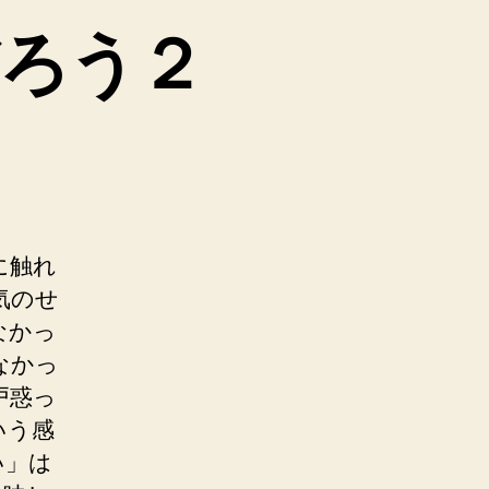
ろう２
に触れ
気のせ
なかっ
なかっ
戸惑っ
いう感
い」は