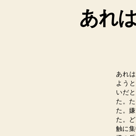
あれ
あれは
ようと
いだと
た。た
た。嫌
た。ど
触に集