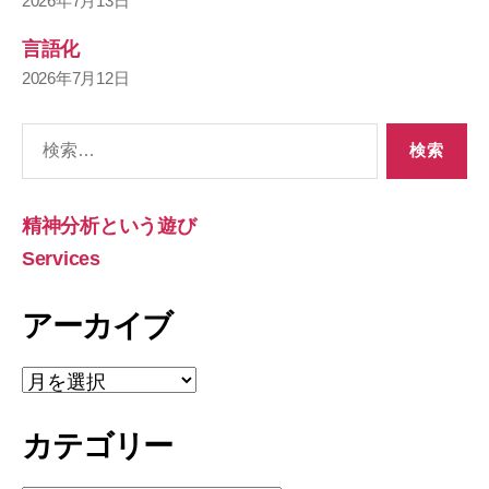
2026年7月13日
言語化
2026年7月12日
検
索
対
象:
精神分析という遊び
Services
アーカイブ
ア
ー
カ
カテゴリー
イ
ブ