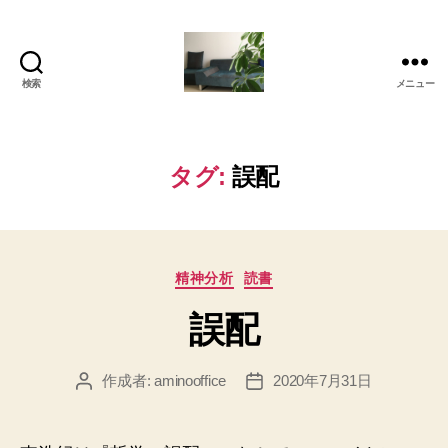
検索
メニュー
岡
本
亜
美
タグ:
誤配
(お
か
も
と
カ
あ
精神分析
読書
テ
み)
誤配
ゴ
の
リ
ブ
ー
ロ
作成者:
aminooffice
2020年7月31日
投
投
グ
稿
稿
者
日