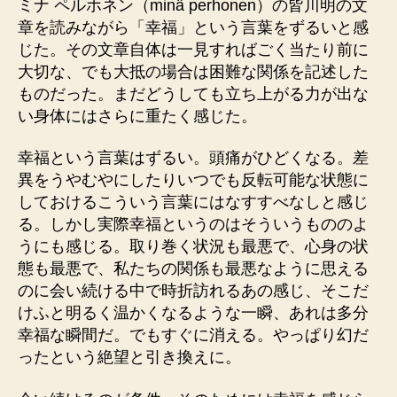
ミナ ペルホネン（minä perhonen）の皆川明の文
章を読みながら「幸福」という言葉をずるいと感
じた。その文章自体は一見すればごく当たり前に
大切な、でも大抵の場合は困難な関係を記述した
ものだった。まだどうしても立ち上がる力が出な
い身体にはさらに重たく感じた。
幸福という言葉はずるい。頭痛がひどくなる。差
異をうやむやにしたりいつでも反転可能な状態に
しておけるこういう言葉にはなすすべなしと感じ
る。しかし実際幸福というのはそういうもののよ
うにも感じる。取り巻く状況も最悪で、心身の状
態も最悪で、私たちの関係も最悪なように思える
のに会い続ける中で時折訪れるあの感じ、そこだ
けふと明るく温かくなるような一瞬、あれは多分
幸福な瞬間だ。でもすぐに消える。やっぱり幻だ
ったという絶望と引き換えに。