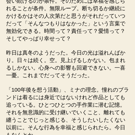
会い続けるのが条件。そのためには幸福を感じら
れることが条件。無限ループ。断ち切るか継続に
かけるかはその人次第だと思うがそれだっていつ
だって「そんなつもりはなかった」という言葉で
無効化できる。時間って？責任って？愛情って？
そしてやっぱり幸せって？
昨日は真冬のようだった。今日の光は溢れんばか
り。日々は続く。空。見上げるしかない。包まれ
るしかない。心身への影響も回避できない。一喜
一憂。これまでだってそうだった。
「100年後を想う活動」、ミナの理念。憧れのブラ
ンドは着るには身近ではないけれど作品としても
追っている。ひとつひとつの手作業に潜む記憶。
それを無意識的に受け継いでいくこと、離れても
纏うことでじっと感じる、そうしたいしたくない
以前に。そんな行為を幸福と感じられたら。今日
もなんとか。