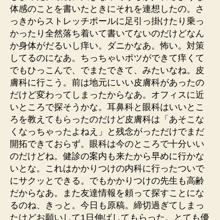
体感のことを書いたときにそれを連想したの。さ
っきからストレッチポールに足引っ掛けたり乗っ
かったり全然落ち着いて書いてないのだけどなん
か身体がだるいし痒い。ダニかなあ。怖い。対策
してるのになあ。ちっちゃいポツができて痒くて
でもひっこんで、でまたできて、みたいなね。皮
膚科に行こう。前は地元にいい皮膚科があったの
だけど変わってしまったからなあ。オフィスに近
いところで探そうかな。耳鼻科と眼科はいいとこ
ろを教えてもらったのだけど皮膚科は「あそこな
くなっちゃったよねえ」と残念がっただけでまだ
開拓できておらず。眼科は今のところで十分いい
のだけどね。健診の案内も来たから早めに行かな
いとな。これはかかりつけの内科に行ったついで
にサクッとできる。でもかかりつけの先生も高齢
だからなあ。また友達情報を頼って探すことにな
るのね、きっと。今日も原稿。締切過ぎてしまっ
たけどお願いして1日伸ばしてもらった。とても優