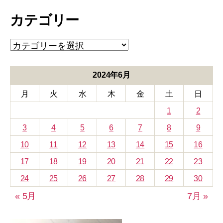
カ
カテゴリー
イ
ブ
カ
テ
ゴ
リ
2024年6月
ー
月
火
水
木
金
土
日
1
2
3
4
5
6
7
8
9
10
11
12
13
14
15
16
17
18
19
20
21
22
23
24
25
26
27
28
29
30
« 5月
7月 »