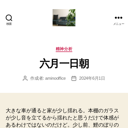
検索
メニュー
岡
本
亜
美
カ
精神分析
(お
テ
六月一日朝
か
ゴ
も
リ
と
ー
作成者:
aminooffice
2024年6月1日
投
投
あ
稿
稿
み)
者
日
の
ブ
ロ
大きな車が通ると家が少し揺れる。本棚のガラス
グ
が少し音を立てるから揺れたと思うだけで体感が
あるわけではないのだけど。少し前、鯉のぼりの