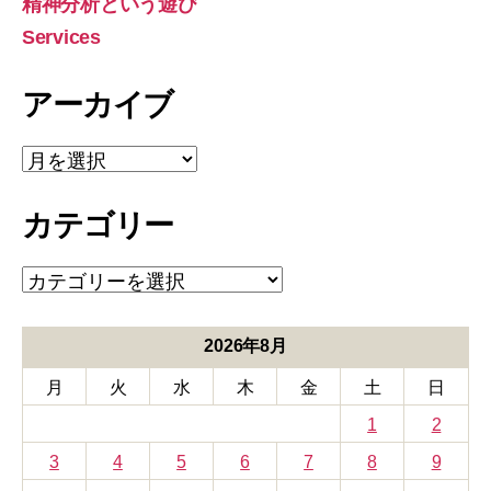
精神分析という遊び
Services
アーカイブ
ア
ー
カ
カテゴリー
イ
ブ
カ
テ
ゴ
リ
2026年8月
ー
月
火
水
木
金
土
日
1
2
3
4
5
6
7
8
9