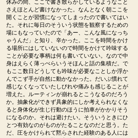
休みの間、ここで書き散らかしているようなこと
さえほとんど書けなかった。なんとなく朝ここを
開くことが習慣になってしまったので書いてはい
た。それに毎日のそういう状態を観察するための
場にもなっていたので「あー、こんな風になっち
ゃうんだ」と知り、辛かった。ここを時間をかけ
る場所にはしていないので時間をかけて吟味する
ことが必要な事柄は何も書いていない。なので中
身はえらく薄っぺらいうそほんと話の集積だ。で
もここ数日どうしても吟味が必要なことしか浮か
んでこず手が自然に動かなかった。だいぶ慣れて
感じなくなっていたしびれや痛みも感じることが
増えた。ルーティンが崩れるとこうなるのだろう
か。抽象化ができず具象的にしか考えられなくな
ると身体化が生じ行動のほうに拍車がかかりそう
になるのか。それは避けたい。そういうときにひ
とつ有効なのがものがたることなのだと思う。た
だ、圧をかけられて黙らされた経験のある人には