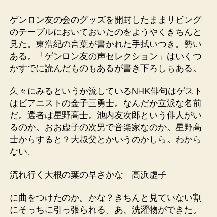
者
日
ゲンロン友の会のグッズを開封したままリビング
のテーブルにおいておいたのをようやくきちんと
見た。東浩紀の言葉が書かれた手拭いつき。勢い
ある。「ゲンロン友の声セレクション」はいくつ
かすでに読んだものもあるが書き下ろしもある。
久々にみるというか流しているNHK俳句はゲスト
はピアニストの金子三勇士。なんだか立派な名前
だ。選者は星野高士。池内友次郎という俳人がい
るのか。おお虚子の次男で音楽家なのか。星野高
士からすると？大叔父とかいうのかしら。わから
ない。
流れ行く大根の葉の早さかな 高浜虚子
に曲をつけたのか。かな？きちんと見ていない割
にそっちに引っ張られる。あ、洗濯物ができた。