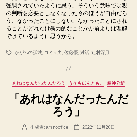
強調されていたように思う。そういう意味では親
の判断を必要としなくなった今のほうが自由だろ
う。なかったことにしない。なかったことにされ
ることがどれだけ暴力的なことかが前よりは理解
できているように思うから。
かがみの孤城
,
コミュ力
,
佐藤優
,
対話
,
辻村深月
タ
グ
カ
あれはなんだったんだろう
うそもほんとも。
精神分析
テ
「あれはなんだったんだ
ゴ
リ
ろう」
ー
作成者:
aminooffice
2022年11月20日
投
投
稿
稿