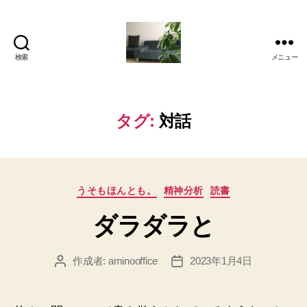
検索
メニュー
岡
本
亜
美
タグ:
対話
(お
か
も
と
カ
あ
うそもほんとも。
精神分析
読書
テ
み)
ダラダラと
ゴ
の
リ
ブ
ー
ロ
作成者:
aminooffice
2023年1月4日
投
投
グ
稿
稿
者
日