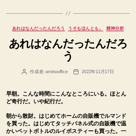
グ
カ
あれはなんだったんだろう
うそもほんとも。
精神分析
テ
あれはなんだったんだろ
ゴ
リ
う
ー
作成者:
aminooffice
2022年11月17日
投
投
稿
稿
者
日
早朝。こんな時間にこんなところにいる。ほとん
ど奇行だ。いや紀行だ。
朝から散財。はじめてホームの自販機でルマンド
を買った。はじめてタッチパネル式の自販機で温
かいペットボトルのルイボスティーも買った。一