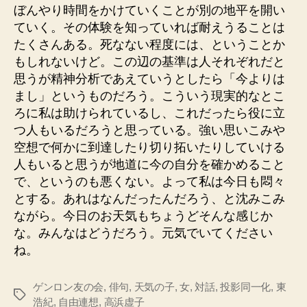
ぼんやり時間をかけていくことが別の地平を開い
ていく。その体験を知っていれば耐えうることは
たくさんある。死なない程度には、ということか
もしれないけど。この辺の基準は人それぞれだと
思うが精神分析であえていうとしたら「今よりは
まし」というものだろう。こういう現実的なとこ
ろに私は助けられているし、これだったら役に立
つ人もいるだろうと思っている。強い思いこみや
空想で何かに到達したり切り拓いたりしていける
人もいると思うが地道に今の自分を確かめること
で、というのも悪くない。よって私は今日も悶々
とする。あれはなんだったんだろう、と沈みこみ
ながら。今日のお天気もちょうどそんな感じか
な。みんなはどうだろう。元気でいてください
ね。
ゲンロン友の会
,
俳句
,
天気の子
,
女
,
対話
,
投影同一化
,
東
タ
浩紀
,
自由連想
,
高浜虚子