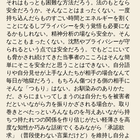
それはもっとも困難な方法だろう。法のもとなら
安全だろうか。そんなことはまったくない。一度
持ち込んだらものすごい時間とエネルギーを割く
ことになるしプライバシーを失う覚悟も必要にな
るかもしれない。精神分析の場なら安全か。そん
なこともまったくない。沈黙やプライバシーが守
られるという点では安全だろう。でもどこにいて
も脅かされ続けてきた当事者のこころはそんな簡
単にそこを安全だと思うことはできない。自分語
りや自分見せが上手な人たちが相手の場合なんて
毎日が地獄だろう。もちろん傷つける側の相手に
そんな「つもり」はない。お馴染みのありかた
だ。さらにまいってしまうのは自分たちを被害者
だといいながら力を振りかざされる場合か。取り
巻きとべたっといろんなものを与えあいながら持
ちつ持たれつの関係を作り信じがたい軽薄さを高
度な知性か巧みな話術でくるみながら「承認欲
求」（普段使わない言葉だけど）を維持し自分よ