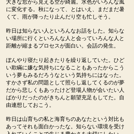
大きな窓から見える空が綺麗。水色がいろんな風
に変化する。秋になって、とはいえ、まだまだ暑
くて、雨が降ったり止んだり空も忙しそう。
昨日は知らない人といろんなお話をした。知らな
い場所に行くといろんな人と会っていろんな人と
距離が縮まるプロセスが面白い。会話の発生。
ぼんやり寝たり起きたりを繰り返していた。ひど
い欺瞞に嫌な気持ちになることもあったからこう
いう夢もみるだろうなという気持ちにはなった。
すかさず私の問題として照らし返してくるのが夢
だから悲しくもあったけど登場人物が会いたい人
ばかりだったのがきちんと願望充足もしてた。自
由連想しておこう。
昨日は山育ちの私と海育ちのあなたという対比も
あってそれも面白かったな。知らない環境を受け