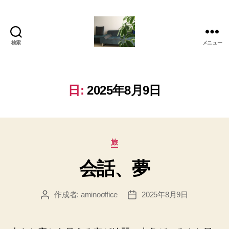
検索
メニュー
岡
本
亜
美
日:
2025年8月9日
(お
か
も
と
カ
あ
旅
テ
み)
会話、夢
ゴ
の
リ
ブ
ー
ロ
作成者:
aminooffice
2025年8月9日
投
投
グ
稿
稿
者
日