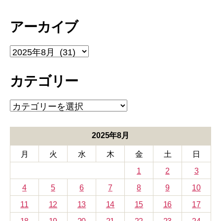
アーカイブ
ア
ー
カ
カテゴリー
イ
ブ
カ
テ
ゴ
リ
2025年8月
ー
月
火
水
木
金
土
日
1
2
3
4
5
6
7
8
9
10
11
12
13
14
15
16
17