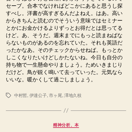
セーブ。合本でなければどこかにあると思うし探
すべし。洋書が高すぎるんだよねえ。はあ。高い
からきちんと読むのでそういう意味ではセミナー
とかにお金かけるよりずっとお得だとは思ってる
けど。あ、そうだ。週末までにもっと読まねばな
らないものがあるのを忘れていた。それも英語だ
ったかなあ。そのチェックからせねば。もっとか
しこくなりたいけどしかたないね。今日も自分の
持ち物で一生懸命やりましょう。ためいきまじり
だけど。鳥が鋭く鳴いて去っていった。元気なら
いいな。暖かくして過ごしましょう。
中村哲
,
伊達公子
,
市ヶ尾
,
澤地久枝
タ
グ
カ
精神分析、本
テ