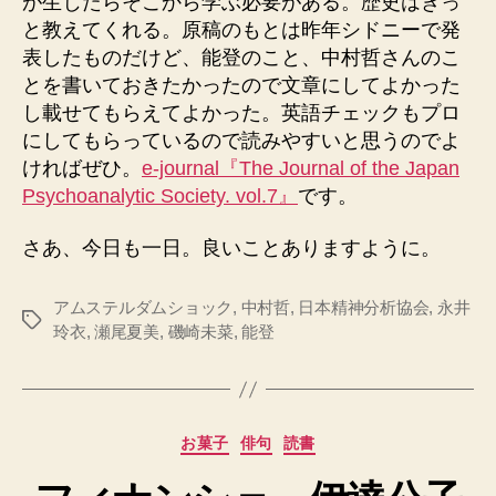
が生じたらそこから学ぶ必要がある。歴史はきっ
と教えてくれる。原稿のもとは昨年シドニーで発
表したものだけど、能登のこと、中村哲さんのこ
とを書いておきたかったので文章にしてよかった
し載せてもらえてよかった。英語チェックもプロ
にしてもらっているので読みやすいと思うのでよ
ければぜひ。
e-journal『The Journal of the Japan
Psychoanalytic Society. vol.7』
です。
さあ、今日も一日。良いことありますように。
アムステルダムショック
,
中村哲
,
日本精神分析協会
,
永井
タ
玲衣
,
瀬尾夏美
,
磯崎未菜
,
能登
グ
カ
お菓子
俳句
読書
テ
ゴ