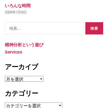
いろんな時間
2026年7月8日
検
索
対
象:
精神分析という遊び
Services
アーカイブ
ア
ー
カ
カテゴリー
イ
ブ
カ