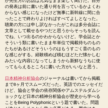
か先生方のお話は元気なまま楽しく聞けた。自分
の発表は前に書いた通り何を言っているかよくわ
からない感じになったけど無事に新幹線に間に合
ったことで終わりよければすべてよしとなった。
聴衆の方には申し訳なかったがこれは多分会誌に
文章として載せるやつだと思うからそっちを読ん
でね、いつ出るのかわからないけど。学会誌とか
そういう類に書いたまま年単位で掲載待ちのもの
たちがあるけどそういうのはもうすごく昔のもの
な感じがする。経験積めば積むほどただ懐かしむ
みたいな内容になってしまうから新鮮なうちに使
ってもらえるところに書いた方がいいなと思う。
日本精神分析協会
のジャーナルは書いてから掲載
まで8ヶ月でスムーズだった。英語でのエッセイだ
けど、協会と学会の依存関係やアムステルダムシ
ョックなど日本の精神分析協会が歴史から学べる
ことをBeing Polyphonicという題で書いた。問題