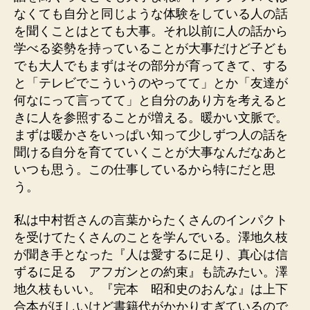
なくても自分と同じような体験をしている人の話
を聞くことはとても大事。それ以前に人の話から
学べる姿勢を持っていることが大事だけど子ども
でも大人でもまずはその部分が育ってきて、する
と「テレビでこういうのやってて」とか「友達が
何なにって言ってて」と自分のあり方を考えると
きに人を参照することが増える。暖かい文脈で。
まずは暖かさをいっぱい知って少しずつ人の話を
聞ける自分を育てていくことが大事なんだなあと
いつも思う。この仕事しているから特にだと思
う。
私は中村哲さんの言葉からたくさんのインパクト
を受けてたくさんのことを学んでいる。澤地久枝
が聞き手となった『人は愛するに足り、真心は信
ずるに足る アフガンとの約束』も読みたい。澤
地久枝もいい。『完本 昭和史のおんな』は上下
合本がほしいけど書籍代がかかりすぎているので