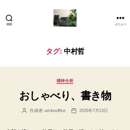
検索
メニュー
岡
本
亜
美
タグ:
中村哲
(お
か
も
と
カ
あ
精神分析
テ
み)
おしゃべり、書き物
ゴ
の
リ
ブ
ー
ロ
作成者:
aminooffice
2025年7月13日
投
投
グ
稿
稿
者
日