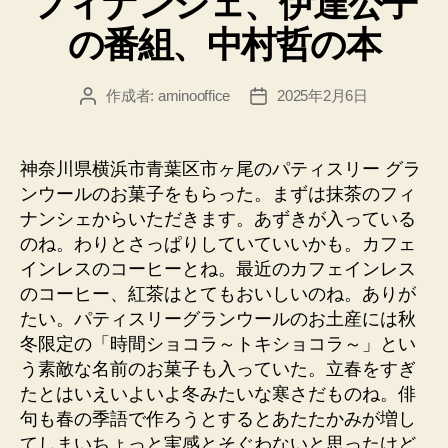
フィナンシェ、伊達公子
リ
の番組、中村哲の本
ー
作成者:
aminooffice
2025年2月6日
投
投
稿
稿
者
日
神奈川県横浜市青葉区市ヶ尾のパティスリー グラ
ンウールのお菓子をもらった。まずは抹茶のフィ
ナンシェからいただきます。あずきが入っている
のね。わりとさっぱりしていていいかも。カフェ
インレスのコーヒーとね。最近のカフェインレス
のコーヒー、紅茶はとてもおいしいのね。ありが
たい。パティスリーグランウールのお土産には秋
冬限定の「時間ショコラ～トキショコラ～」とい
う素敵な名前のお菓子も入っていた。立春をすぎ
たとはいえいよいよ冬みたいな寒さだものね。俳
句も春の季語で作ろうとするとあたたかみが増し
てしまいちょっと実感とそぐわないと思ったけど