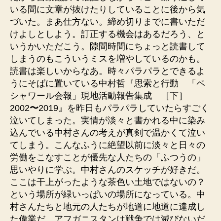
いる間に文章が抜けたりしていることに後から気
づいた。まあ仕方ない。締め切りまでに書いただ
けよしとしよう。訂正する機会はあるだろう、と
いうかいただこう。隙間時間にちょっと読書して
しまうのもこういうミスを増やしているのかも。
読書は楽しいからなあ。時々パラパラとできるよ
うにそばに置いている中村哲『思索と行動 「ペ
シャワール会報」現地活動報告集成 ［下］
2002
〜
2019』を昨日もパラパラしていたらすごく
泣いてしまった。実情が淡々と書かれる中に染み
込んでいる中村さんの考えが真剣で温かくて泣い
てしまう。こんなふうに絶望以前に淡々と日々の
労働をこなすことが優先な人たちの「ふつうの」
思いやりに学ぶ。中村さんのスケッチが好きだ。
ここは干上がったような茶色い土地ではないの？
という場所が緑いっぱいの場所になっている。中
村さんたちと地元の人たちが地道に地道に達成し
た偉業だ。アフガニスタンは戦争では滅びないだ