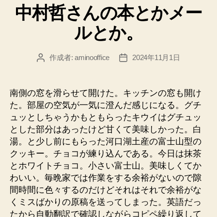
中村哲さんの本とかメー
ゴ
リ
ルとか。
ー
作成者:
aminooffice
2024年11月1日
投
投
稿
稿
者
日
南側の窓を滑らせて開けた。キッチンの窓も開け
た。部屋の空気が一気に澄んだ感じになる。グチ
ュッとしちゃうかもともらったキウイはグチュッ
とした部分はあったけど甘くて美味しかった。白
湯。と少し前にもらった河口湖土産の富士山型の
クッキー。チョコが練り込んである。今日は抹茶
とホワイトチョコ。小さい富士山。美味しくてか
わいい。毎晩家では作業をする余裕がないので隙
間時間に色々するのだけどそれはそれで余裕がな
くミスばかりの原稿を送ってしまった。英語だっ
たから自動翻訳で確認しながらコピペ繰り返して