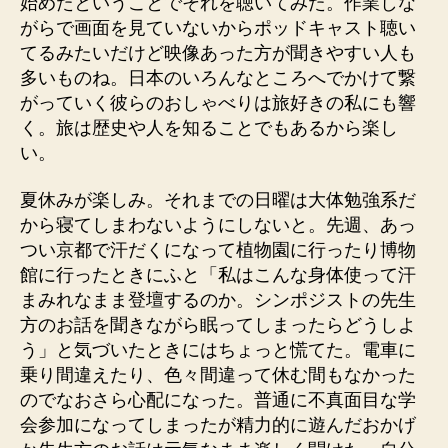
始めたということでそれを聴いてみた。作業しな
がらで画面を見ていないからポッドキャスト聴い
てるみたいだけど映像あった方が聞きやすい人も
多いものね。日本のいろんなところへでかけて繋
がっていく彼らのおしゃべりは旅好きの私にも響
く。旅は歴史や人を知ることでもあるから楽し
い。
夏休みが楽しみ。それまでの日曜は大体勉強系だ
から寝てしまわないようにしないと。先週、あっ
つい京都で汗だくになって植物園に行ったり博物
館に行ったときにふと「私はこんな身体使って汗
まみれなまま登壇するのか。シンポジストの先生
方のお話を聞きながら眠ってしまったらどうしよ
う」と気づいたときにはちょっと慌てた。電車に
乗り間違えたり、色々間違って休む間もなかった
のでなおさら心配になった。普通に不真面目な学
会参加になってしまったが精力的に遊んだおかげ