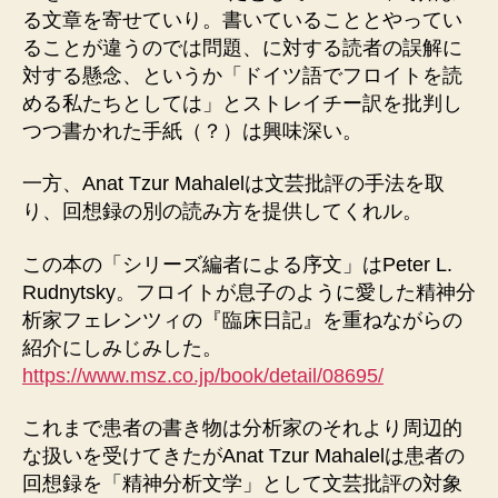
る文章を寄せていり。書いていることとやってい
ることが違うのでは問題、に対する読者の誤解に
対する懸念、というか「ドイツ語でフロイトを読
める私たちとしては」とストレイチー訳を批判し
つつ書かれた手紙（？）は興味深い。
一方、Anat Tzur Mahalelは文芸批評の手法を取
り、回想録の別の読み方を提供してくれル。
この本の「シリーズ編者による序文」はPeter L.
Rudnytsky。フロイトが息子のように愛した精神分
析家フェレンツィの『臨床日記』を重ねながらの
紹介にしみじみした。
https://www.msz.co.jp/book/detail/08695/
これまで患者の書き物は分析家のそれより周辺的
な扱いを受けてきたがAnat Tzur Mahalelは患者の
回想録を「精神分析文学」として文芸批評の対象