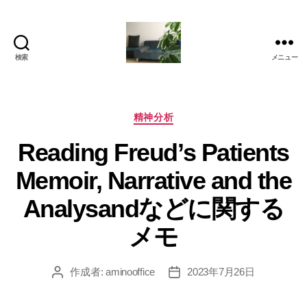
検索
メニュー
岡
本
亜
美
カ
精神分析
(お
テ
Reading Freud’s Patients
か
ゴ
も
リ
Memoir, Narrative and the
と
ー
あ
Analysandなどに関する
み)
の
メモ
ブ
ロ
グ
作成者:
aminooffice
2023年7月26日
投
投
稿
稿
者
日