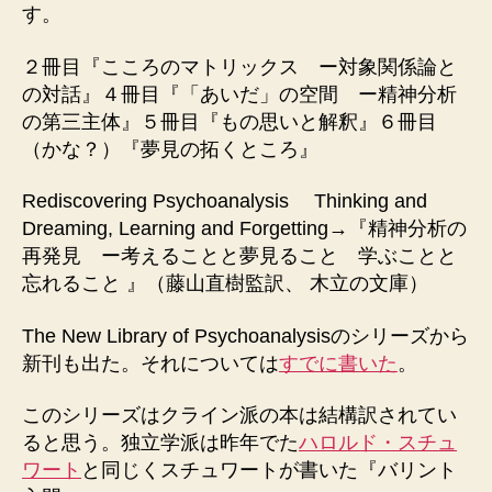
す。
２冊目『こころのマトリックス ー対象関係論と
の対話』４冊目『「あいだ」の空間 ー精神分析
の第三主体』５冊目『もの思いと解釈』６冊目
（かな？）『夢見の拓くところ』
Rediscovering Psychoanalysis Thinking and
Dreaming, Learning and Forgetting→『精神分析の
再発見 ー考えることと夢見ること 学ぶことと
忘れること 』（藤山直樹監訳、 木立の文庫）
The New Library of Psychoanalysisのシリーズから
新刊も出た。それについては
すでに書いた
。
このシリーズはクライン派の本は結構訳されてい
ると思う。独立学派は昨年でた
ハロルド・スチュ
ワート
と同じくスチュワートが書いた『バリント