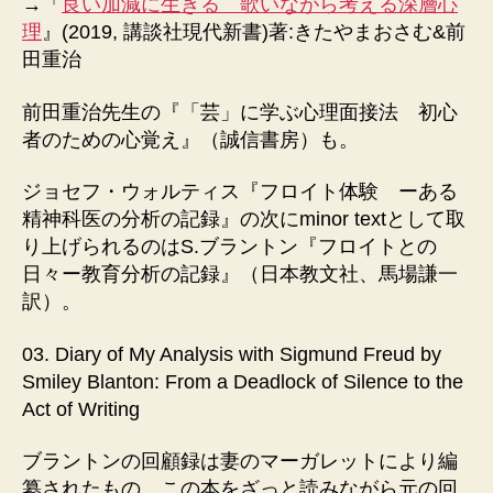
→「
良い加減に生きる 歌いながら考える深層心
理
』(2019, 講談社現代新書)著:きたやまおさむ&前
田重治
前田重治先生の『「芸」に学ぶ心理面接法 初心
者のための心覚え』（誠信書房）も。
ジョセフ・ウォルティス『フロイト体験 ーある
精神科医の分析の記録』の次にminor textとして取
り上げられるのはS.ブラントン『フロイトとの
日々ー教育分析の記録』（日本教文社、馬場謙一
訳）。
03. Diary of My Analysis with Sigmund Freud by
Smiley Blanton: From a Deadlock of Silence to the
Act of Writing
ブラントンの回顧録は妻のマーガレットにより編
纂されたもの。この本をざっと読みながら元の回