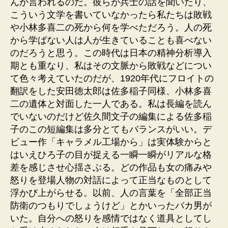
んか言われるのだ。彼らが兵士の話を聞いたり、
こういう文学を書いていなかったら私たちは敗戦
や小林多喜二の死から何を学べただろう。人の死
から学ばない人は人が生きていることも喜べない
のだろうと思う。この時代は日本の精神分析導入
期とも重なり、私はその文脈から敗戦などについ
て色々考えていたのだが、1920年代にフロイトの
翻訳をした安田徳太郎は佐多稲子同様、小林多喜
二の遺体と対面した一人である。私は長編を読ん
でいないのだけど佐久間文子の編集による佐多稲
子のこの短編集は多分とてもバランスがいい。デ
ビュー作「キャラメル工場から」は実体験からと
はいえひろ子の目が捉える一瞬一瞬がリアルな格
差を感じさせ心揺さぶる。どの作品も女の痛みや
怒りを登場人物の対話によって正当なものとして
浮かび上がらせる。以前、人の言葉を「全部正当
防衛のつもりでしょうけど」とかいったバカ男が
いた。自分への怒りを感情ではなく道具としてし