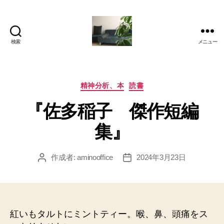
検索
メニュー
岡
本
亜
美
カ
精神分析、本
読書
(お
テ
『佐多稲子 傑作短編
か
ゴ
も
リ
集』
と
ー
あ
み)
作成者:
aminooffice
2024年3月23日
投
投
の
稿
稿
ブ
者
日
ロ
グ
紅いもタルトにミントティー。喉、鼻、頭痛をス