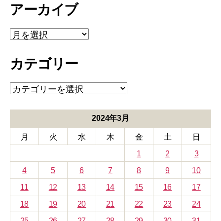
アーカイブ
ア
ー
カ
カテゴリー
イ
ブ
カ
テ
ゴ
リ
2024年3月
ー
月
火
水
木
金
土
日
1
2
3
4
5
6
7
8
9
10
11
12
13
14
15
16
17
18
19
20
21
22
23
24
25
26
27
28
29
30
31