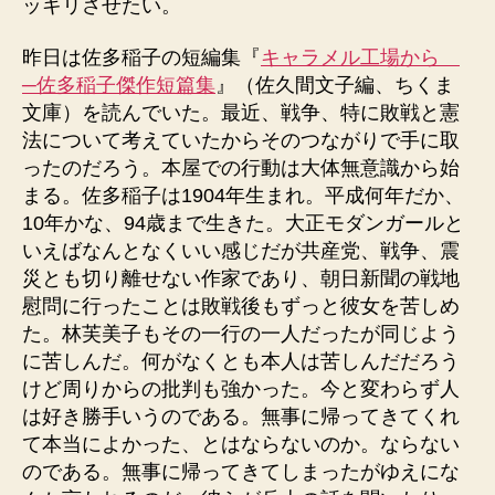
ッキリさせたい。
昨日は佐多稲子の短編集『
キャラメル工場から
─佐多稲子傑作短篇集
』（佐久間文子編、ちくま
文庫）を読んでいた。最近、戦争、特に敗戦と憲
法について考えていたからそのつながりで手に取
ったのだろう。本屋での行動は大体無意識から始
まる。佐多稲子は1904年生まれ。平成何年だか、
10年かな、94歳まで生きた。大正モダンガールと
いえばなんとなくいい感じだが共産党、戦争、震
災とも切り離せない作家であり、朝日新聞の戦地
慰問に行ったことは敗戦後もずっと彼女を苦しめ
た。林芙美子もその一行の一人だったが同じよう
に苦しんだ。何がなくとも本人は苦しんだだろう
けど周りからの批判も強かった。今と変わらず人
は好き勝手いうのである。無事に帰ってきてくれ
て本当によかった、とはならないのか。ならない
のである。無事に帰ってきてしまったがゆえにな