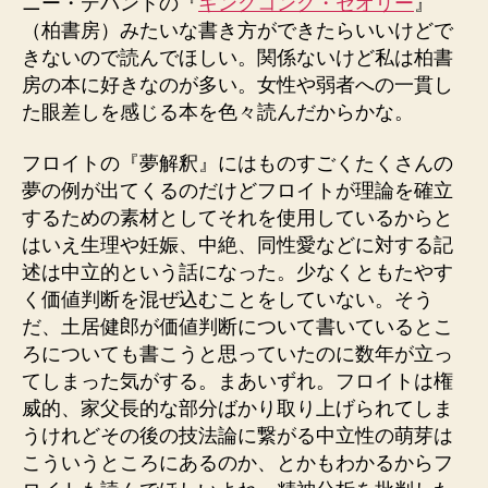
ニー・デパントの『
キングコング・セオリー
』
（柏書房）みたいな書き方ができたらいいけどで
きないので読んでほしい。関係ないけど私は柏書
房の本に好きなのが多い。女性や弱者への一貫し
た眼差しを感じる本を色々読んだからかな。
フロイトの『夢解釈』にはものすごくたくさんの
夢の例が出てくるのだけどフロイトが理論を確立
するための素材としてそれを使用しているからと
はいえ生理や妊娠、中絶、同性愛などに対する記
述は中立的という話になった。少なくともたやす
く価値判断を混ぜ込むことをしていない。そう
だ、土居健郎が価値判断について書いているとこ
ろについても書こうと思っていたのに数年が立っ
てしまった気がする。まあいずれ。フロイトは権
威的、家父長的な部分ばかり取り上げられてしま
うけれどその後の技法論に繋がる中立性の萌芽は
こういうところにあるのか、とかもわかるからフ