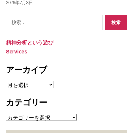
2026年7月8日
検
索
対
象:
精神分析という遊び
Services
アーカイブ
ア
ー
カ
カテゴリー
イ
ブ
カ
テ
ゴ