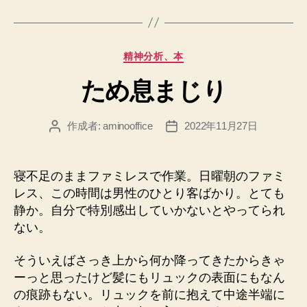
カ
精神分析、本
テ
ため息まじり
ゴ
リ
ー
作成者:
aminooffice
2022年11月27日
投
投
稿
稿
者
日
寝不足のままファミレスで作業。日曜朝のファミ
レス、この時間は男性のひとり客ばかり。とても
静か。自分で特別感出していかないとやってられ
ない。
そういえばさっき上から何か降ってきたからきゃ
ーっと思ったけど髪にもリュックの表面にもなん
の痕跡もない。リュックを前に抱えて中途半端に