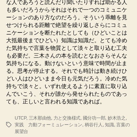
な人であろうと読んだり聞いたりすれば助かる人
も多いだろうからそれはそれで一つのコミュニケ
ーションのあり方なのだろう。そういう乖離を見
せつけられる距離で絶望を繰り返しさらにコミュ
ニケーションを断たれたとしても（ひどいことは
大抵最後までひどい）知識は知識だ。とても冷め
た気持ちで言葉を物質として淡々と取り込む工夫
も必要だ。三木さんの本を読むとなおさらそんな
気持ちになる。動けないという意味で時間が止ま
る。思考が停止する。それでも時計は動き続けひ
どい人はひどいまま今日も元気だろう。冷めた気
持ちで淡々と。いずれ使えるように素直に取り込
んでいこう、それが誰から発せられたものであっ
ても、正しいと言われる知識であれば。
UTCP
,
三木那由他
,
力と交換様式
,
國分功一郎
,
妙木浩之
,
実践 力動フォーミュレーション
,
柄谷行人
,
知識
,
言葉の
タ
展望台
グ