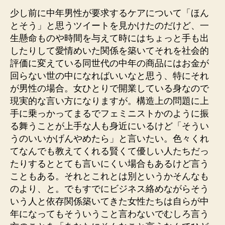
少し前に中年男性が要求するケアについて「ほん
とそう」と思うツイートを見かけたのだけど、一
生懸命ものや時間を与えて時にはちょっと手も出
したりして愛情めいた関係を築いてそれを社会的
評価に変えている同世代の中年の商品にはお金が
回らない世の中になればいいなと思う、特にそれ
が男性の場合。女ひとりで開業している身なので
現実的な言い方になりますが。構造上の問題に上
手に乗っかってまるでフェミニストかのように振
る舞うことが上手な人も身近にいるけど「そうい
うのいいかげんやめたら」と言いたい。色々くれ
てなんでも教えてくれる賢くて優しい人たちだっ
たりするととても言いにくい場合もあるけど言う
こともある。それとこれとは別というかそんなも
のより、と。でもすでにビジネス絡めながらそう
いう人と依存関係築いてきた女性たちは自らが中
年になってもそういうこと言わないでむしろ言う