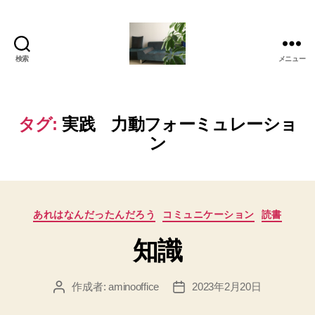
検索
メニュー
岡
本
亜
美
タグ:
実践 力動フォーミュレーショ
(お
ン
か
も
と
あ
み)
カ
あれはなんだったんだろう
コミュニケーション
読書
の
テ
ブ
知識
ゴ
ロ
リ
グ
ー
作成者:
aminooffice
2023年2月20日
投
投
稿
稿