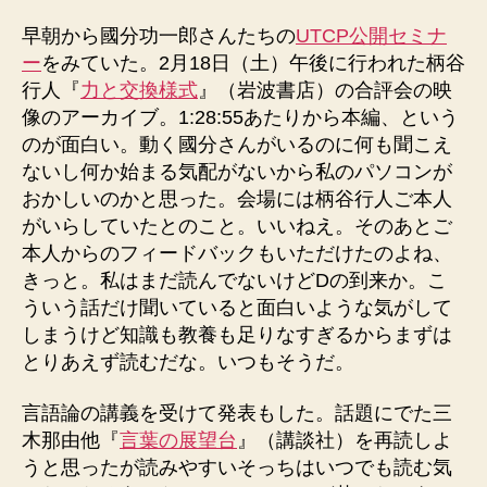
者
日
早朝から國分功一郎さんたちの
UTCP公開セミナ
ー
をみていた。2月18日（土）午後に行われた柄谷
行人『
力と交換様式
』（岩波書店）の合評会の映
像のアーカイブ。1:28:55あたりから本編、という
のが面白い。動く國分さんがいるのに何も聞こえ
ないし何か始まる気配がないから私のパソコンが
おかしいのかと思った。会場には柄谷行人ご本人
がいらしていたとのこと。いいねえ。そのあとご
本人からのフィードバックもいただけたのよね、
きっと。私はまだ読んでないけどDの到来か。こ
ういう話だけ聞いていると面白いような気がして
しまうけど知識も教養も足りなすぎるからまずは
とりあえず読むだな。いつもそうだ。
言語論の講義を受けて発表もした。話題にでた三
木那由他『
言葉の展望台
』（講談社）を再読しよ
うと思ったが読みやすいそっちはいつでも読む気