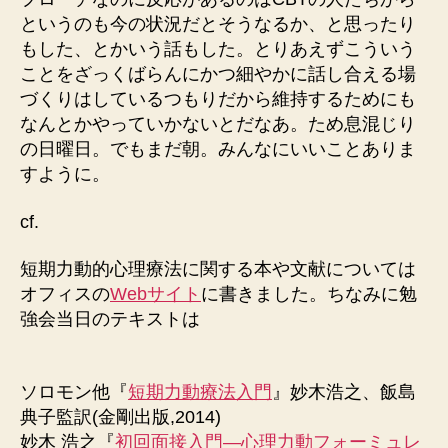
というのも今の状況だとそうなるか、と思ったり
もした、とかいう話もした。とりあえずこういう
ことをざっくばらんにかつ細やかに話し合える場
づくりはしているつもりだから維持するためにも
なんとかやっていかないとだなあ。ため息混じり
の日曜日。でもまだ朝。みんなにいいことありま
すように。
cf.
短期力動的心理療法に関する本や文献については
オフィスの
Webサイト
に書きました。ちなみに勉
強会当日のテキストは
ソロモン他『
短期力動療法入門
』妙木浩之、飯島
典子監訳(金剛出版,2014)
妙木 浩之『
初回面接入門―心理力動フォーミュレ