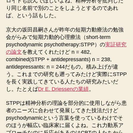
ロイトも読んでほしいよね、精神分析を批判した
り同じ名前で別のことをしようとするのであれ
ば、という話もした。
京大の坂田昌嗣さんが昨年の短期力動療法の勉強
会がらみで短期力動的心理療法（short-term
psychodynamic psychotherapy:STPP）の
実証研究
の論文
を教えてくれたけど n = 482,
combined(STPP + antidepressants) n = 238,
antidepressants: n = 244だもの。積み上げが違
う。これまでの研究も遡ってみたけど実際にSTPP
を長く実践してきている人たちの研究みたいだ
し。たとえば
Dr E. Driessenの業績
。
STPPは精神分析の理論を部分的に使用しながら患
者のニーズに合わせて発展してきた技法だけど
psychodynamicという言葉を使っているわけでそ
のほうが幅広い臨床家に届くよね。これ力動系ア
プローチなのに反応があるのはCBTの人たちから