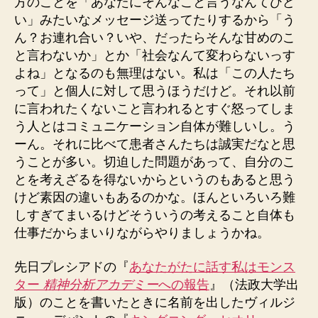
方のことを「あなたにそんなこと言うなんてひど
い」みたいなメッセージ送ってたりするから「う
ん？お連れ合い？いや、だったらそんな甘めのこ
と言わないか」とか「社会なんて変わらないっす
よね」となるのも無理はない。私は「この人たち
って」と個人に対して思うほうだけど。それ以前
に言われたくないこと言われるとすぐ怒ってしま
う人とはコミュニケーション自体が難しいし。う
ーん。それに比べて患者さんたちは誠実だなと思
うことが多い。切迫した問題があって、自分のこ
とを考えざるを得ないからというのもあると思う
けど素因の違いもあるのかな。ほんといろいろ難
しすぎてまいるけどそういうの考えること自体も
仕事だからまいりながらやりましょうかね。
先日プレシアドの『
あなたがたに話す私はモンス
ター
精神分析アカデミー
への報告
』（法政大学出
版）のことを書いたときに名前を出したヴィルジ