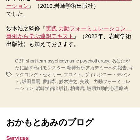
ーション
』（2010,岩崎学術出版社）
でした。
妙木浩之監修『
実践 力動フォーミュレーション
事例から学ぶ連想テキスト
』（2022年、岩崎学術
出版社）も加えておきます。
CBT
,
short-term psychodynamic psychotherapy
,
あなたが
たに話す私はモンスター 精神分析アカデミーへの報告
,
キ
ングコング・セオリー
,
フロイト
,
ヴィルジニー・デパン
タ
ト
,
坂田昌嗣
,
夢解釈
,
妙木浩之
,
実践 力動フォーミュレ
グ
ーション
,
岩崎学術出版社
,
柏書房
,
短期力動的心理療法
おかもとあみのブログ
Services