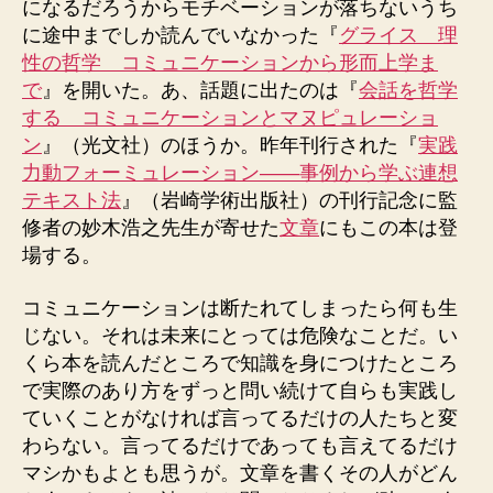
になるだろうからモチベーションが落ちないうち
に途中までしか読んでいなかった『
グライス 理
性の哲学 コミュニケーションから形而上学ま
で
』を開いた。あ、話題に出たのは『
会話を哲学
する コミュニケーションとマヌピュレーショ
ン
』（光文社）のほうか。昨年刊行された『
実践
力動フォーミュレーション——事例から学ぶ連想
テキスト法
』（岩崎学術出版社）の刊行記念に監
修者の妙木浩之先生が寄せた
文章
にもこの本は登
場する。
コミュニケーションは断たれてしまったら何も生
じない。それは未来にとっては危険なことだ。い
くら本を読んだところで知識を身につけたところ
で実際のあり方をずっと問い続けて自らも実践し
ていくことがなければ言ってるだけの人たちと変
わらない。言ってるだけであっても言えてるだけ
マシかもよとも思うが。文章を書くその人がどん