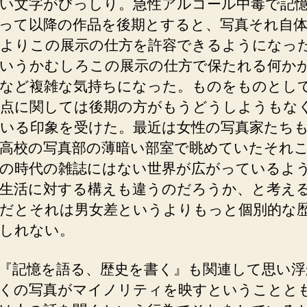
い文字がびっしり。急性アルコール中毒で記
って以降の作品を後期とすると、写真それ自
よりこの展示の仕方を許容できるようになっ
いうかむしろこの展示の仕方で保たれる何か
など複雑な気持ちになった。ものをものとし
点に関しては後期の方がもうどうしようもな
いる印象を受けた。最近は女性の写真家たち
高校の写真部の薄暗い部室で眺めていたそれ
の時代の雑誌にはない世界が広がっているよ
生活に対する構えも違うのだろうか、と考え
だとそれは男女差というよりもっと個別的な
しれない。
『記憶を語る、歴史を書く』も関連して思い浮
くの写真がマイノリティを映すということと