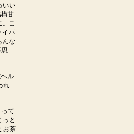
わいい
結構甘
に。こ
ライパ
あんな
不思
椎ヘル
われ
」って
こっと
とお茶