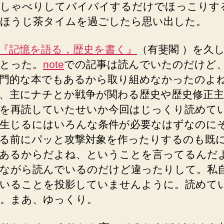
しゃべりしてバイバイするだけでほっこりす
ほうじ茶タイムを過ごしたら思い出した。
『記憶を語る，歴史を書く』
（有斐閣 ）を久
とった。
note
での記事は読んでいたのだけど
門的な本でもあるから取り組めなかったのよ
、主にナチとか戦争が関わる歴史や歴史修正主
を再読していたせいか今回はじっくり読めて
生じるにはいろんな条件が必要なはずなのに
る前にパッと攻撃対象を作ったりするのも既
あるからだよね、ということを言ってるんだ
ながら読んでいるのだけど違ったりして。私
いることを投影していませんように。読めて
。まあ、ゆっくり。