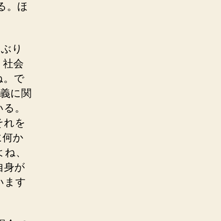
る。ほ
しぶり
、社会
ね。で
義に関
いる。
それを
に何か
よね、
自身が
います