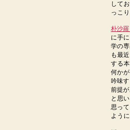
してお
っこり
朴沙羅
に手に
学の専
も最近
する本
何かが
吟味す
前提が
と思い
思って
ように