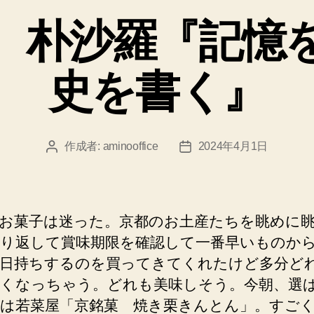
ゴ
、朴沙羅『記憶
リ
ー
史を書く』
作成者:
aminooffice
2024年4月1日
投
投
稿
稿
者
日
お菓子は迷った。京都のお土産たちを眺めに
り返して賞味期限を確認して一番早いものか
日持ちするのを買ってきてくれたけど多分ど
くなっちゃう。どれも美味しそう。今朝、選
は若菜屋「京銘菓 焼き栗きんとん」。すご