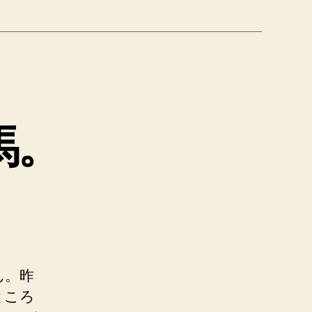
馬。
ん。昨
ところ