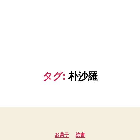
タグ:
朴沙羅
カ
お菓子
読書
テ