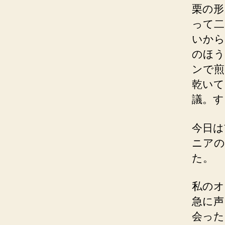
栗の形
って二
いから
のほう
ンで煎
乾いて
議。す
今日は
ニアの
た。
私のオ
急に声
会った