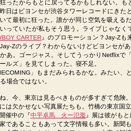
狂ったからもとに戻ってるかもしれない。も
昨日はビヨンセが渋谷タワーレコードにきた
いて最初に狂った。誰かが同じ空気を吸える
いっていたが私もそう思う。ライブじゃなく
BOY CARTER
』のプロモーション？Jay-Zも
Jay-Zのライブ？わからないけどビヨンセが
かあ。ゴージャス。そしてうっかりNetflixで
ールズ」を見てしまった。寝不足。
MECOMING」もまだみられるかな。みたい、
る場合ではない。
ね、今、東京は見るべきものが多すぎて危険。
には欠かせない写真展たちも。竹橋の東京国立
開催中の『
中平卓馬 火ー氾濫
』展は彼がもと
家であることもあって文字情報も多い。新聞