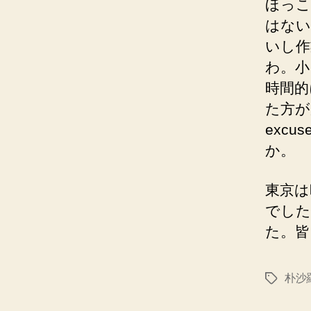
ほっこ
はない
いし作
わ。小
時間的
た方が
exc
か。
東京は
でした
た。皆
朴沙
タ
グ