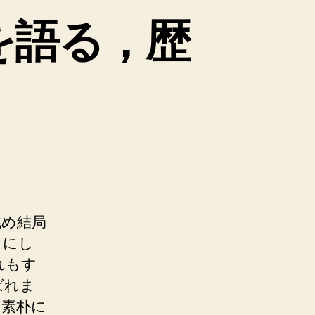
を語る，歴
眺め結局
らにし
れもす
ばれま
く素朴に