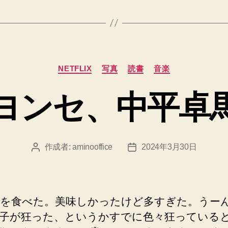
カ
NETFLIX
写真
読書
音楽
テ
ゴ
ヨンセ、中平卓
リ
ー
作成者:
aminooffice
2024年3月30日
投
投
稿
稿
者
日
を食べた。美味しかったけど多すぎた。うー
子が狂った、というかすでに色々狂っている