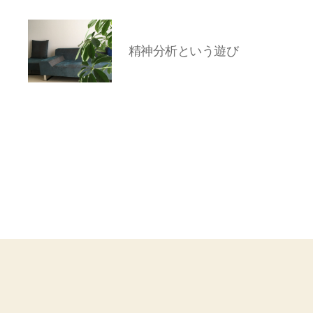
精神分析という遊び
岡
本
亜
美
(お
か
も
と
あ
み)
の
ブ
ロ
グ