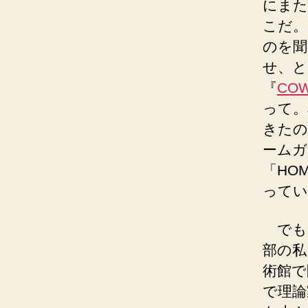
にまた
こだ。
のを聞
せ、と
『
COW
って。
きたの
ームガ
「HO
ってい
でも
部の私
術館で
で理論