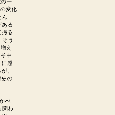
憶の一
体の変化
たん
がある
て撮る
くそう
も増え
こそ中
うに感
るが、
歴史の
かべ
も関わ