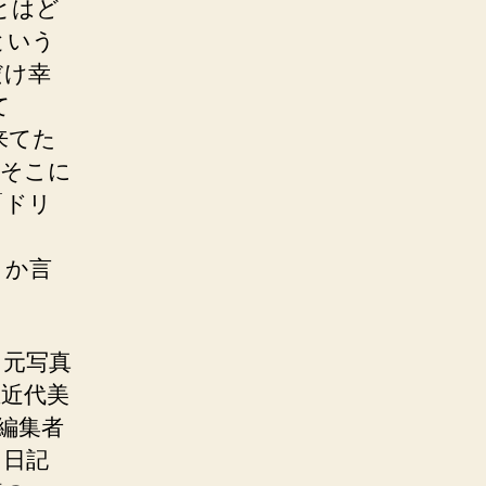
とはど
という
だけ幸
て
来てた
あそこに
「ドリ
とか言
元写真
近代美
編集者
も日記