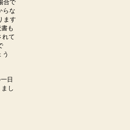
場合で
からな
ります
読書も
されて
で
ょう
の一日
きまし