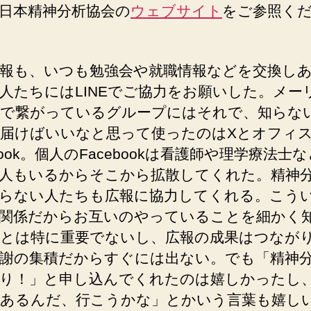
日本精神分析協会の
ウェブサイト
をご参照く
報も、いつも勉強会や就職情報などを交換し
人たちにはLINEでご協力をお願いした。メー
で繋がっているグループにはそれで、知らな
届けばいいなと思って使ったのはXとオフィ
ebook。個人のFacebookは看護師や理学療法士
人もいるからそこから拡散してくれた。精神
らない人たちも広報に協力してくれる。こう
関係だからお互いのやっていることを細かく
とは特に重要でないし、広報の成果はつなが
謝の集積だからすぐには出ない。でも「精神
り！」と申し込んでくれたのは嬉しかったし
あるんだ、行こうかな」とかいう言葉も嬉し