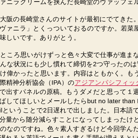
ァニラクリームを挟んだ長崎堂のヴァッフェル
大阪の長崎堂さんのサイトが最初にでてきた
ヴァニラ」とくっついておるのですか。若菜
味しいです。ありがとう。
ところ思いがけずっと色々大変で仕事が進ま
んな状況にも少し慣れて締切を2つ守ったのは
け偉かったと思います。内容はともかく。も
際精神分析協会（IPA）の
アジアンパシフィッ
で出すパネルの原稿。もうダメだと思って１
してほしいとメールしたらbut no later than Fr
rilということで2日遅れで出しました。日本語で
分量から随分減らすことになってしまったけ
のなのですね。色々素人すぎるけど今回学ん
遅れると英語でメールを書く手間が増えると