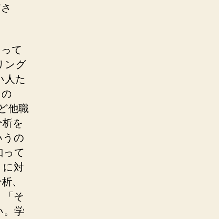
ださ
あって
リング
い人た
スの
など他職
分析を
いうの
知って
りに対
分析、
、「そ
い。学