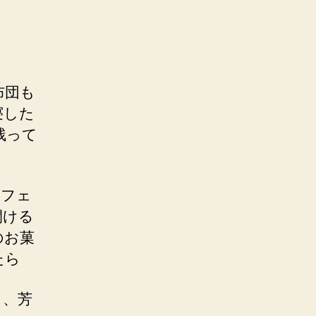
布団も
寝した
残って
ッフェ
開ける
のお菓
たら
し、芳