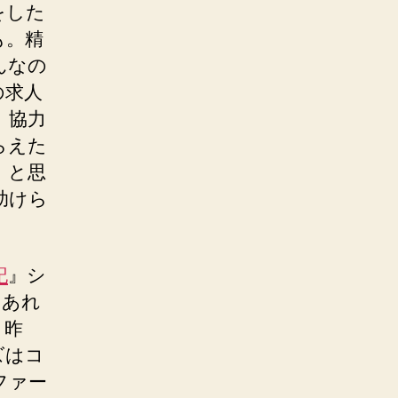
をした
も。精
んなの
の求人
。協力
らえた
、と思
助けら
記
』シ
。あれ
。昨
ズはコ
ファー