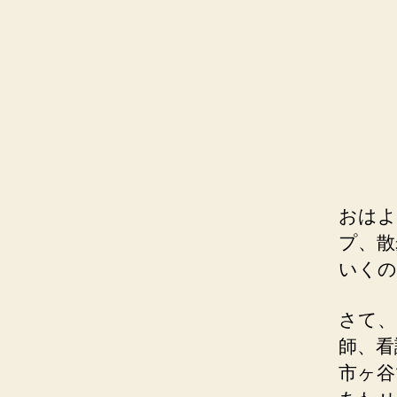
おはよ
プ、散
いくの
さて、
師、看
市ヶ谷