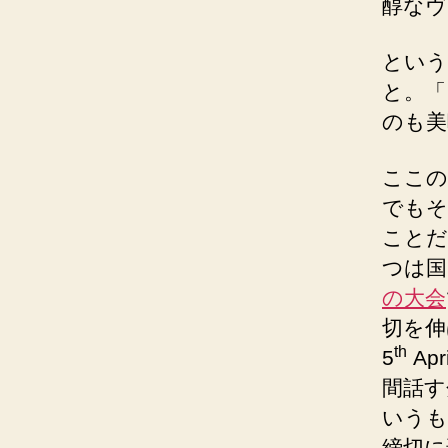
醇なヴ
という
と。「
のも美
ここの
でもそ
ことだ
つは国
の大会
切を伸ば
th
5
Ap
間話す
いうも
締切に