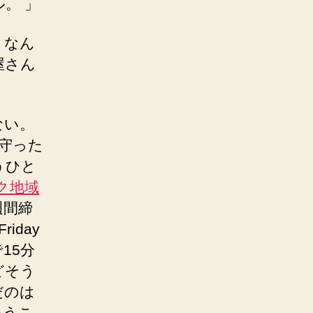
。 」
。なん
屋さん
ない。
守った
うひと
ク地域
週間締
iday
15分
どそう
だのは
いうこ