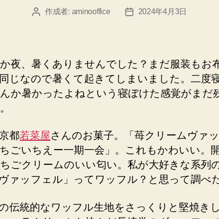
作成者:
aminooffice
2024年4月3日
投
投
稿
稿
者
日
か夜、暑くありませんでした？まだ服装もお
同じなので暑くて起きてしまいました。二度
んか暑かったよねという寝ぼけた感覚がまだ
。
京都
若菜屋
さんのお菓子。「苺クリームヴァ
ちごいちえー一期一会」。これもかわいい。
ちごクリームのいい匂い。私が大好きな系列
ヴァッフェル」ってワッフル？と思って調べ
の伝統的なワッフル生地をさっくりと堅焼き