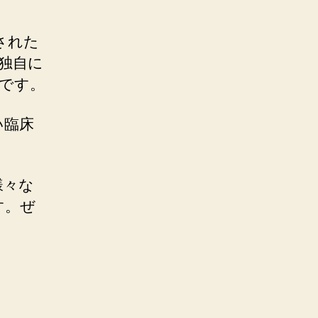
された
独自に
です。
い臨床
様々な
す。ぜ
。