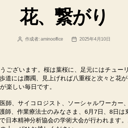
ゴ
花、繋がり
リ
ー
作成者:
aminooffice
2025年4月10日
投
投
稿
稿
者
日
うございます。桜は葉桜に、足元にはチュー
歩道には躑躅、見上げれば八重桜と次々と花が
が楽しい毎日です。
医師、サイコロジスト、ソーシャルワーカー
護師、作業療法士のみなさま、6月7日、8日は
で日本精神分析協会の学術大会が行われます。