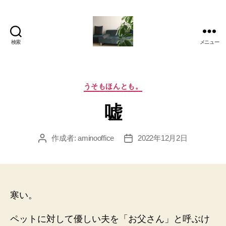
検索
メニュー
岡
本
亜
美
カ
うそもほんとも。
(お
テ
嘘
か
ゴ
も
リ
と
ー
作成者:
aminooffice
2022年12月2日
投
投
あ
稿
稿
み)
者
日
の
ブ
ロ
寒い。
グ
ペットに対して優しい夫を「お父さん」と呼ぶけ