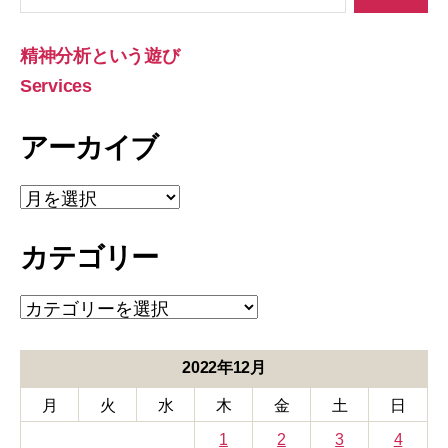
対
象:
精神分析という遊び
Services
アーカイブ
ア
ー
カ
カテゴリー
イ
ブ
カ
テ
ゴ
リ
2022年12月
ー
月
火
水
木
金
土
日
1
2
3
4