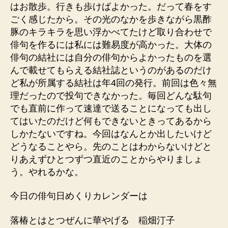
はお散歩。行きも歩けばよかった。だって春をす
ごく感じたから。その光のなかを歩きながら黒酢
豚のキラキラを思い浮かべてたけど取り合わせで
俳句を作るには私には難易度が高かった。大体の
俳句の結社には自分の俳句からよかったものを選
んで載せてもらえる結社誌というのがあるのだけ
ど私が所属する結社は年4回の発行。前回は色々無
理だったので投句できなかった。毎回どんな駄句
でも直前に作って速達で送ることになっても出し
てはいたのだけど何もできないときってあるから
しかたないですね。今回はなんとか出したいけど
どうなることやら。先のことはわからないけどと
りあえずひとつずつ直近のことからやりましょ
う。やれるかな。
今日の俳句日めくりカレンダーは
落椿とはとつぜんに華やげる 稲畑汀子