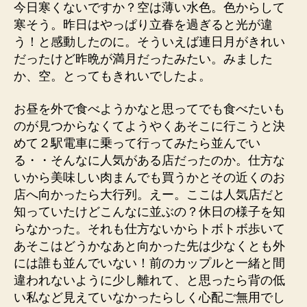
今日寒くないですか？空は薄い水色。色からして
寒そう。昨日はやっぱり立春を過ぎると光が違
う！と感動したのに。そういえば連日月がきれい
だったけど昨晩が満月だったみたい。みました
か、空。とってもきれいでしたよ。
お昼を外で食べようかなと思ってでも食べたいも
のが見つからなくてようやくあそこに行こうと決
めて２駅電車に乗って行ってみたら並んでい
る・・そんなに人気がある店だったのか。仕方な
いから美味しい肉まんでも買うかとその近くのお
店へ向かったら大行列。えー。ここは人気店だと
知っていたけどこんなに並ぶの？休日の様子を知
らなかった。それも仕方ないからトボトボ歩いて
あそこはどうかなあと向かった先は少なくとも外
には誰も並んでいない！前のカップルと一緒と間
違われないように少し離れて、と思ったら背の低
い私など見えていなかったらしく心配ご無用でし