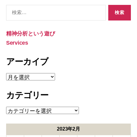
検
索
対
象:
精神分析という遊び
Services
アーカイブ
ア
ー
カ
カテゴリー
イ
ブ
カ
テ
ゴ
リ
2023年2月
ー