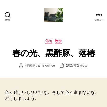
検索
メニュー
岡
本
亜
美
カ
俳句
散歩
(お
テ
春の光、黒酢豚、落椿
か
ゴ
も
リ
と
ー
作成者:
aminooffice
2023年2月6日
投
投
あ
稿
稿
み)
者
日
の
ブ
ロ
色々難しいしひどいな。そして色々進まないな。
グ
どうしましょう。