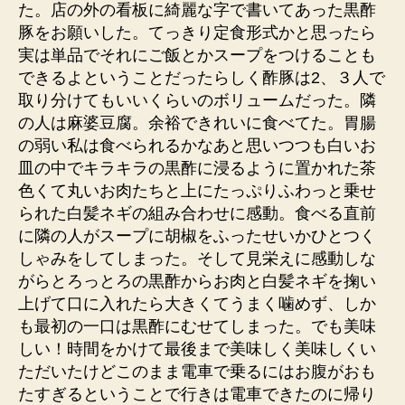
た。店の外の看板に綺麗な字で書いてあった黒酢
豚をお願いした。てっきり定食形式かと思ったら
実は単品でそれにご飯とかスープをつけることも
できるよということだったらしく酢豚は2、３人で
取り分けてもいいくらいのボリュームだった。隣
の人は麻婆豆腐。余裕できれいに食べてた。胃腸
の弱い私は食べられるかなあと思いつつも白いお
皿の中でキラキラの黒酢に浸るように置かれた茶
色くて丸いお肉たちと上にたっぷりふわっと乗せ
られた白髪ネギの組み合わせに感動。食べる直前
に隣の人がスープに胡椒をふったせいかひとつく
しゃみをしてしまった。そして見栄えに感動しな
がらとろっとろの黒酢からお肉と白髪ネギを掬い
上げて口に入れたら大きくてうまく噛めず、しか
も最初の一口は黒酢にむせてしまった。でも美味
しい！時間をかけて最後まで美味しく美味しくい
ただいたけどこのまま電車で乗るにはお腹がおも
たすぎるということで行きは電車できたのに帰り