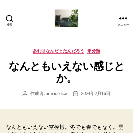
検索
メニュー
岡
本
亜
美
カ
あれはなんだったんだろう
未分類
(お
テ
なんともいえない感じと
か
ゴ
も
リ
か。
と
ー
あ
み)
作成者:
aminooffice
2024年2月16日
投
投
の
稿
稿
ブ
者
日
ロ
グ
なんともいえない空模様。冬でも春でもなく。雲