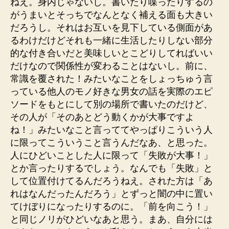
ねえ。身内じゃないし。書いたり喋ったりするの
がうまいとそっちでなんとなく補える面も大きい
だろうし。それはお互いを見下している側面があ
るわけだけどそれも一緒に生活したりしない部分
的な付き合いだと美味しいとこどりしてればいい
だけなので関係性が変わることはないし。前に、
常識を覆された！みたいなことをしょっちゅう言
っている他人のモノ好きな男女の話を実際のエピ
ソードをもとにして別の場所で書いたのだけど、
その人が「そのあとどう動くかが大事ですよ
ね！」みたいなこと言っててやっぱりこういう人
に限ってこういうこと言うんだなあ、と思った。
人にひどいことした人に限って「失敗が大事！」
とか言ったりするでしょう。なんでも「失敗」と
して位置付けてるんだろうねえ。された方は「あ
れはなんだったんだろう」とずっと闇の中に置い
てけぼりになったりするのに。「前を向こう！」
と同じノリがひどいなあと思う。まあ、自分には