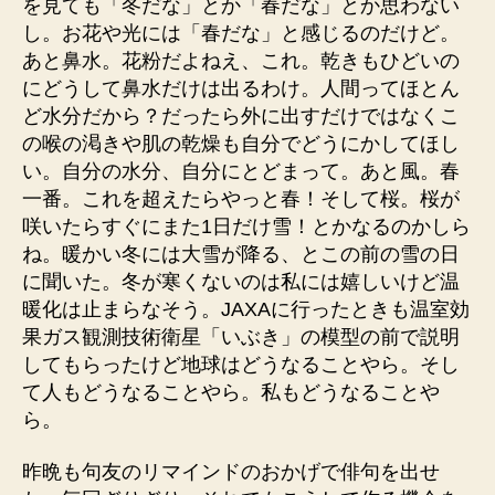
を見ても「冬だな」とか「春だな」とか思わない
し。お花や光には「春だな」と感じるのだけど。
あと鼻水。花粉だよねえ、これ。乾きもひどいの
にどうして鼻水だけは出るわけ。人間ってほとん
ど水分だから？だったら外に出すだけではなくこ
の喉の渇きや肌の乾燥も自分でどうにかしてほし
い。自分の水分、自分にとどまって。あと風。春
一番。これを超えたらやっと春！そして桜。桜が
咲いたらすぐにまた1日だけ雪！とかなるのかしら
ね。暖かい冬には大雪が降る、とこの前の雪の日
に聞いた。冬が寒くないのは私には嬉しいけど温
暖化は止まらなそう。JAXAに行ったときも温室効
果ガス観測技術衛星「いぶき」の模型の前で説明
してもらったけど地球はどうなることやら。そし
て人もどうなることやら。私もどうなることや
ら。
昨晩も句友のリマインドのおかげで俳句を出せ