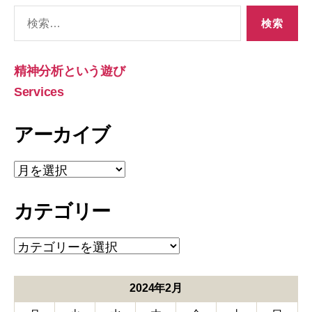
検
索
対
象:
精神分析という遊び
Services
アーカイブ
ア
ー
カ
カテゴリー
イ
ブ
カ
テ
ゴ
リ
2024年2月
ー