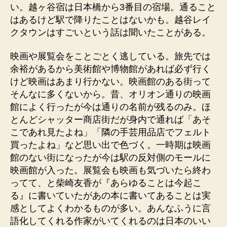
い。越ヶ谷宿は日本橋から3番目の宿場。通ること
はあるけど駅で降りたことはないかも。越谷レイ
クタウンはすごいという話は聞いたことがある。
映画や展覧会をことごとく逃している。旅先では
余裕があるから美術館や博物館があれば必ず行く
けど映画はあまり行かない。映画館のある街って
そんなに多くないから。昔、オリオン通りの映画
館によく行ったが今は通りの名前が残るのみ。ほ
とんどシャッター商店街だが身内で通れば「あそ
こであれ見たよね」「隣の手芸用品店でフェルト
買ったよね」など思い出で色づく。一時期は映画
館のない街になったが今は駅の反対側のモールに
映画館が入った。展覧会も映画も気づいたら終わ
ってて、と柴崎友香が『あらゆることは今起こ
る』に書いていたがあの本に書いてあることは実
感としてよくわかるものが多い。あんなふうに言
語化してくれる作家がいてくれるのは日本のいい