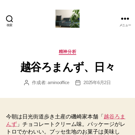
検索
メニュー
岡
本
亜
美
カ
精神分析
(お
テ
越谷ろまんず、日々
か
ゴ
も
リ
と
ー
作成者:
aminooffice
2025年6月2日
投
投
あ
稿
稿
み)
者
日
の
ブ
ロ
今朝は日光街道歩き土産の磯崎家本舗「
越谷ろま
グ
んず
」チョコレートクリーム味。パッケージがレ
トロでかわいい。ブッセ生地のお菓子は美味し