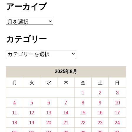
アーカイブ
ア
ー
カ
カテゴリー
イ
ブ
カ
テ
ゴ
リ
2025年8月
ー
月
火
水
木
金
土
日
1
2
3
4
5
6
7
8
9
10
11
12
13
14
15
16
17
18
19
20
21
22
23
24