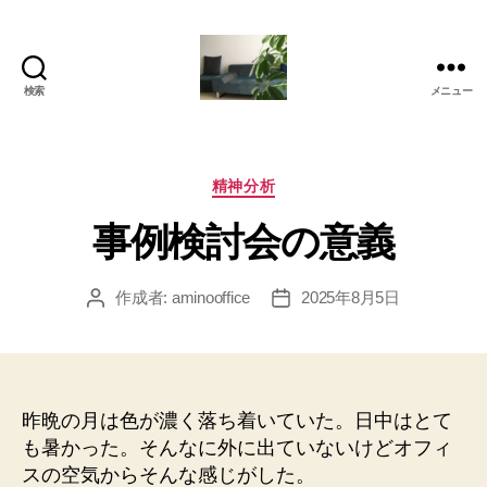
検索
メニュー
岡
本
亜
美
カ
精神分析
(お
テ
事例検討会の意義
か
ゴ
も
リ
と
ー
作成者:
aminooffice
2025年8月5日
投
投
あ
稿
稿
み)
者
日
の
ブ
ロ
昨晩の月は色が濃く落ち着いていた。日中はとて
グ
も暑かった。そんなに外に出ていないけどオフィ
スの空気からそんな感じがした。