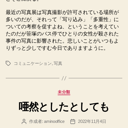
最近の写真展は写真撮影が許可されている場所が
多いのだが、それって「写り込み」「多重性」に
ついての考察を促すよね、ということを考えてい
たのだが笹塚のバス停でひとりの女性が殺された
事件の写真に影響された。悲しいことがいつもよ
りずっと少しですむ今日でありますように。
コミュニケーション
,
写真
タ
グ
カ
未分類
テ
唖然としたとしても
ゴ
リ
ー
作成者:
aminooffice
2022年11月4日
投
投
稿
稿