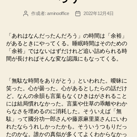
作成者:
aminooffice
2022年12月4日
投
投
稿
稿
者
日
「あれはなんだったんだろう」の時間は「余裕」
があるときにやってくる。睡眠時間はそのための
「余裕」ではないはずだけれど追い詰められる時
間が長ければそんな変な認識にもなってくる。
「無駄な時間をありがとう」といわれた。曖昧に
笑った。心が曇った。心があるとしたらの話だけ
ど。なんの余韻も言葉もなくひきはがされること
には結局慣れなかった。言葉や仕草の乖離やわか
らなさを埋めるのに消耗した。そういえば「無
駄」って國分功一郎さんや藤原麻里菜さんにいわ
れたならうれしかったかも。そういうつもりだっ
たのかな。誰かの真似が多くてよくわからなかっ