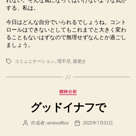
れない。そんな風になってはいけないような気が
する、私は。
今日はどんな自分でいられるでしょうね。コント
ロールはできないとしてもこれまでと大きく変わ
ることもないはずなので無理せずなんとか過ごし
ましょう。
コミュニケーション
,
理不尽
,
親密さ
タ
グ
カ
精神分析
テ
グッドイナフで
ゴ
リ
ー
作成者:
aminooffice
2022年7月31日
投
投
稿
稿