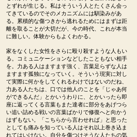
とずれが生じる。私はそういう人とたくさん会っ
てきているのでそのメカニズムには馴染みがあ
る。累積的な傷つきから逃れるためにはまずは距
離を取ることが大切だが、今の時代、これが本当
に難しい。体験からもよくわかる。
家をなくした女性をさらに殴り殺すような人もい
る。コミュニケーションなどしたこともない相手
を。力ある人はますます強く、言葉足らずな人は
ますます孤独になっていく。そういう現実に対し
て実際に何かをしてくれるわけではないのだね、
力ある人たちは、口では他人のことを「じゃあ何
ができるんだ」とかいうわりに、とかいったら即
座に返ってくる言葉もまた達者に部分をあげつら
い追い詰める戦いの言葉ばかりで修復へと向かう
はずもない。「こちらから言わせれば」と思った
としても痛みを知っている人はそれ以上巻き込ま
れてはいけない。自分を傷つけそうな人たちの気