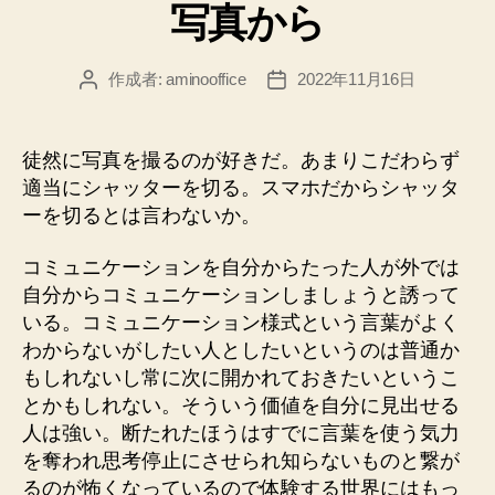
写真から
ゴ
リ
ー
作成者:
aminooffice
2022年11月16日
投
投
稿
稿
者
日
徒然に写真を撮るのが好きだ。あまりこだわらず
適当にシャッターを切る。スマホだからシャッタ
ーを切るとは言わないか。
コミュニケーションを自分からたった人が外では
自分からコミュニケーションしましょうと誘って
いる。コミュニケーション様式という言葉がよく
わからないがしたい人としたいというのは普通か
もしれないし常に次に開かれておきたいというこ
とかもしれない。そういう価値を自分に見出せる
人は強い。断たれたほうはすでに言葉を使う気力
を奪われ思考停止にさせられ知らないものと繋が
るのが怖くなっているので体験する世界にはもっ