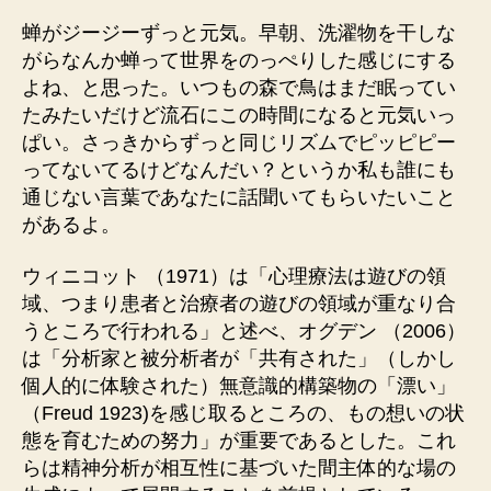
者
日
蝉がジージーずっと元気。早朝、洗濯物を干しな
がらなんか蝉って世界をのっぺりした感じにする
よね、と思った。いつもの森で鳥はまだ眠ってい
たみたいだけど流石にこの時間になると元気いっ
ぱい。さっきからずっと同じリズムでピッピピー
ってないてるけどなんだい？というか私も誰にも
通じない言葉であなたに話聞いてもらいたいこと
があるよ。
ウィニコット （1971）は「心理療法は遊びの領
域、つまり患者と治療者の遊びの領域が重なり合
うところで行われる」と述べ、オグデン （2006）
は「分析家と被分析者が「共有された」（しかし
個人的に体験された）無意識的構築物の「漂い」
（Freud 1923)を感じ取るところの、もの想いの状
態を育むための努力」が重要であるとした。これ
らは精神分析が相互性に基づいた間主体的な場の