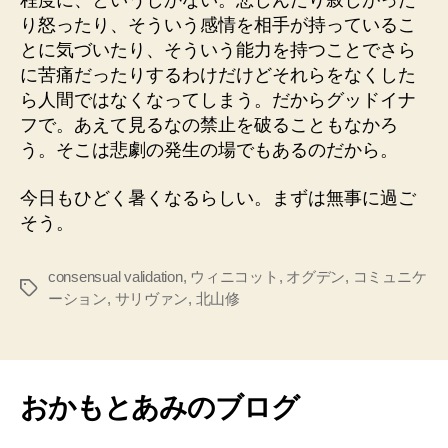
程度に、というしかない。悲しんだり寂しがった
り怒ったり、そういう感情を相手が持っているこ
とに気づいたり、そういう能力を持つことでさら
に苦痛だったりするわけだけどそれらをなくした
ら人間ではなくなってしまう。だからグッドイナ
フで。あえて見るなの禁止を破ることもなかろ
う。そこは悲劇の発生の場でもあるのだから。
今日もひどく暑くなるらしい。まずは無事に過ご
そう。
consensual validation
,
ウィニコット
,
オグデン
,
コミュニケ
タ
ーション
,
サリヴァン
,
北山修
グ
おかもとあみのブログ