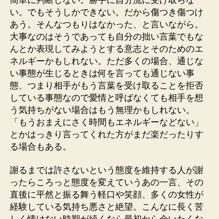
簡単に判断しない。勝手に自分流に受け取らな
い。でもそうしかできない。だから傷つき傷つけ
あう。そんなつもりはなかった、と言いながら。
大事なのはそうであっても自分の拙い言葉でもな
んとか表現してみようとする意志とそのためのエ
ネルギーかもしれない。ただ多くの場合、通じな
い事態が生じるときは何を言っても通じない事
態、つまり相手がもう言葉を受け取ることを拒否
している事態なので愛情と呼ばなくても相手を想
う気持ちがない場合はもう無理かもしれない。
「もうおまえにさく時間もエネルギーなどない」
とかはっきり言ってくれた方がまだ楽だったりす
る場合もある。
謝るまでは許さないという態度を維持する人が謝
ったらころっと態度を変えていうあの一言、その
直後に平然と振る舞う軽口や笑顔、多くの女性が
経験している気持ち悪さと絶望。こんなに長く苦
しく情けない時期が続くなら最初から会いたくな