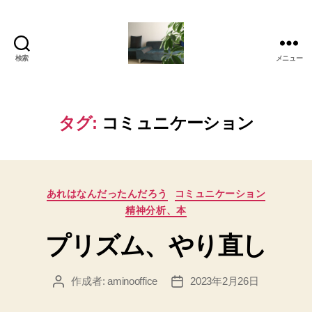
検索
メニュー
岡
本
亜
美
タグ:
コミュニケーション
(お
か
も
と
カ
あ
あれはなんだったんだろう
コミュニケーション
テ
み)
精神分析、本
ゴ
の
リ
プリズム、やり直し
ブ
ー
ロ
グ
作成者:
aminooffice
2023年2月26日
投
投
稿
稿