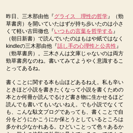
稿
稿
者
日
昨日、三木那由他『
グライス 理性の哲学
』（勁
草書房）を開いていたはずが持ち歩いたのは小さ
くて軽い古田徹也『
いつもの言葉を哲学する
』
（朝日新書）で読んでいたのはもはや紙ではなく
kindleの三木那由他『
話し手の心理性と公共性
』
（勁草書房）。三木さんは文庫じゃないのは両方
勁草書房なのね。書いてみてようやく意識するこ
とってあるね。
書くことに関する本も山ほどあるねえ。私も辛い
ときほど小説を書きたくなって小説を書くための
本とか何冊か読んでるけど書き物に生かせるほど
読んでも書いてもいないねえ。でも小説でなくて
も、こんな駄文ブログであっても、書くことで自
分をどうにかこうにか保とうとしているところは
多かれ少なかれある。ひどいことって色々あるか