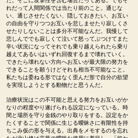
だ。そこに攻撃性を含む場合だってある。でもそ
れだって人間関係では当たり前のこと。通じな
い、通じさせたくない、隠しておきたい、お互い
の自由を守りつつお互いを悲しませたり寂しくさ
せたりしないことは多分不可能なんだ。我慢して
悲しんででも寂しくて泣いて怒ってぶつけてまた
辛い状況になってそれでも乗り越えられたら乗り
越えてあるいはいずれ回復するまで壊れていく。
できたら壊れない方向へお互いが最大限の努力を
できることを願うけどそれも相当不可能なこと。
私たちは委ねる形ではなく歪んだ形で自分の欲望
を実現しようとする動物だと思うんだ。
治療状況はこの不可能と思える努力をお互いがか
なりの程度やり遂げられる設定になっている。時
間と場所を守り金銭のやり取りをする。設定をか
たくすることで関係に生じる曖昧さに有限性を持
ちこみ仮の形を与える。出典をメモするのを忘れ