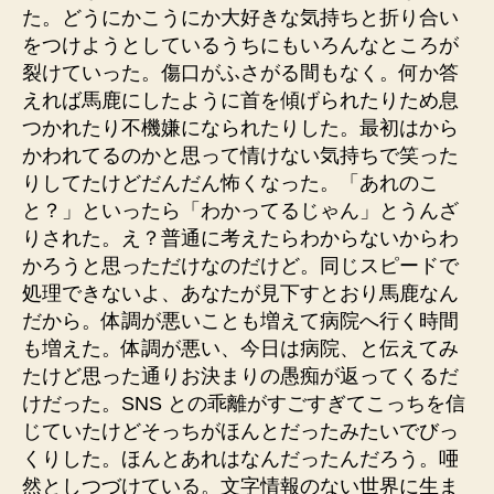
た。どうにかこうにか大好きな気持ちと折り合い
をつけようとしているうちにもいろんなところが
裂けていった。傷口がふさがる間もなく。何か答
えれば馬鹿にしたように首を傾げられたりため息
つかれたり不機嫌になられたりした。最初はから
かわれてるのかと思って情けない気持ちで笑った
りしてたけどだんだん怖くなった。「あれのこ
と？」といったら「わかってるじゃん」とうんざ
りされた。え？普通に考えたらわからないからわ
かろうと思っただけなのだけど。同じスピードで
処理できないよ、あなたが見下すとおり馬鹿なん
だから。体調が悪いことも増えて病院へ行く時間
も増えた。体調が悪い、今日は病院、と伝えてみ
たけど思った通りお決まりの愚痴が返ってくるだ
けだった。SNS との乖離がすごすぎてこっちを信
じていたけどそっちがほんとだったみたいでびっ
くりした。ほんとあれはなんだったんだろう。唖
然としつづけている。文字情報のない世界に生ま