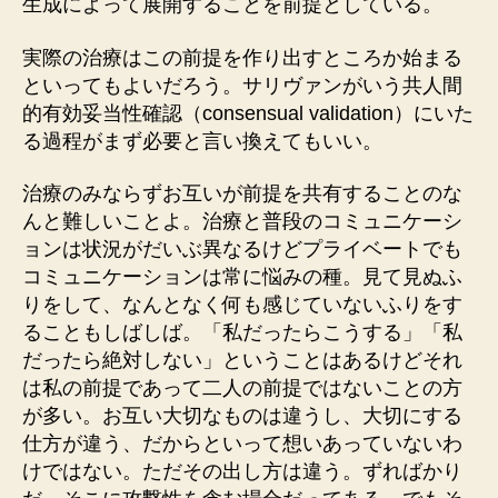
生成によって展開することを前提としている。
実際の治療はこの前提を作り出すところか始まる
といってもよいだろう。サリヴァンがいう共人間
的有効妥当性確認（consensual validation）にいた
る過程がまず必要と言い換えてもいい。
治療のみならずお互いが前提を共有することのな
んと難しいことよ。治療と普段のコミュニケーシ
ョンは状況がだいぶ異なるけどプライベートでも
コミュニケーションは常に悩みの種。見て見ぬふ
りをして、なんとなく何も感じていないふりをす
ることもしばしば。「私だったらこうする」「私
だったら絶対しない」ということはあるけどそれ
は私の前提であって二人の前提ではないことの方
が多い。お互い大切なものは違うし、大切にする
仕方が違う、だからといって想いあっていないわ
けではない。ただその出し方は違う。ずればかり