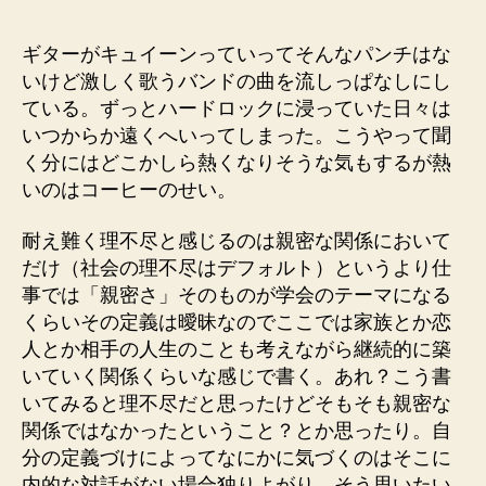
者
日
ギターがキュイーンっていってそんなパンチはな
いけど激しく歌うバンドの曲を流しっぱなしにし
ている。ずっとハードロックに浸っていた日々は
いつからか遠くへいってしまった。こうやって聞
く分にはどこかしら熱くなりそうな気もするが熱
いのはコーヒーのせい。
耐え難く理不尽と感じるのは親密な関係において
だけ（社会の理不尽はデフォルト）というより仕
事では「親密さ」そのものが学会のテーマになる
くらいその定義は曖昧なのでここでは家族とか恋
人とか相手の人生のことも考えながら継続的に築
いていく関係くらいな感じで書く。あれ？こう書
いてみると理不尽だと思ったけどそもそも親密な
関係ではなかったということ？とか思ったり。自
分の定義づけによってなにかに気づくのはそこに
内的な対話がない場合独りよがり。そう思いたい