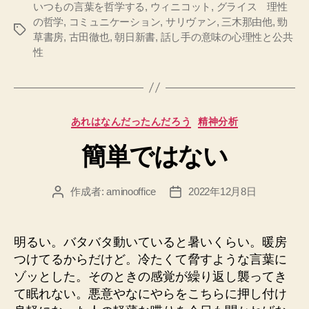
いつもの言葉を哲学する
,
ウィニコット
,
グライス 理性
の哲学
,
コミュニケーション
,
サリヴァン
,
三木那由他
,
勁
タ
草書房
,
古田徹也
,
朝日新書
,
話し手の意味の心理性と公共
グ
性
カ
あれはなんだったんだろう
精神分析
テ
簡単ではない
ゴ
リ
ー
作成者:
aminooffice
2022年12月8日
投
投
稿
稿
者
日
明るい。バタバタ動いていると暑いくらい。暖房
つけてるからだけど。冷たくて脅すような言葉に
ゾッとした。そのときの感覚が繰り返し襲ってき
て眠れない。悪意やなにやらをこちらに押し付け