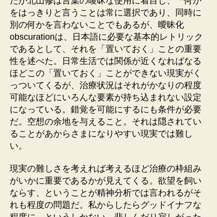
たが北山修は言葉の曖昧な使用に着目し、「何か
をはっきりと言うことは常に選択であり、同時に
別の何かを言わないことでもあるが、曖昧化
obscurationは、日本語に必要な基本的レトリック
であるとして、それを「置いておく」ことの重要
性を述べた。日常生活では関係が近くなればなる
ほどこの「置いておく」ことができない現実がく
っついてくるが、治療状況はそれがかなりの程度
可能なほどにいろんな要素が持ち込まれない設定
になっている。錯覚を可能にするにも条件が必要
だ。空想の余地を与えること。それは隠されてい
ることがあからさまになりやすい現実では難し
い。
現実の難しさを考えれば考えるほど治療の枠組み
がいかに重要であるかが見えてくる。欲望を飼い
ならす、ということが精神分析では言われるがそ
れも程度の問題だ。私からしたらグッドイナフな