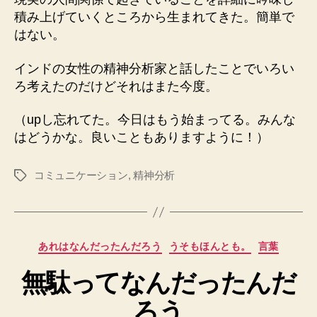
積み上げていくところから生まれてきた。簡単で
はない。
インドの女性の精神分析家と話したことでいろい
ろ考えたのだけどそれはまた今度。
（upし忘れてた。今日はもう始まってる。みんな
はどうかな。良いこともありますように！）
コミュニケーション
,
精神分析
タ
グ
カ
あれはなんだったんだろう
うそもほんとも。
言葉
テ
無駄ってなんだったんだ
ゴ
リ
ろう
ー