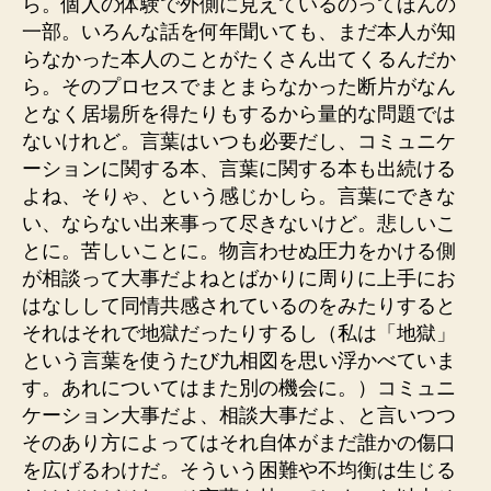
ら。個人の体験で外側に見えているのってほんの
一部。いろんな話を何年聞いても、まだ本人が知
らなかった本人のことがたくさん出てくるんだか
ら。そのプロセスでまとまらなかった断片がなん
となく居場所を得たりもするから量的な問題では
ないけれど。言葉はいつも必要だし、コミュニケ
ーションに関する本、言葉に関する本も出続ける
よね、そりゃ、という感じかしら。言葉にできな
い、ならない出来事って尽きないけど。悲しいこ
とに。苦しいことに。物言わせぬ圧力をかける側
が相談って大事だよねとばかりに周りに上手にお
はなしして同情共感されているのをみたりすると
それはそれで地獄だったりするし（私は「地獄」
という言葉を使うたび九相図を思い浮かべていま
す。あれについてはまた別の機会に。）コミュニ
ケーション大事だよ、相談大事だよ、と言いつつ
そのあり方によってはそれ自体がまだ誰かの傷口
を広げるわけだ。そういう困難や不均衡は生じる