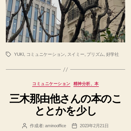
YUKI
,
コミュニケーション
,
スイミー
,
プリズム
,
好学社
タ
グ
カ
コミュニケーション
精神分析、本
テ
三木那由他さんの本のこ
ゴ
リ
ととかを少し
ー
作成者:
aminooffice
2023年2月21日
投
投