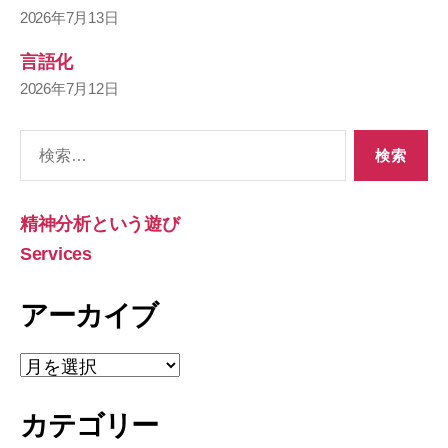
2026年7月13日
言語化
2026年7月12日
検
索
対
象:
精神分析という遊び
Services
アーカイブ
ア
ー
カ
カテゴリー
イ
ブ