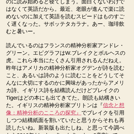
のに読み始めると寝てしまう。面白くないわけで
はなくて英語だから。最近、老眼が進んで楽に読
めないのに加えて英語を読むスピードはものすご
く遅くなった。サボッテタカラナ。あー、珈琲飲
むと暑いー。
読んでいるのはフランスの精神分析家アンドレ・
グリーン。エピグラフはW.ブレイクとボルヘスの
虎。これら本当にたくさん引用されるんだねえ。
昨年はアメリカの精神分析家オグデンが詩を読む
こと、あるいは詩のように読むことをどうしてそ
んなに大切にするのかに興味があったからアメリ
カ詩、イギリス詩を結構読んだけどブレイクの
Tigerはどの本にも出てきてた。朗読も結構きい
た。イギリスの精神分析家ブリトンは『
信念と想
像：精神分析のこころの探究』
でブレイクを引用
しつつ結構紙面を割いていたと思うからそれも再
読したいね。新装版も出たしね、と思って今調べ