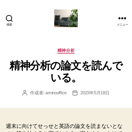
検索
メニュー
岡
本
亜
美
カ
精神分析
(お
テ
精神分析の論文を読んで
か
ゴ
も
リ
いる。
と
ー
あ
み)
作成者:
aminooffice
2023年5月18日
投
投
の
稿
稿
ブ
者
日
ロ
グ
週末に向けてせっせと英語の論文を読まないとな