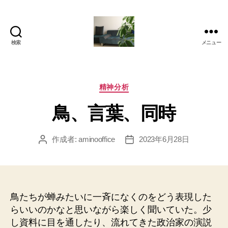
検索
メニュー
岡
本
亜
美
カ
精神分析
(お
テ
鳥、言葉、同時
か
ゴ
も
リ
と
ー
作成者:
aminooffice
2023年6月28日
投
投
あ
稿
稿
み)
者
日
の
ブ
ロ
鳥たちが蝉みたいに一斉になくのをどう表現した
グ
らいいのかなと思いながら楽しく聞いていた。少
し資料に目を通したり、流れてきた政治家の演説