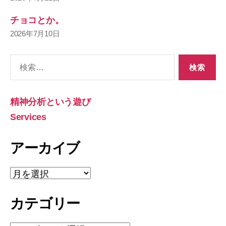
チョコとか。
2026年7月10日
検
索
対
象:
精神分析という遊び
Services
アーカイブ
ア
ー
カ
カテゴリー
イ
ブ