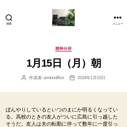
検索
メニュー
岡
本
亜
美
カ
精神分析
(お
テ
1月15日（月）朝
か
ゴ
も
リ
と
ー
作成者:
aminooffice
2024年1月15日
投
投
あ
稿
稿
み)
者
日
の
ブ
ロ
ぼんやりしているといつのまにか明るくなってい
グ
る。高校のときの友人がついに広島に引っ越した
そうだ。友人は夫の転勤に伴って数年に一度引っ