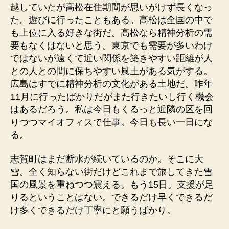
越していたが高松在住期間が思いがけず長くなっ
た。遊びに行ったこともある。高松は全国の中で
も上位に入る好きな街だ。高松なら精神分析の需
要もなくはないと思う。東京でも需要が多いわけ
ではないが遠くて近い関係を築きやすい距離が人
との人との間に保ちやすい風土がある気がする。
広島はすでに精神分析の文化がある土地だ。昨年
11月に行ったばかりだがまた行きたいし行く機会
はあるだろう。私は今日もくるっと近隣の区を回
りつつマイオフィスで仕事。今日も長い一日にな
る。
志賀町はまだ断水が続いているのか。そこに大
雪。全く知らない街だけどこれまで旅してきた雪
国の風景を重ねつつ震える。もう15日。支援が足
りるということはない。できるだけ早くできるだ
け多くできるだけ丁寧にと願うばかり。