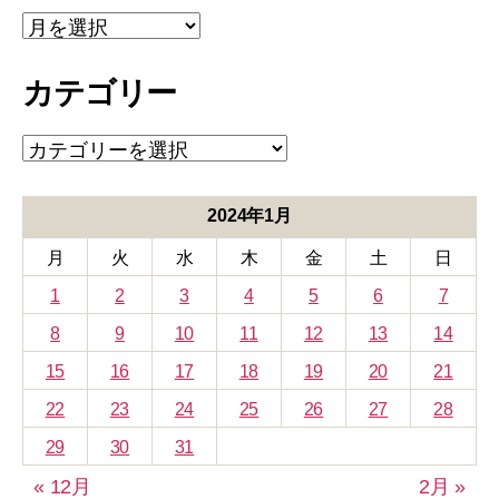
ア
ー
カ
カテゴリー
イ
ブ
カ
テ
ゴ
リ
2024年1月
ー
月
火
水
木
金
土
日
1
2
3
4
5
6
7
8
9
10
11
12
13
14
15
16
17
18
19
20
21
22
23
24
25
26
27
28
29
30
31
« 12月
2月 »