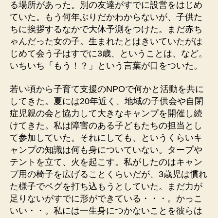
る場所があった。別の友達がすでに設営をはじめ
ていた。もう何年ぶりだかわからないが、子供た
ちに挨拶するなかで大体予測をつけた。まだ赤ち
ゃんだった女の子。生まれたとはきいていたがは
じめて会う子はすでに3歳、ということは、など。
いちいち「もう！？」という言葉が口をついた。
若い頃から子育て支援のNPOで何かと活動を共に
してきた。夏には20年近く、地域の子供会や自閉
症児親の会と協力して大きなキャンプを開催し続
けてきた。私は障害のある子どもたちの担当とし
て参加していた。それにしても、というくらいキ
ャンプの知識は何も身についていない。タープや
テントを立て、火を起こす。私がしたのはキャン
プ用の椅子を広げることくらいだが、3歳児は慣れ
た様子でペグを打ち込もうとしていた。まだ力が
足りないがすでに形ができている・・・。かっこ
いい・・。私には一生身につかないことを彼らは