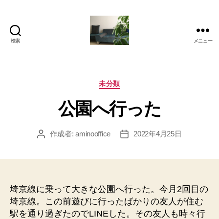
検索
メニュー
岡
本
亜
美
カ
未分類
(お
テ
公園へ行った
か
ゴ
も
リ
と
ー
作成者:
aminooffice
2022年4月25日
投
投
あ
稿
稿
み)
者
日
の
ブ
ロ
埼京線に乗って大きな公園へ行った。今月2回目の
グ
埼京線。この前遊びに行ったばかりの友人が住む
駅を通り過ぎたのでLINEした。その友人も時々行