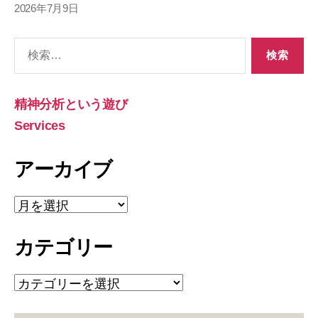
2026年7月9日
検
索
対
象:
精神分析という遊び
Services
アーカイブ
ア
ー
カ
カテゴリー
イ
ブ
カ
テ
ゴ