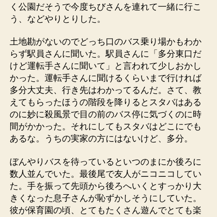
く公園だそうで今度ちびさんを連れて一緒に行こ
う、などやりとりした。
土地勘がないのでどっち口のバス乗り場かもわか
らず駅員さんに聞いた。駅員さんに「多分東口だ
けど運転手さんに聞いて」と言われて少しおかし
かった。運転手さんに聞けるくらいまで行ければ
多分大丈夫、行き先はわかってるんだ。さて、教
えてもらったほうの階段を降りるとスタバはある
のに妙に殺風景で目の前のバス停に気づくのに時
間がかかった。それにしてもスタバはどこにでも
あるな。うちの実家の方にはないけど、多分。
ぼんやりバスを待っているといつのまにか後ろに
数人並んでいた。最後尾で友人がニコニコしてい
た。手を振って先頭から後ろへいくとすっかり大
きくなった息子さんが恥ずかしそうにしていた。
彼が保育園の頃、とてもたくさん遊んでとても楽