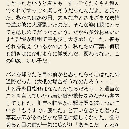
しかったというと友人も「すっごくたくさん遊ん
でくれてすっごく楽しそうだったんだよ」と笑っ
た。私たちはあの日、大きな声とさまざまな表情
で遊ぶ彼に大層驚いたのだ。そんな姿は親にとっ
てもはじめてだったという。だから多分お互いい
まだ記憶が鮮明で声も少し大きめになった。彼も
それを覚えているかのように私たちの言葉に何度
も頷きはにかむように微笑んだ。変わらない、こ
の印象。いい子だ。
バスを降りたら目の前かと思ったらそこはただの
道路だった（大抵の場合そうなのだろう・・）。
川と緑を目指せばなんとかなるだろう、と適当な
ことを言っていたら若い彼が携帯をみながら案内
してくれた。川岸へ軽やかに駆け登る彼について
いき「もうすでに疲れた」と言いながらも湿った
草花が広がるのどかな景色に嬉しくなった。登り
切ると目の前が一気に広がり「あそこだ」とわか