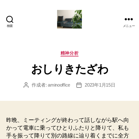
検索
メニュー
岡
本
亜
美
カ
精神分析
(お
テ
おしりきたざわ
か
ゴ
も
リ
と
ー
作成者:
aminooffice
2023年1月15日
投
投
あ
稿
稿
み)
者
日
の
ブ
ロ
昨晩、ミーティングが終わって話しながら駅へ向
グ
かって電車に乗ってひとりふたりと降りて、私も
手を振って降りて別の路線に辿り着くまでに全方