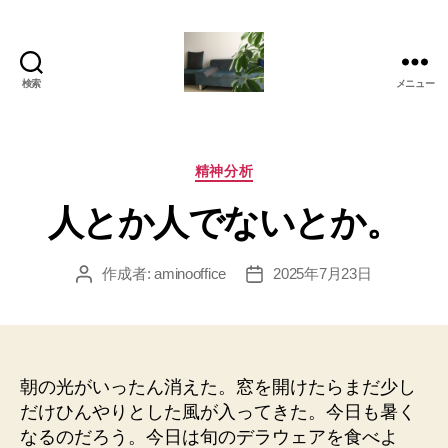
検索
メニュー
岡
本
亜
美
カ
精神分析
(お
テ
人とか人でないとか。
か
ゴ
も
リ
と
ー
作成者:
aminooffice
2025年7月23日
投
投
あ
稿
稿
み)
者
日
の
ブ
ロ
朝の光がいったん消えた。窓を開けたらまだ少し
グ
だけひんやりとした風が入ってきた。今日も暑く
なるのだろう。今日は旬のデラウェアを食べよ