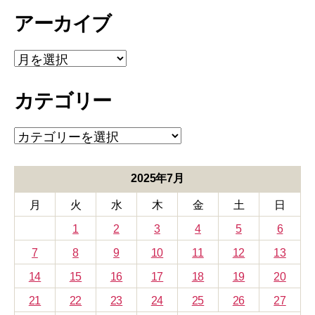
アーカイブ
ア
ー
カ
カテゴリー
イ
ブ
カ
テ
ゴ
リ
2025年7月
ー
月
火
水
木
金
土
日
1
2
3
4
5
6
7
8
9
10
11
12
13
14
15
16
17
18
19
20
21
22
23
24
25
26
27