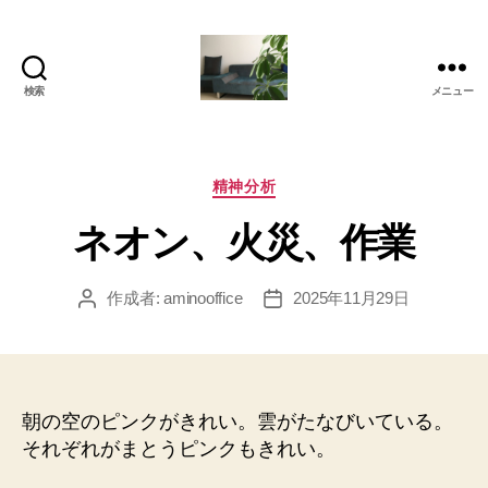
検索
メニュー
岡
本
亜
美
カ
精神分析
(お
テ
ネオン、火災、作業
か
ゴ
も
リ
と
ー
作成者:
aminooffice
2025年11月29日
投
投
あ
稿
稿
み)
者
日
の
ブ
ロ
朝の空のピンクがきれい。雲がたなびいている。
グ
それぞれがまとうピンクもきれい。