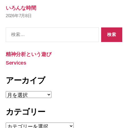
いろんな時間
2026年7月8日
検
索
対
象:
精神分析という遊び
Services
アーカイブ
ア
ー
カ
カテゴリー
イ
ブ
カ