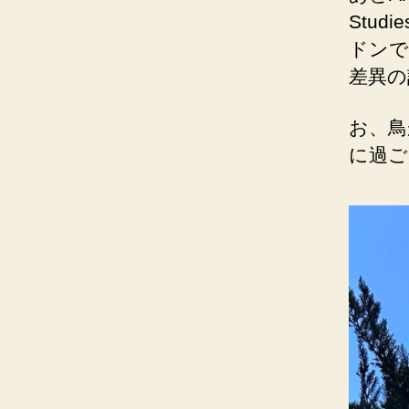
Studi
ドンで
差異の
お、鳥
に過ご