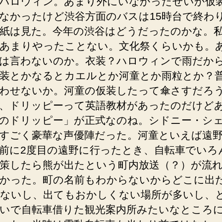
ハロウィン。あまり外にいなかったせいか仮
なかったけど渋谷方面のバスは15時台で終わ
紙は見た。今年の渋谷はどうだったのかな。
あまりやったことない。文化祭くらいかも。
は言わないのか。衣装？ハロウィンで雨だか
装とかなるとカエルとか河童とか雨粒とか？
わせないか。河童の仮装したって傘さすだろ
、ドリッピーって英語教材があったのだけど
のドリッピー」が正式なのね。シドニー・シ
すごく豪華な声優陣だった。河童といえば遠
前に2度目の遠野に行ったとき、自転車でいろ
策したら熊が出たという町内放送（？）が流
かった。町の名前もわからないからどこに出
ないし、出てもおかしくない場所が多いし、
いで自転車借りた観光案内所みたいなところ