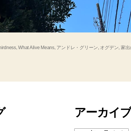
hirdness
,
What Alive Means
,
アンドレ・グリーン
,
オグデン
,
家出
グ
アーカイ
ア