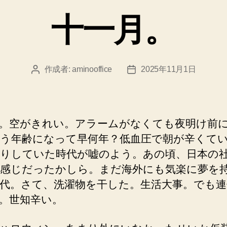
ゴ
十一月。
リ
ー
作成者:
aminooffice
2025年11月1日
投
投
稿
稿
者
日
。空がきれい。アラームがなくても夜明け前
う年齢になって早何年？低血圧で朝が辛くて
りしていた時代が嘘のよう。あの頃、日本の
感じだったかしら。まだ海外にも気楽に夢を
代。さて、洗濯物を干した。生活大事。でも連
。世知辛い。