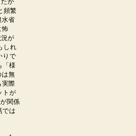
ったか
と頻繁
農水省
に怖
状況が
もしれ
かりで
も「様
のは無
も実際
ットが
因が関係
話では