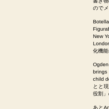
書き物
のでメ
Botell
Figura
New Yo
London
化機能
Ogden.
brings 
chil
とと現
役割」のc
あとAndr