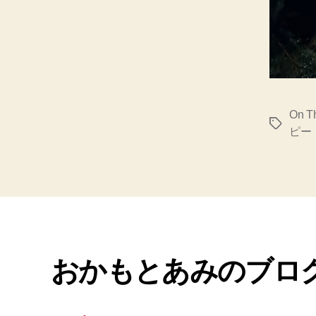
On T
タ
ピー
グ
おかもとあみのブロ