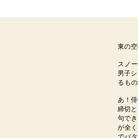
東の空
スノー
男子シ
るもの
あ！俳
締切と
句でき
が全く
でバタ