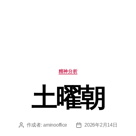
カ
精神分析
テ
ゴ
土曜朝
リ
ー
作成者:
aminooffice
2026年2月14日
投
投
稿
稿