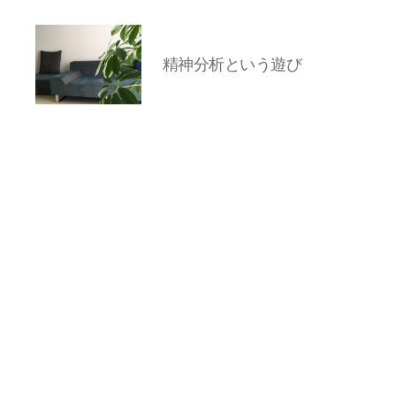
精神分析という遊び
岡
本
亜
美
(お
か
も
と
あ
み)
の
ブ
ロ
グ