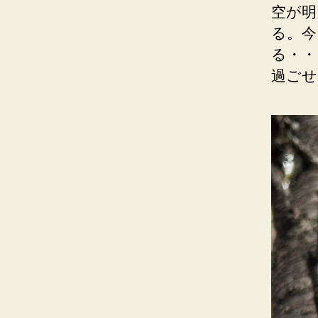
空が明
る。今
る・・
過ごせ