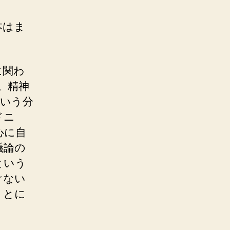
本はま
に関わ
。精神
という分
ドニ
心に自
議論の
という
けない
。とに