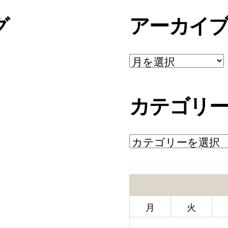
グ
アーカイ
ア
ー
カ
イ
カテゴリ
ブ
カ
テ
ゴ
リ
ー
月
火