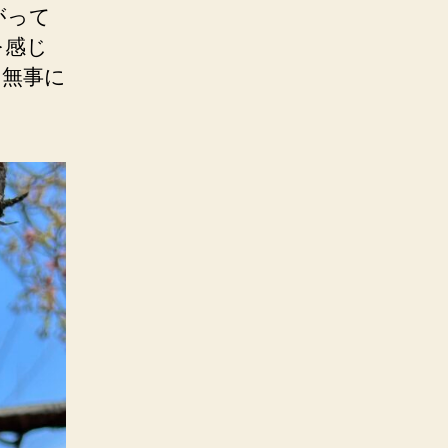
がって
を感じ
も無事に