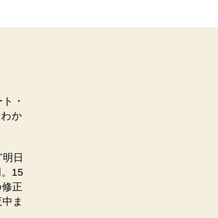
ート・
もわか
ど明日
。15
の修正
夜中ま