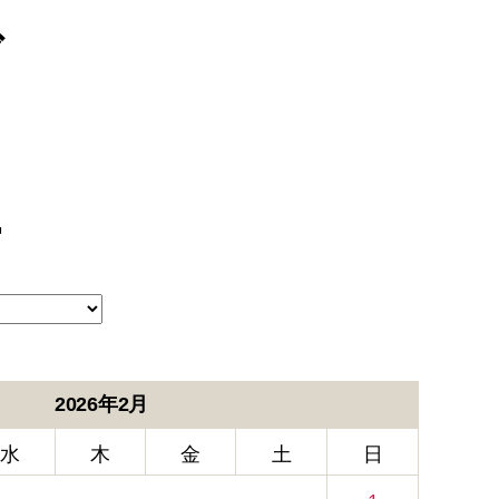
ブ
ー
2026年2月
水
木
金
土
日