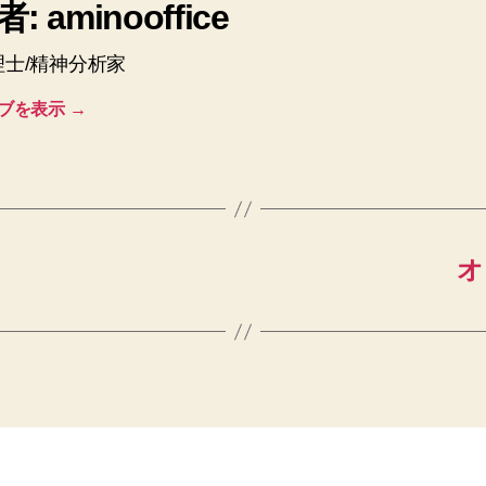
: aminooffice
理士/精神分析家
ブを表示
→
オ