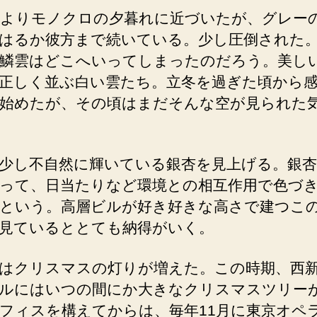
よりモノクロの夕暮れに近づいたが、グレー
はるか彼方まで続いている。少し圧倒された
鱗雲はどこへいってしまったのだろう。美し
正しく並ぶ白い雲たち。立冬を過ぎた頃から
始めたが、その頃はまだそんな空が見られた
少し不自然に輝いている銀杏を見上げる。銀
って、日当たりなど環境との相互作用で色づ
という。高層ビルが好き好きな高さで建つこ
見ているととても納得がいく。
はクリスマスの灯りが増えた。この時期、西
ルにはいつの間にか大きなクリスマスツリー
フィスを構えてからは、毎年11月に東京オペ