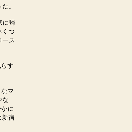
った。
家に帰
いくつ
ロース
減らす
きなマ
少な
やかに
は新宿