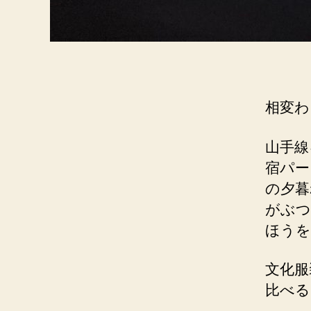
相変わ
山手線
宿パー
の夕暮
がぶつ
ほうを
文化服
比べる