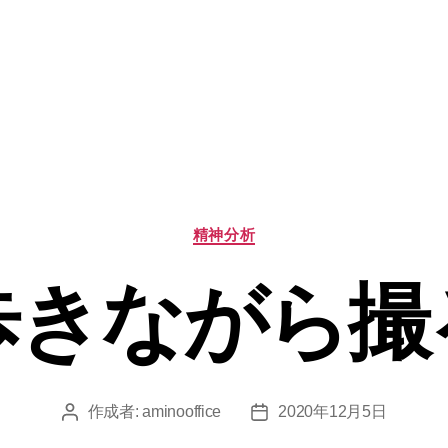
カ
精神分析
テ
ゴ
歩きながら撮
リ
ー
作成者:
aminooffice
2020年12月5日
投
投
稿
稿