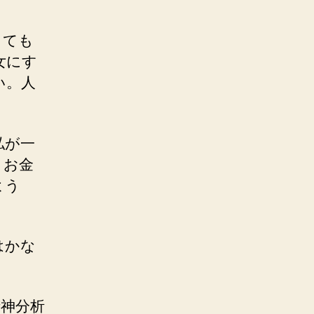
とても
女にす
い。人
私が一
。お金
よう
はかな
神分析