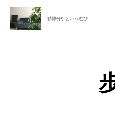
精神分析という遊び
岡
本
亜
美
(お
か
も
と
あ
み)
の
ブ
ロ
グ