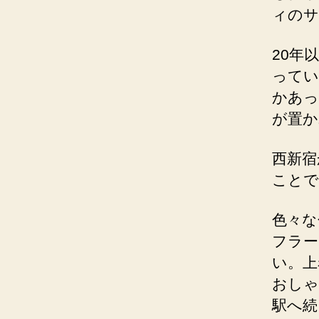
ィのサ
20年
ってい
かあっ
が置か
西新宿
ことで
色々な
フラー
い。上
おしゃ
駅へ続