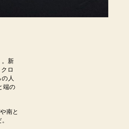
う。新
ノクロ
ろの人
と端の
東や南と
だ。