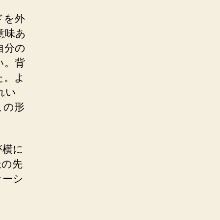
ドを外
意味あ
自分の
い。背
た。よ
れい
この形
が横に
派の先
オーシ