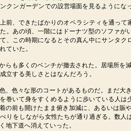
ンクンガーデンでの設営場面を見るようにな
以上前、できたばかりのオペラシティを通って
た。あの頃、一階にはドーナツ型のソファが
て、この時期になるとその真ん中にサンタク
れていた。
からも多くのベンチが撤去された。居場所を
成立する美しさとはなんだろう。
色、色々な形のコートがあるものだ。まだ大
を巻いて身をすくめるように歩いている人は
着の前も開けたまま俯き加減に、あるいは賑
べりをしながら女性たちが通り過ぎる。数人
く地下道へ消えていった。