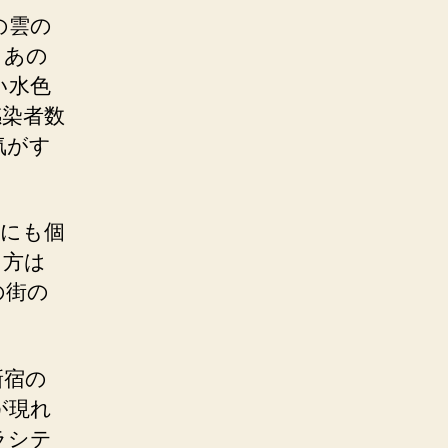
の雲の
。あの
い水色
感染者数
気がす
杏にも個
き方は
の街の
新宿の
が現れ
ラシテ