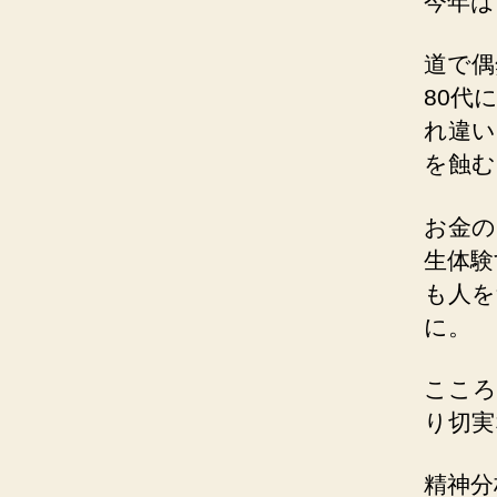
今年は
道で偶
80代
れ違い
を蝕む
お金の
生体験
も人を
に。
こころ
り切実
精神分