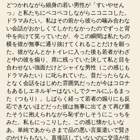
どつかれながら細身の若い男性が「すいやせん
っ」と私たちにペコペコしながらニコニコした。
ドラマみたい。私はその前から彼らの噛み合わな
い会話がおかしくてしかたなかったのでずっと背
中を向けて笑っていたが、今この瞬間は私たちの
横を彼が無事に通り抜けてくれることだけを願っ
た。彼がなんとかトイレに入った後も若者がわざ
と中の彼を煽り、席に残っていた決して私と目を
合わせない強面だけどシャイな男性（この感じも
ドラマみたい）に叱られていた。昔だったらなん
となく会話をはじめた雰囲気だったが今はコロナ
もあるしエネルギーはないしでクールにふるまっ
た（つもり）。しばらく経って若者の煽りにも反
応できないほどだった彼は無事に出てきて再び重
たそうに抱えられながら恥ずかしそうにこっちを
みた。私もにっこりした。この感じ懐かしいな
あ。単純であからさまで品の悪い言葉遣いで賢さ
のかけらもない。直接話していないのに交流が生