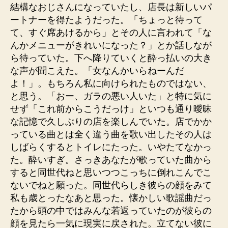
結構なおじさんになっていたし、店長は新しいパ
ートナーを得たようだった。「ちょっと待って
て、すぐ席あけるから」とその人に言われて「な
んかメニューがきれいになった？」とか話しなが
ら待っていた。下へ降りていくと酔っ払いの大き
な声が聞こえた。「女なんかいらねーんだ
よ！」。もちろん私に向けられたものではない、
と思う。「おー、ガラの悪い人いた」と特に気に
せず「これ前からこうだっけ」といつも通り曖昧
な記憶で久しぶりの店を楽しんでいた。店でかか
っている曲とは全く違う曲を歌い出したその人は
しばらくするとトイレにたった。いやたてなかっ
た。酔いすぎ。さっきあなたが歌っていた曲から
すると同世代ねと思いつつこっちに倒れこんでこ
ないでねと願った。同世代らしき彼らの顔をみて
私も歳とったなあと思った。懐かしい歌謡曲だっ
たから頭の中ではみんな若返っていたのが彼らの
顔を見たら一気に現実に戻された。立てない彼に