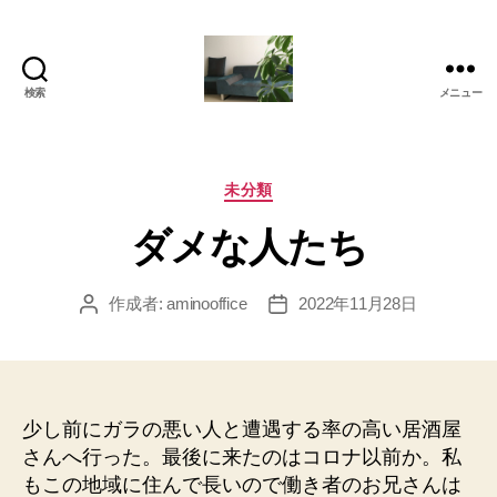
検索
メニュー
岡
本
亜
美
カ
未分類
(お
テ
ダメな人たち
か
ゴ
も
リ
と
ー
作成者:
aminooffice
2022年11月28日
投
投
あ
稿
稿
み)
者
日
の
ブ
ロ
少し前にガラの悪い人と遭遇する率の高い居酒屋
グ
さんへ行った。最後に来たのはコロナ以前か。私
もこの地域に住んで長いので働き者のお兄さんは