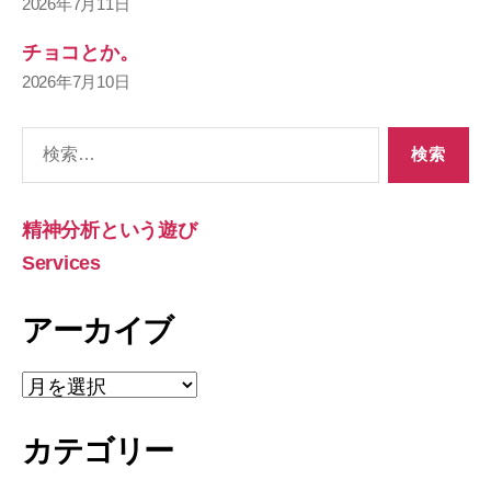
2026年7月11日
チョコとか。
2026年7月10日
検
索
対
象:
精神分析という遊び
Services
アーカイブ
ア
ー
カ
カテゴリー
イ
ブ