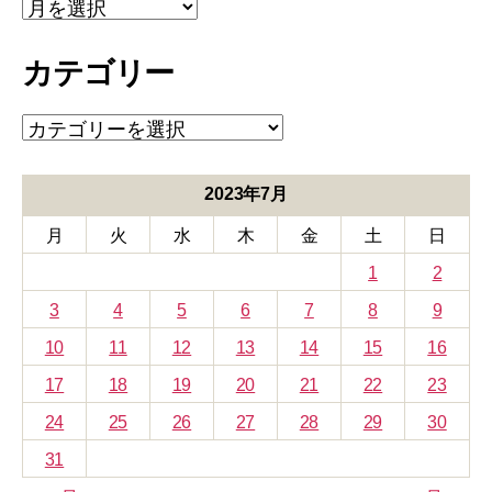
ア
ー
カ
カテゴリー
イ
ブ
カ
テ
ゴ
リ
2023年7月
ー
月
火
水
木
金
土
日
1
2
3
4
5
6
7
8
9
10
11
12
13
14
15
16
17
18
19
20
21
22
23
24
25
26
27
28
29
30
31