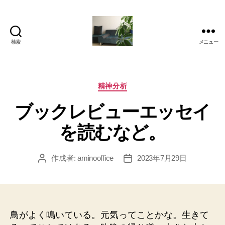
検索
メニュー
岡
本
亜
美
カ
精神分析
(お
テ
ブックレビューエッセイ
か
ゴ
も
リ
を読むなど。
と
ー
あ
み)
作成者:
aminooffice
2023年7月29日
投
投
の
稿
稿
ブ
者
日
ロ
グ
鳥がよく鳴いている。元気ってことかな。生きて