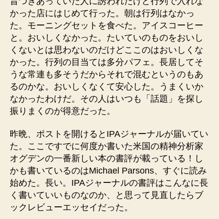
昔つきあっていた人に誘われたけど行列で入れな
かった店にはじめて行った。朝は行列はなかっ
た。モーニングセットを食べた。アイスコーヒー
と。おいしくなかった。たいていのものをおいし
くないとは思わないのだけどここのはおいしくな
かった。行列の目当ては多分パフェ。長居してそ
うな常連も多そうだからそれで混むというのもあ
るのかな。おいしくなくて安心した。うまくいか
なかったわけだ。その人はいつも「話題」を探し
振りまくのが得意だった。
昨晩、ポストを開けるとIPAジャーナルが届いてい
た。ここですでに何度か書いた米国の精神分析家
オグデンの一番新しい本の書評が載っている！し
かも書いているのはMichael Parsons、すぐに読み
始めた。長い。IPAジャーナルの書評はこんなに長
く書いていいものなのか、と思って見直したらブ
ックレビューエッセイだった。