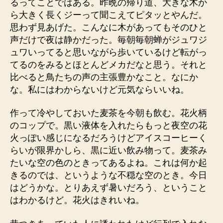
るってことではある。昨晩の帰り道、大きな木か
ら大きく長くジーって聞こえてピタッとやんだ。
思わず見あげた。こんなに木があってもそのひと
声だけで夜は静かだった。毎朝毎朝蝉がジュワジ
ュワいってると思いながら歩いているけど転がっ
てるのをみるとほとんどメカだなと思う。それと
比べると鳥たちの声の主張豊かなこと。なにか
な。私にはわからないけど元気ならいいね。
作って冷やしておいた麦茶を今朝も飲む。花火柄
のコップで。黒い液体を入れたらもっと夜空の花
火っぽい感じになるだろうけどアイスコーヒーく
らいが限界かしら、黒に近い飲み物って。麦茶み
たいな空の色のときってあるよね。これは何か起
きるのでは、というような不穏な空のとき。今日
はどうかな。とりあえず暑いだろう、ということ
はわかるけど。花火はきれいね。