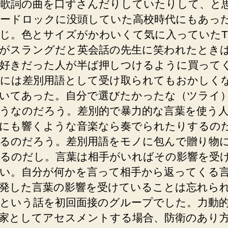
歌詞の曲を口ずさんだりしていたりして、と
ードロックに没頭していた高校時代にもあっ
じ。色とサイズがかわいくて気に入っていた
がスラングだと英会話の先生に笑われたとき
好きだった人が半ば押しつけるように買って
には差別用語として受け取られてもおかしく
いてあった。自分で選びたかったな（ツライ
うなのだろう。差別的で暴力的な言葉を使う
にも響くような音楽なら奏でられたりするの
るのだろう。差別用語をモノに包んで贈り物
るのだし。言葉は相手がいればその影響を受
い。自分が何かを言って相手から返ってくる
発した言葉の影響を受けていることは忘れら
という話を初回面接のグループでした。力動
家としてアセスメントする場合、防衛のあり