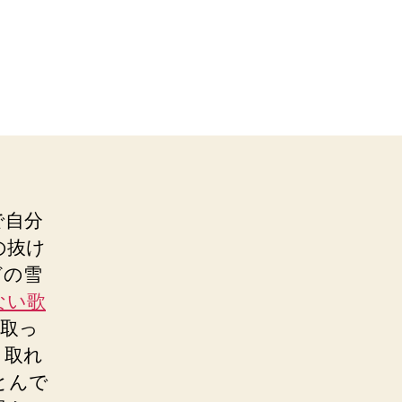
で自分
の抜け
どの雪
ない歌
に取っ
き取れ
とんで