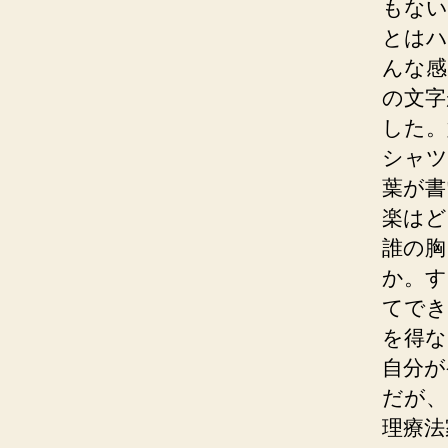
もない
とはハ
んな感
の文字
した。
シャツ
葉が書
楽はど
誰の胸
か。す
てでき
を得な
自分が
だが、
理療法