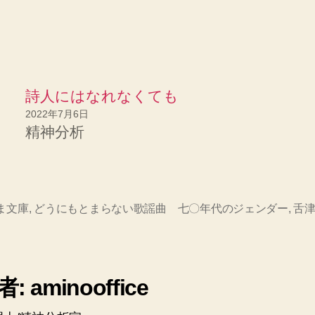
詩人にはなれなくても
2022年7月6日
精神分析
ま文庫
,
どうにもとまらない歌謡曲 七〇年代のジェンダー
,
舌
: aminooffice