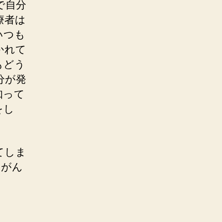
で自分
療者は
いつも
かれて
もどう
分が発
知って
をし
てしま
もがん