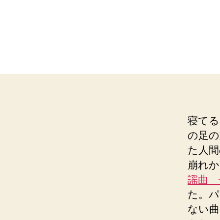
寝てる
の足の
た人間
崩れか
謡曲 
た。パ
ない曲