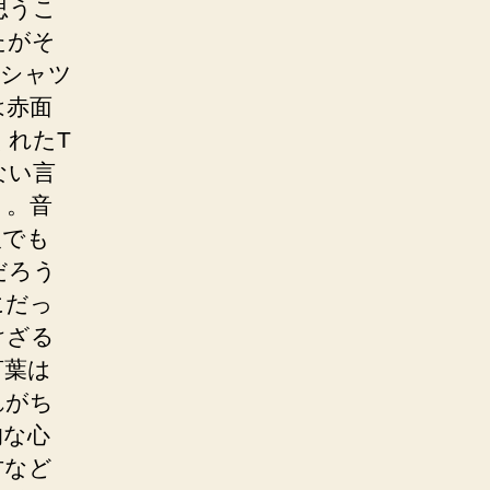
思うこ
たがそ
Tシャツ
は赤面
くれたT
ない言
）。音
人でも
だろう
にだっ
けざる
言葉は
れがち
的な心
方など