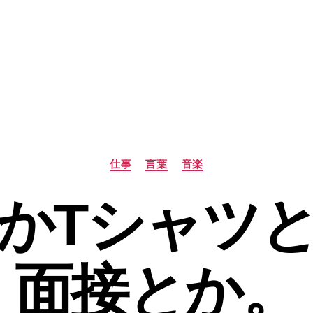
カ
仕事
言葉
音楽
テ
ゴ
かTシャツ
リ
ー
面接とか。