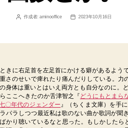
作成者:
aminooffice
2023年10月16日
投
投
稿
稿
者
日
ときに右足首を左足首にかける癖があるよう
重さのせいで痺れたり痛んだりしている。力
の身体は重いとはいえ両方とも自分なのに。
らここへきたのか舌津智之『
どうにもとまら
七〇年代のジェンダー
』（ちくま文庫）を手
ラパラしつつ最近私は歌のない曲か歌詞が聞
ばかり聴いているなと思った。もしかしたら