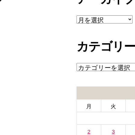
ア
ー
カ
イ
カテゴリ
ブ
カ
テ
ゴ
リ
ー
月
火
2
3