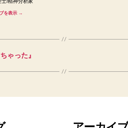
理士/精神分析家
ブを表示
→
っちゃった』
グ
アーカイ