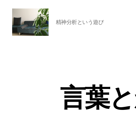
精神分析という遊び
岡
本
亜
美
(お
か
も
と
言葉と
あ
み)
の
ブ
ロ
グ