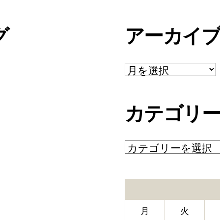
グ
アーカイ
ア
ー
カ
イ
カテゴリ
ブ
カ
テ
ゴ
リ
ー
月
火