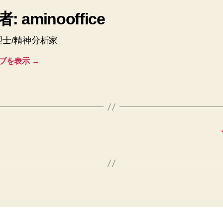
: aminooffice
理士/精神分析家
ブを表示
→