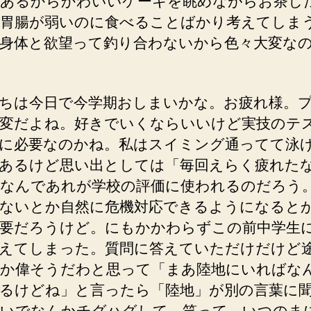
あるからかわいいケーキを眺めながらお茶し
胃腸が弱いのに食べることばかり考えてしま
身体と欲望って釣り合わないから色々大変な
ちは今日で今学期おしまいかな。お疲れ様。
変だよね。好きでいくならいいけど実技のテ
に必要なのかね。私はスイミング通ってて泳
あるけど思い出としては「毎回えらく疲れた
なんであれが学校の評価に使われるのだろう
ないとか自然に危機対応できるようになると
要だろうけど。にもかかわらずこの前中学生
えてしまった。質問に答えていただけだけど
か偉そうだわと思って「まあ陸地にいればな
るけどね」と言ったら「陸地」が別の言葉に
いでなんかチグハグして、笑って、いつのま