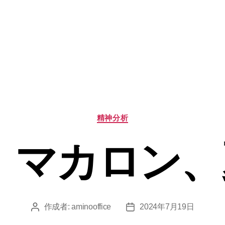
カ
精神分析
テ
ゴ
、マカロン
リ
ー
作成者:
aminooffice
2024年7月19日
投
投
稿
稿