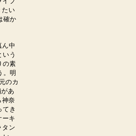
ライブ
きたい
は確か
真ん中
という
りの素
う。明
元のカ
舗があ
ら神奈
ってき
ケーキ
ラタン