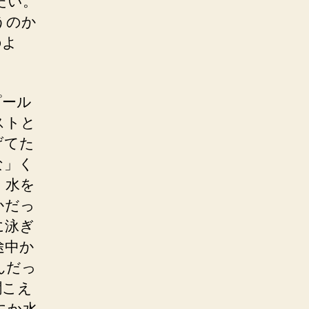
たい。
うのか
のよ
プール
ストと
げてた
な」く
。水を
かだっ
に泳ぎ
途中か
んだっ
聞こえ
にか水