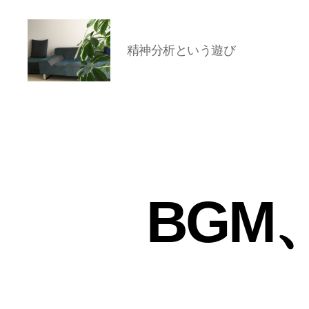
精神分析という遊び
岡
本
亜
美
(お
か
も
と
BGM
あ
み)
の
ブ
ロ
グ