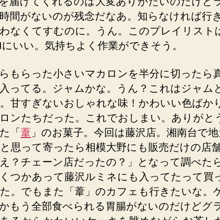
を届けてくれるのは大変ありがたいのだけど
時間がないのが残念だなあ。知らなければ行
わなくてすむのに。うん。このプレイリスト
Mにいい。気持ちよく作業ができそう。
らもらった小さいマカロンを半分に切ったら
入ってる。ジャムかな。うん？これはジャム
。甘すぎないおしゃれな味！かわいい色ばか
ロンたちだった。これでおしまい。ありがと
た「
葦
」のお菓子。今回は藤沢店。湘南台で地
と思って寄ったら相模大野にも販売だけの店
え？チェーン店だったの？」となって調べた
くつかあって藤沢ルミネにも入ってたって買
た。でもまた「葦」のカフェも行きたいな。
かもう全部食べられる胃腸がないのだけどグ