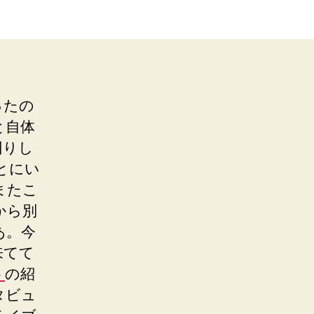
ったの
と自体
回りし
とにい
またこ
から別
あ。今
来てて
ト
の紹
タビュ