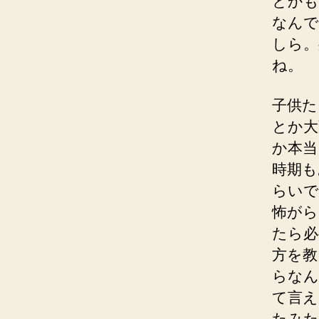
とかも
なんで
しら。
ね。
子供た
とか大
か本当
時期も
らいで
怖がら
たら必
方を教
らなん
て言え
たみた