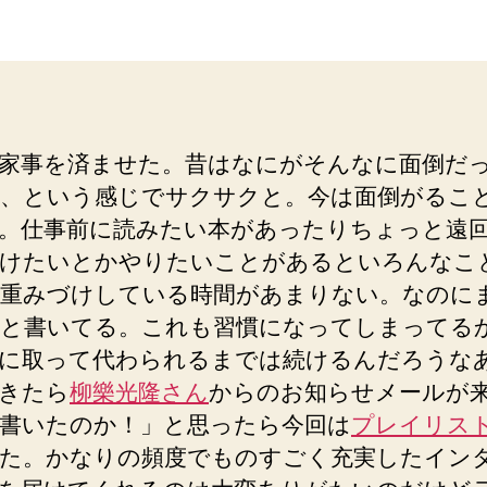
者
日
家事を済ませた。昔はなにがそんなに面倒だ
、という感じでサクサクと。今は面倒がるこ
。仕事前に読みたい本があったりちょっと遠
けたいとかやりたいことがあるといろんなこ
重みづけしている時間があまりない。なのに
と書いてる。これも習慣になってしまってる
に取って代わられるまでは続けるんだろうな
きたら
柳樂光隆さん
からのお知らせメールが
書いたのか！」と思ったら今回は
プレイリス
た。かなりの頻度でものすごく充実したイン