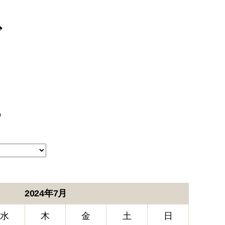
ブ
ー
2024年7月
水
木
金
土
日