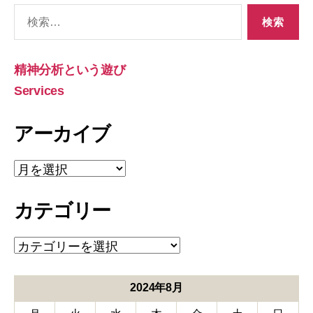
検
索
対
象:
精神分析という遊び
Services
アーカイブ
ア
ー
カ
カテゴリー
イ
ブ
カ
テ
ゴ
リ
2024年8月
ー