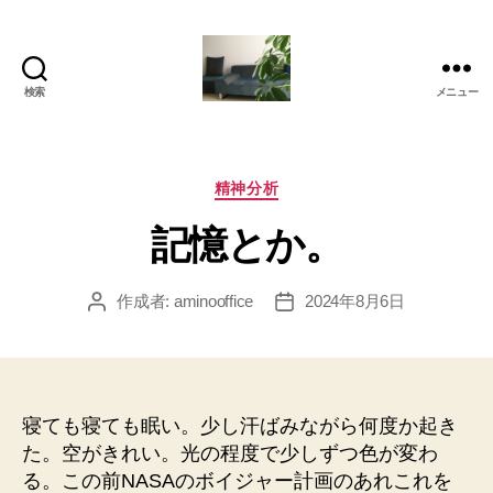
検索
メニュー
岡
本
亜
美
カ
精神分析
(お
テ
記憶とか。
か
ゴ
も
リ
と
ー
作成者:
aminooffice
2024年8月6日
投
投
あ
稿
稿
み)
者
日
の
ブ
ロ
寝ても寝ても眠い。少し汗ばみながら何度か起き
グ
た。空がきれい。光の程度で少しずつ色が変わ
る。この前NASAのボイジャー計画のあれこれを