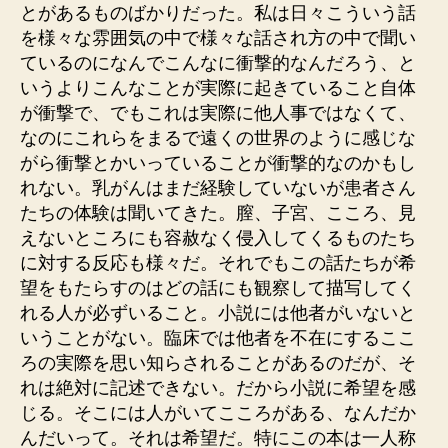
とがあるものばかりだった。私は日々こういう話
を様々な雰囲気の中で様々な話され方の中で聞い
ているのになんでこんなに衝撃的なんだろう、と
いうよりこんなことが実際に起きていること自体
が衝撃で、でもこれは実際に他人事ではなくて、
なのにこれらをまるで遠くの世界のように感じな
がら衝撃とかいっていることが衝撃的なのかもし
れない。乳がんはまだ経験していないが患者さん
たちの体験は聞いてきた。膣、子宮、こころ、見
えないところにも容赦なく侵入してくるものたち
に対する反応も様々だ。それでもこの話たちが希
望をもたらすのはどの話にも観察して描写してく
れる人が必ずいること。小説には他者がいないと
いうことがない。臨床では他者を不在にするここ
ろの実際を思い知らされることがあるのだが、そ
れは絶対に記述できない。だから小説に希望を感
じる。そこには人がいてこころがある、なんだか
んだいって。それは希望だ。特にこの本は一人称