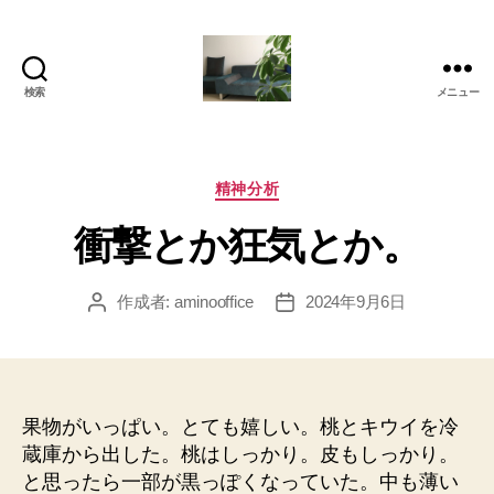
検索
メニュー
岡
本
亜
美
カ
精神分析
(お
テ
衝撃とか狂気とか。
か
ゴ
も
リ
と
ー
作成者:
aminooffice
2024年9月6日
投
投
あ
稿
稿
み)
者
日
の
ブ
ロ
果物がいっぱい。とても嬉しい。桃とキウイを冷
グ
蔵庫から出した。桃はしっかり。皮もしっかり。
と思ったら一部が黒っぽくなっていた。中も薄い