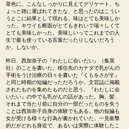
茶色に。こんなしっかりに見えてデリケート。ち
ょっと雑に運ばれてきたな、と思ったのはこうい
うとこに結果として現れる。味はとても美味しか
った。キウイも断面がとてもきれいで瑞々しくて
とても美味しかった。美味しいってこれまでの人
生で最も使っている言葉だったりしないだろう
か。しないか。
昨日、西加奈子の『わたしに会いたい』（集英
社）のことを書いた。移住先のカナダで乳がんの
手術をうけ治療の日々を書いた『くもをさがす』
と同じ時期の短編だっただろうか。文芸誌に掲載
されたものを集めたものだと思う。『わたしに会
いたい』の中でも乳がんの話があった。胸、髪、
それまで当たり前に自分の一部だったものを失う
ことは西加奈子自身の体験でもある。他の短編も
女が受ける様々な行為が書かれていた。一見衝撃
的だがどれも身近で、あるいは実際に体験したこ