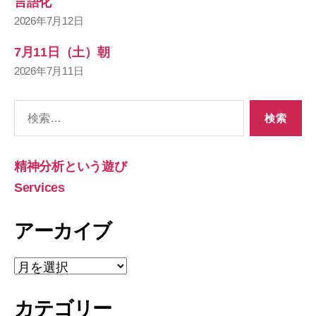
言語化
2026年7月12日
7月11日（土）朝
2026年7月11日
検
索
対
象:
精神分析という遊び
Services
アーカイブ
ア
ー
カ
カテゴリー
イ