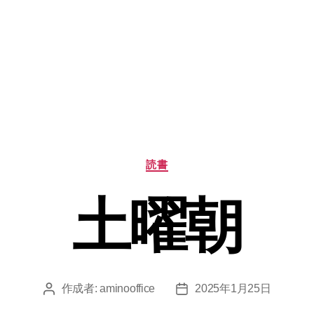
カ
読書
テ
ゴ
土曜朝
リ
ー
作成者:
aminooffice
2025年1月25日
投
投
稿
稿