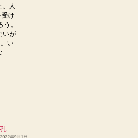
た。人
を受け
ろう。
ないが
い。い
な
。
孔
2022年9月1日