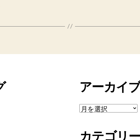
ド
グ
アーカイ
ア
ー
カ
イ
カテゴリ
ブ