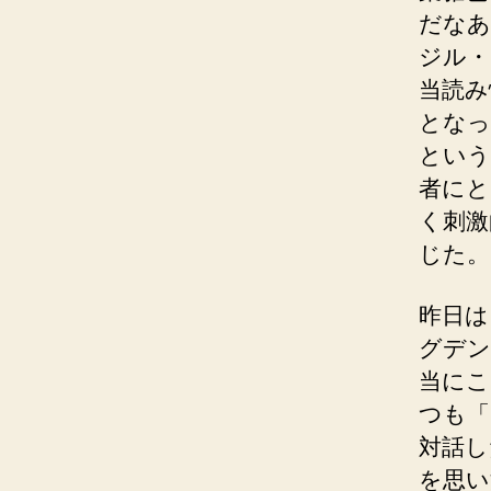
だなあ
ジル・
当読み
となっ
という
者にと
く刺激
じた。
昨日は
グデン
当にこ
つも「
対話し
を思い