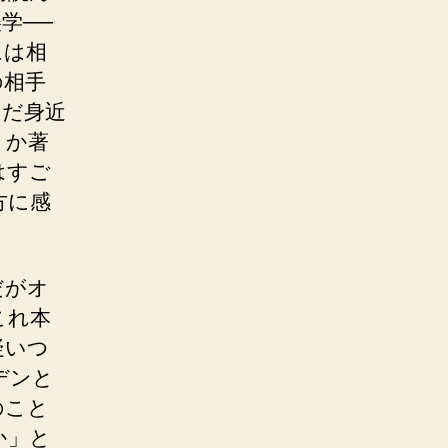
学──
には相
の相手
まだ身近
うか著
はすご
方に感
だがオ
これ本
疑いつ
デンと
のこと
か」と