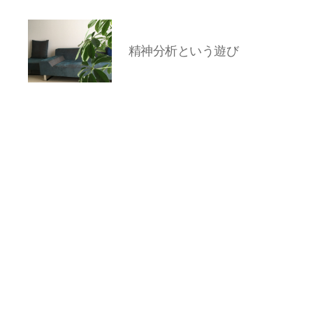
精神分析という遊び
岡
本
亜
美
(お
か
も
と
あ
み)
の
ブ
ロ
グ