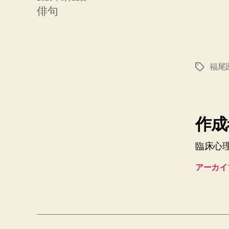
俳句
福尾
タ
グ
作成者
臨床心
アーカイ