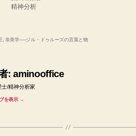
精神分析
匠
,
非美学──ジル・ドゥルーズの言葉と物
: aminooffice
理士/精神分析家
ブを表示
→