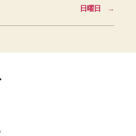
日曜日
→
ブ
ー