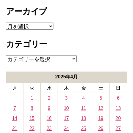
アーカイブ
ア
ー
カ
カテゴリー
イ
ブ
カ
テ
ゴ
リ
2025年4月
ー
月
火
水
木
金
土
日
1
2
3
4
5
6
7
8
9
10
11
12
13
14
15
16
17
18
19
20
21
22
23
24
25
26
27