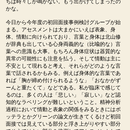
ちは時々しか鳴かない。もう出かけてしまったの
かな。
今日から今年度の初回面接事例検討グループが始
まる。アセスメントは大まかにいえば表象、身
体、情動に向けられており、言葉と身体は北山修
が辞典も出している心身両義的な（比喩的な）言
葉への意識も大事。もちろん身体症状は器質的な
異常の可能性にも注意を払う。そして情動は主に
不安として現れると考え、それらがどのような言
葉で話されるかもみる。例えば身体的な言葉であ
れば「胸が締め付けられるような」「おなかがず
ーんと重たくて」などである。私が臨床で感じて
るのは、多くの人は「悲しい」「寂しい」など認
知的なラベリングが難しいということ。精神分析
過程において情動と表象の関係をみるときにはボ
ッテラとかグリーンの論文が生きてくるけど初回
面接では見えている部分と浮き上がりやすい部分