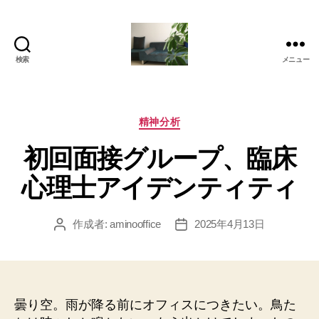
検索
メニュー
岡
本
亜
美
カ
精神分析
(お
テ
初回面接グループ、臨床
か
ゴ
も
リ
心理士アイデンティティ
と
ー
あ
み)
作成者:
aminooffice
2025年4月13日
投
投
の
稿
稿
ブ
者
日
ロ
グ
曇り空。雨が降る前にオフィスにつきたい。鳥た